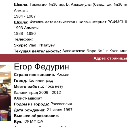
Гимназия №36 им. Б. Атыханулы (бывш. шк. №36 им.
Школа:
Алматы
1984 - 1987
Физико-математическая школа-интернат РСФМСШИ 
Школа:
1993 Алматы
1988 - 1990
Телефон:
Skype:
Vlad_Philatyev
Адвокатское бюро № 1 г. Калинин
Текущая деятельность:
Адрес страницы
Егор Федурин
Россия
Страна проживания:
Калининград
Город:
пока нету
Место работы:
Калининград 2006 - 2012
Юрист-адвокат
Россосисия
Родом из города:
21 июля 1997
Дата рождения:
Высшее образование:
КФ МФЮА
Вуз: