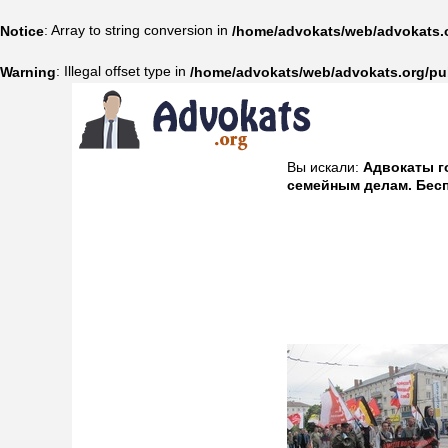
: Array to string conversion in
Notice
/home/advokats/web/advokats.o
: Illegal offset type in
Warning
/home/advokats/web/advokats.org/pu
Вы искали:
Адвокаты г
семейным делам. Бесп