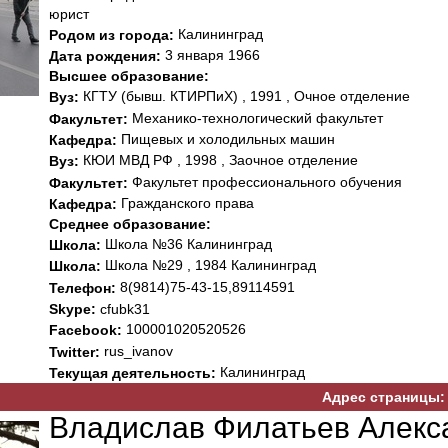
юрист
Калининград
Родом из города:
3 января 1966
Дата рождения:
Высшее образование:
КГТУ (бывш. КТИРПиХ) , 1991 , Очное отделение
Вуз:
Механико-технологический факультет
Факультет:
Пищевых и холодильных машин
Кафедра:
КЮИ МВД РФ , 1998 , Заочное отделение
Вуз:
Факультет профессионального обучения
Факультет:
Гражданского права
Кафедра:
Среднее образование:
Школа №36 Калининград
Школа:
Школа №29 , 1984 Калининград
Школа:
8(9814)75-43-15,89114591
Телефон:
Skype:
cfubk31
100001020520526
Facebook:
rus_ivanov
Twitter:
Калининград
Текущая деятельность:
Адрес страницы:
Владислав Филатьев Алекс