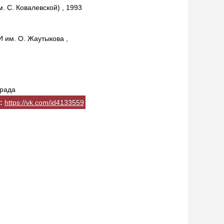
 С. Ковалевской) , 1993
им. О. Жаутыкова ,
града
:
https://vk.com/id4133559