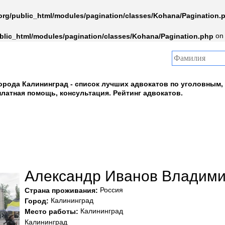
rg/public_html/modules/pagination/classes/Kohana/Pagination.
on 
blic_html/modules/pagination/classes/Kohana/Pagination.php
орода Калининград - список лучших адвокатов по уголовным,
латная помощь, консультация. Рейтинг адвокатов.
Александр Иванов Владим
Россия
Страна проживания:
Калининград
Город:
Калининград
Место работы:
Калининград