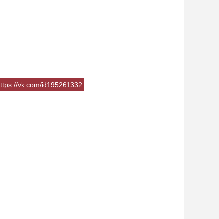
ttps://vk.com/id195261332