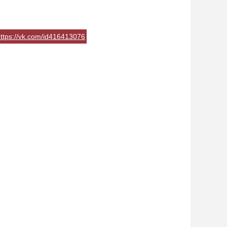
ttps://vk.com/id416413076