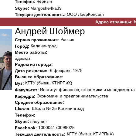
Чёрный
Телефон:
Skype:
Margoshe4ka39
ООО ЛоерКонсалт
Текущая деятельность:
Адрес страницы:
h
Андрей Шоймер
Россия
Страна проживания:
Калининград
Город:
Место работы:
адвокат
Родом из города:
6 февраля 1978
Дата рождения:
Высшее образование:
КГТУ (бывш. КТИРПиХ)
Вуз:
Институт финансов, экономики и менеджмента
Факультет:
Экономики и предпринимательства
Кафедра:
Среднее образование:
Школа № 25 Калининград
Школа:
Телефон:
Skype:
shoymer
100004170099025
Facebook:
КГТУ (бывш. КТИРПиХ)
Текущая деятельность: