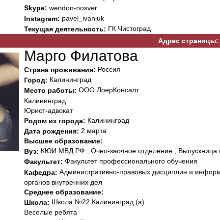
Skype:
wendon-nosver
pavel_ivaniuk
Instagram:
ГК Чистоград
Текущая деятельность:
Адрес страницы:
Марго Филатова
Россия
Страна проживания:
Калининград
Город:
ООО ЛоерКонсалт
Место работы:
Калининград
Юрист-адвокат
Калининград
Родом из города:
2 марта
Дата рождения:
Высшее образование:
КЮИ МВД РФ , Очно-заочное отделение , Выпускница 
Вуз:
Факультет профессионального обучения
Факультет:
Административно-правовых дисциплин и инфор
Кафедра:
органов внутренних дел
Среднее образование:
Школа №22 Калининград (а)
Школа:
Веселые ребята