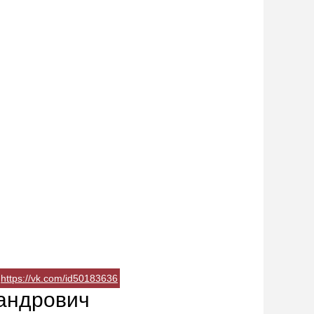
https://vk.com/id50183636
андрович