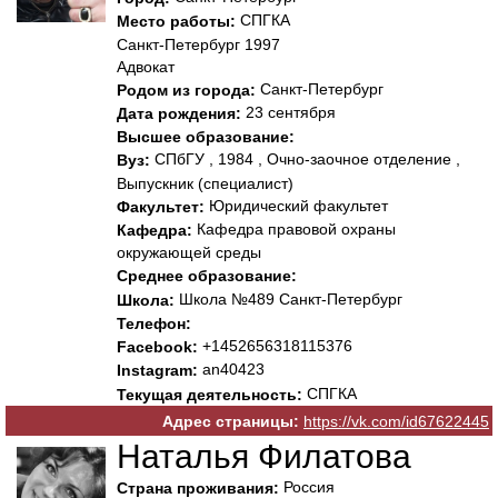
СПГКА
Место работы:
Санкт-Петербург 1997
Адвокат
Санкт-Петербург
Родом из города:
23 сентября
Дата рождения:
Высшее образование:
СПбГУ , 1984 , Очно-заочное отделение ,
Вуз:
Выпускник (специалист)
Юридический факультет
Факультет:
Кафедра правовой охраны
Кафедра:
окружающей среды
Среднее образование:
Школа №489 Санкт-Петербург
Школа:
Телефон:
+1452656318115376
Facebook:
an40423
Instagram:
СПГКА
Текущая деятельность:
Адрес страницы:
https://vk.com/id67622445
Наталья Филатова
Россия
Страна проживания: