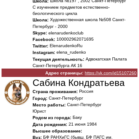
Школа №197 , 2002 Санкт-Петербург
Школа:
С изучением предметов естественно-
биологического цикла
Художественная школа №508 Санкт-
Школа:
Петербург - 2000
Skype:
elenarudenkoclub
100002962071695
Facebook:
ElenarudenkoRu
Twitter:
elena_rudenko
Instagram:
Адвокатская Палата
Текущая деятельность:
Санкт-Петербурга АК 16
Адрес страницы:
https://vk.com/id15107260
Сабина Кондратьева
Россия
Страна проживания:
Санкт-Петербург
Город:
Санкт-Петербург
Место работы:
Юрист
Баку
Родом из города:
21 июня 1984
Дата рождения:
Высшее образование:
БФ РАНХиГС (бывш. БФ ПАГС им.
Вуз: