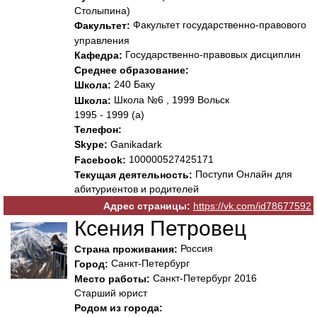
Столыпина)
Факультет государственно-правового
Факультет:
управления
Государственно-правовых дисциплин
Кафедра:
Среднее образование:
240 Баку
Школа:
Школа №6 , 1999 Вольск
Школа:
1995 - 1999 (а)
Телефон:
Skype:
Ganikadark
100000527425171
Facebook:
Поступи Онлайн для
Текущая деятельность:
абитуриентов и родителей
Адрес страницы:
https://vk.com/id78677592
Ксения Петровец
Россия
Страна проживания:
Санкт-Петербург
Город:
Санкт-Петербург 2016
Место работы:
Старший юрист
Родом из города: