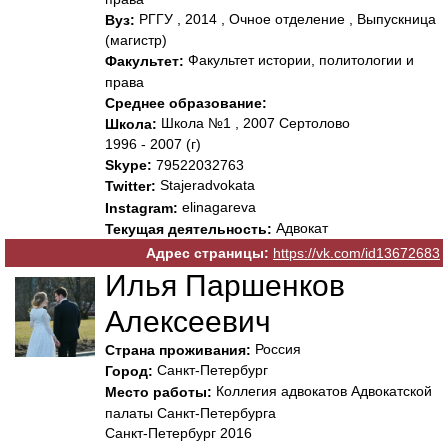
РГГУ , 2014 , Очное отделение , Выпускница
Вуз:
(магистр)
Факультет истории, политологии и
Факультет:
права
Среднее образование:
Школа №1 , 2007 Сертолово
Школа:
1996 - 2007 (г)
Skype:
79522032763
Stajeradvokata
Twitter:
elinagareva
Instagram:
Адвокат
Текущая деятельность:
Адрес страницы:
https://vk.com/id13672683
Илья Паршенков
Алексеевич
Россия
Страна проживания:
Санкт-Петербург
Город:
Коллегия адвокатов Адвокатской
Место работы:
палаты Санкт-Петербурга
Санкт-Петербург 2016