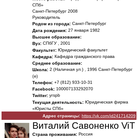
СПб»
Санкт-Петербург 2008
Руководитель
Санкт-Петербург
Родом из города:
27 января 1982
Дата рождения:
Высшее образование:
СПбГУ , 2001
Вуз:
Юридический факультет
Факультет:
Кафедра гражданского права
Кафедра:
Среднее образование:
2 (Наличная ул.) , 1996 Санкт-Петербург
Школа:
(е)
+7 (812) 933-10-31
Телефон:
100007133292070
Facebook:
yrspb
Twitter:
Юридическая фирма
Текущая деятельность:
«Юристы СПб»
Адрес страницы:
https://vk.com/id241714209
Виталий Савоненко ViT
Россия
Страна проживания: