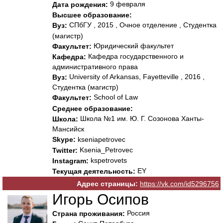
9 февраля
Дата рождения:
Высшее образование:
СПбГУ , 2015 , Очное отделение , Студентка
Вуз:
(магистр)
Юридический факультет
Факультет:
Кафедра государственного и
Кафедра:
административного права
University of Arkansas, Fayetteville , 2016 ,
Вуз:
Студентка (магистр)
School of Law
Факультет:
Среднее образование:
Школа №1 им. Ю. Г. Созонова Ханты-
Школа:
Мансийск
Skype:
kseniapetrovec
Ksenia_Petrovec
Twitter:
kspetrovets
Instagram:
EY
Текущая деятельность:
Адрес страницы:
https://vk.com/id5296756
Игорь Осипов
Россия
Страна проживания: