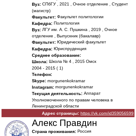
СПбГУ , 2021 , Очное отделение , Студент
Вуз:
(магистр)
Факультет политологии
Факультет:
Политология
Кафедра:
ЛГУ им. А. С. Пушкина , 2019 , Очное
Вуз:
отделение , Выпускник (бакалавр)
Юридический факультет
Факультет:
Юриспруденция
Кафедра:
Среднее образование:
Школа № 4 , 2015 Омск
Школа:
2004 - 2015 ( 1)
Телефон:
Skype:
morgunenkokramar
morgunenkokramar
Instagram:
Аппарат
Текущая деятельность:
Уполномоченного по правам человека в
Ленинградской области
Адрес страницы:
https://vk.com/id359056599
Алекс Правдин
Россия
Страна проживания: