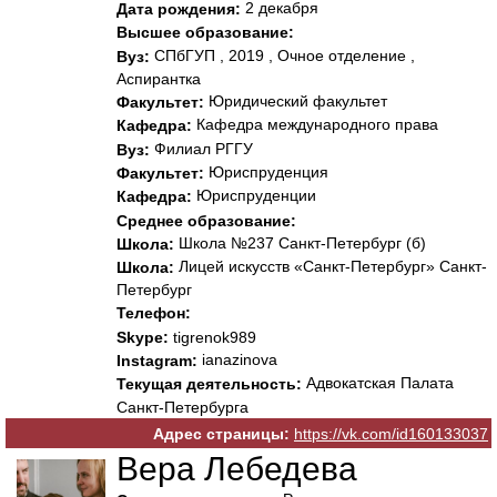
2 декабря
Дата рождения:
Высшее образование:
СПбГУП , 2019 , Очное отделение ,
Вуз:
Аспирантка
Юридический факультет
Факультет:
Кафедра международного права
Кафедра:
Филиал РГГУ
Вуз:
Юриспруденция
Факультет:
Юриспруденции
Кафедра:
Среднее образование:
Школа №237 Санкт-Петербург (б)
Школа:
Лицей искусств «Санкт-Петербург» Санкт-
Школа:
Петербург
Телефон:
Skype:
tigrenok989
ianazinova
Instagram:
Адвокатская Палата
Текущая деятельность:
Санкт-Петербурга
Адрес страницы:
https://vk.com/id160133037
Вера Лебедева