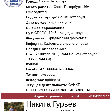
Санкт-Петербург
Город:
Санкт-Петербург 1994
Место работы:
Руководитель
Санкт-Петербург
Родом из города:
25 августа
Дата рождения:
Высшее образование:
СПбГУ , 1945 , Кандидат наук
Вуз:
Юридический факультет
Факультет:
Кафедра уголовного права
Кафедра:
Среднее образование:
Школа №1 , 1944 Санкт-Петербург
Школа:
1935 - 1944 (м)
полная
100003767700447
Facebook:
lawspbbar
Twitter:
spbbar.ru
Instagram:
САНКТ-
Текущая деятельность:
ПЕТЕРБУРГСКАЯ КОЛЛЕГИЯ АДВОКАТОВ
Адрес страницы:
https://vk.com/id104391977
Никита Гурьев
Россия