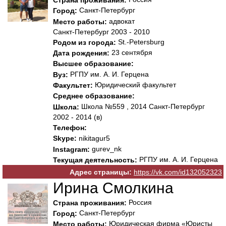
Страна проживания:
Санкт-Петербург
Город:
адвокат
Место работы:
Санкт-Петербург 2003 - 2010
St.-Petersburg
Родом из города:
23 сентября
Дата рождения:
Высшее образование:
РГПУ им. А. И. Герцена
Вуз:
Юридический факультет
Факультет:
Среднее образование:
Школа №559 , 2014 Санкт-Петербург
Школа:
2002 - 2014 (в)
Телефон:
Skype:
nikitagur5
gurev_nk
Instagram:
РГПУ им. А. И. Герцена
Текущая деятельность:
Адрес страницы:
https://vk.com/id132052323
Ирина Смолкина
Россия
Страна проживания:
Санкт-Петербург
Город:
Юридическая фирма «Юристы
Место работы: