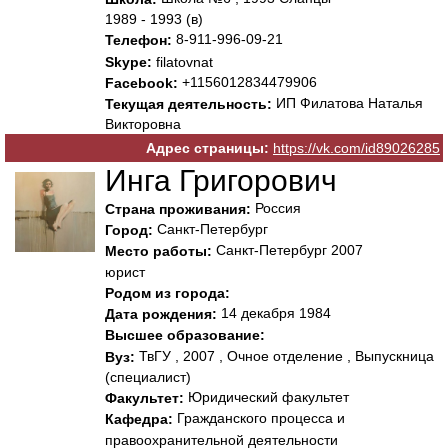
1989 - 1993 (в)
8-911-996-09-21
Телефон:
Skype:
filatovnat
+1156012834479906
Facebook:
ИП Филатова Наталья
Текущая деятельность:
Викторовна
Адрес страницы:
https://vk.com/id89026285
Инга Григорович
Россия
Страна проживания:
Санкт-Петербург
Город:
Санкт-Петербург 2007
Место работы:
юрист
Родом из города:
14 декабря 1984
Дата рождения:
Высшее образование:
ТвГУ , 2007 , Очное отделение , Выпускница
Вуз:
(специалист)
Юридический факультет
Факультет:
Гражданского процесса и
Кафедра:
правоохранительной деятельности