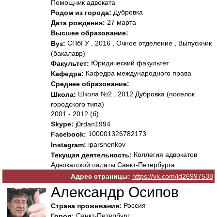
Помощник адвоката
Дубровка
Родом из города:
27 марта
Дата рождения:
Высшее образование:
СПбГУ , 2016 , Очное отделение , Выпускник
Вуз:
(бакалавр)
Юридический факультет
Факультет:
Кафедра международного права
Кафедра:
Среднее образование:
Школа №2 , 2012 Дубровка (поселок
Школа:
городского типа)
2001 - 2012 (б)
Skype:
j0rdan1994
100001326782173
Facebook:
iparshenkov
Instagram:
Коллегия адвокатов
Текущая деятельность:
Адвокатской палаты Санкт-Петербурга
Адрес страницы:
https://vk.com/id26997538
Александр Осипов
Россия
Страна проживания:
Санкт-Петербург
Город: