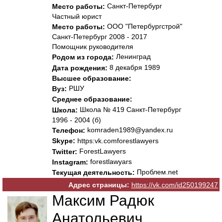
Санкт-Петербург
Место работы:
Частный юрист
ООО "Петербургстрой"
Место работы:
Санкт-Петербург 2008 - 2017
Помощник руководителя
Ленинград
Родом из города:
8 декабря 1989
Дата рождения:
Высшее образование:
РШУ
Вуз:
Среднее образование:
Школа № 419 Санкт-Петербург
Школа:
1996 - 2004 (б)
komraden1989@yandex.ru
Телефон:
Skype:
https:vk.comforestlawyers
ForestLawyers
Twitter:
forestlawyars
Instagram:
Проблем.net
Текущая деятельность:
Адрес страницы:
https://vk.com/id250199247
Максим Радюк
Анатольевич