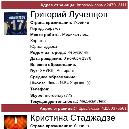
Адрес страницы:
https://vk.com/id247013111
Григорий Лученцов
Украина
Страна проживания:
Харьков
Город:
Медикал Лекс
Место работы:
Харьков
Юрист-адвокат
Иерусалим
Родом из города:
8 ноября 1978
Дата рождения:
Высшее образование:
ХНУВД , Аспирант
Вуз:
Среднее образование:
Школа №54 Харьков (г)
Школа:
Телефон:
Skype:
mordehay7779
Медикал Лекс
Текущая деятельность:
Адрес страницы:
https://vk.com/id150376561
Кристина Стаджадзе
Украина
Страна проживания: