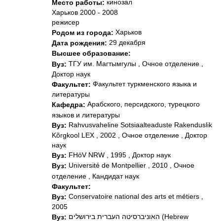
кинозал
Место работы:
Харьков 2000 - 2008
режисер
Харьков
Родом из города:
29 декабря
Дата рождения:
Высшее образование:
ТГУ им. Магтымгулы , Очное отделение ,
Вуз:
Доктор наук
Факультет туркменского языка и
Факультет:
литературы
Арабского, персидского, турецкого
Кафедра:
языков и литературы
Rahvusvaheline Sotsiaalteaduste Rakenduslik
Вуз:
Kõrgkool LEX , 2002 , Очное отделение , Доктор
наук
FHöV NRW , 1995 , Доктор наук
Вуз:
Université de Montpellier , 2010 , Очное
Вуз:
отделение , Кандидат наук
Факультет:
Conservatoire national des arts et métiers ,
Вуз:
2005
האוניברסיטה העברית בירושלים (Hebrew
Вуз: