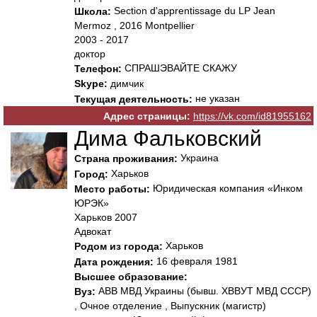
Section d'apprentissage du LP Jean
Школа:
Mermoz , 2016 Montpellier
2003 - 2017
доктор
СПРАШЭВАЙТЕ СКАЖУ
Телефон:
Skype:
димчик
не указан
Текущая деятельность:
Адрес страницы:
https://vk.com/id81955162
Дима Фальковский
Украина
Страна проживания:
Харьков
Город:
Юридическая компания «Инком
Место работы:
ЮРЭК»
Харьков 2007
Адвокат
Харьков
Родом из города:
16 февраля 1981
Дата рождения:
Высшее образование:
АВВ МВД Украины (бывш. ХВВУТ МВД СССР)
Вуз:
, Очное отделение , Выпускник (магистр)