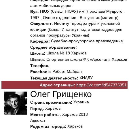
автомобильных дорог
НЮУ (бывш. НЮАУ) им. Ярослава Мудрого ,
Вуз:
1997 , Очное отделение , Выпускник (магистр)
Институт прокуратуры и уголовной
Факультет:
юстиции (бывш. Институт подготовки кадров для
органов прокуратуры Украины)
Судебно-прокурорское правоведение
Кафедра:
Среднее образование:
Школа № 18 Харьков
Школа:
Спортивная школа ФК «Арсенал» Харьков
Школа:
Телефон:
Роберт Майдан
Facebook:
ХНАДУ
Текущая деятельность:
Адрес страницы:
https://vk.com/id547375351
Олег Грищенко
Украина
Страна проживания:
Харьков
Город:
Харьков 2018
Место работы:
Адвокат
Харьков
Родом из города: