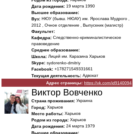
19 марта 1990
Дата рождения:
Высшее образование:
НЮУ (бывш. НЮАУ) им. Ярослава Мудрого ,
Вуз:
2012 , Очное отделение , Выпускник (магистр)
Факультет:
Следственно-криминалистическое
Кафедра:
правоведение
Среднее образование:
Лицей им. Каразина Харьков
Школа:
Skype:
sydorenko-dmitriy
+178271549331661
Facebook:
Адвокат
Текущая деятельность:
Адрес страницы:
https://vk.com/id9140094
Виктор Вовченко
Украина
Страна проживания:
Харьков
Город:
Харьков
Место работы:
Харьков
Родом из города:
24 марта 1979
Дата рождения:
Высшее образование: