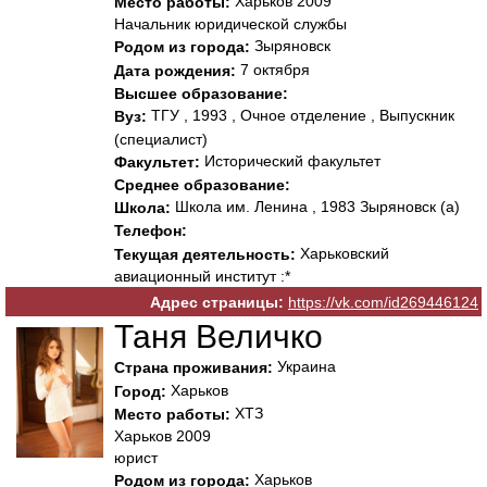
Харьков 2009
Место работы:
Начальник юридической службы
Зыряновск
Родом из города:
7 октября
Дата рождения:
Высшее образование:
ТГУ , 1993 , Очное отделение , Выпускник
Вуз:
(специалист)
Исторический факультет
Факультет:
Среднее образование:
Школа им. Ленина , 1983 Зыряновск (а)
Школа:
Телефон:
Харьковский
Текущая деятельность:
авиационный институт :*
Адрес страницы:
https://vk.com/id269446124
Таня Величко
Украина
Страна проживания:
Харьков
Город:
ХТЗ
Место работы:
Харьков 2009
юрист
Харьков
Родом из города: