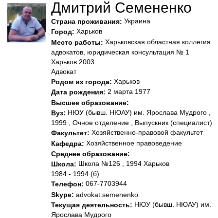
Дмитрий Семененко
Украина
Страна проживания:
Харьков
Город:
Харьковская областная коллегия
Место работы:
адвокатов, юридическая консультация № 1
Харьков 2003
Адвокат
Харьков
Родом из города:
2 марта 1977
Дата рождения:
Высшее образование:
НЮУ (бывш. НЮАУ) им. Ярослава Мудрого ,
Вуз:
1999 , Очное отделение , Выпускник (специалист)
Хозяйственно-правовой факультет
Факультет:
Хозяйственное правоведение
Кафедра:
Среднее образование:
Школа №126 , 1994 Харьков
Школа:
1984 - 1994 (б)
067-7703944
Телефон:
Skype:
advokat.semenenko
НЮУ (бывш. НЮАУ) им.
Текущая деятельность:
Ярослава Мудрого