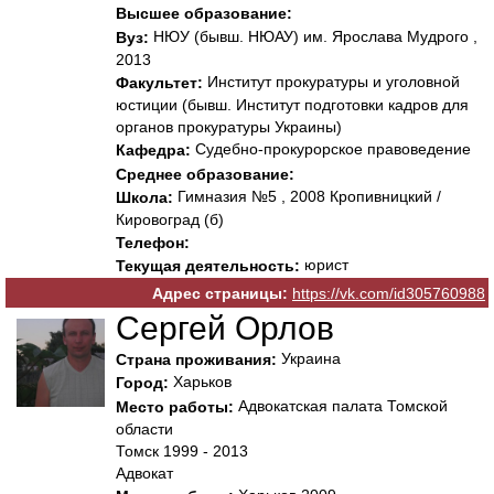
Высшее образование:
НЮУ (бывш. НЮАУ) им. Ярослава Мудрого ,
Вуз:
2013
Институт прокуратуры и уголовной
Факультет:
юстиции (бывш. Институт подготовки кадров для
органов прокуратуры Украины)
Судебно-прокурорское правоведение
Кафедра:
Среднее образование:
Гимназия №5 , 2008 Кропивницкий /
Школа:
Кировоград (б)
Телефон:
юрист
Текущая деятельность:
Адрес страницы:
https://vk.com/id305760988
Сергей Орлов
Украина
Страна проживания:
Харьков
Город:
Адвокатская палата Томской
Место работы:
области
Томск 1999 - 2013
Адвокат