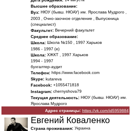
Дата рождения:
Высшее образование:
НЮУ (бывш. НЮАУ) им. Ярослава Мудрого ,
Вуз:
2003 , Очно-заочное отделение , Выпускница
(специалист)
Вечерний факультет
Факультет:
Среднее образование:
Школа №150 , 1997 Харьков
Школа:
1986 - 1997 (е)
ХЖКТ , 1997 Харьков
Школа:
1994 - 1997
бухгалтер-аудит
https://www.facebook.com
Телефон:
Skype:
kutareva
+1055471818
Facebook:
chernyshova79
Instagram:
НЮУ (бывш. НЮАУ) им.
Текущая деятельность:
Ярослава Мудрого
Адрес страницы:
https://vk.com/id5959884
Евгений Коваленко
Украина
Страна проживания: