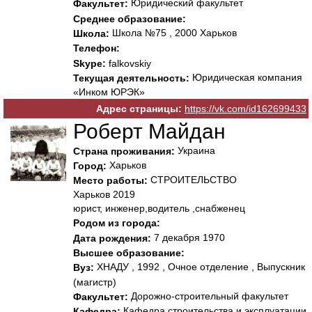
Юридический факультет
Факультет:
Среднее образование:
Школа №75 , 2000 Харьков
Школа:
Телефон:
Skype:
falkovskiy
Юридическая компания
Текущая деятельность:
«Инком ЮРЭК»
Адрес страницы:
https://vk.com/id162699433
Роберт Майдан
Украина
Страна проживания:
Харьков
Город:
СТРОИТЕЛЬСТВО
Место работы:
Харьков 2019
юрист, инженер,водитель ,снабженец
Родом из города:
7 декабря 1970
Дата рождения:
Высшее образование:
ХНАДУ , 1992 , Очное отделение , Выпускник
Вуз:
(магистр)
Дорожно-строительный факультет
Факультет:
Кафедра строительства и эксплуатации
Кафедра: