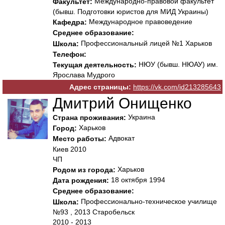
Международно-правовой факультет
Факультет:
(бывш. Подготовки юристов для МИД Украины)
Международное правоведение
Кафедра:
Среднее образование:
Профессиональный лицей №1 Харьков
Школа:
Телефон:
НЮУ (бывш. НЮАУ) им.
Текущая деятельность:
Ярослава Мудрого
Адрес страницы:
https://vk.com/id213285643
Дмитрий Онищенко
Украина
Страна проживания:
Харьков
Город:
Адвокат
Место работы:
Киев 2010
ЧП
Харьков
Родом из города:
18 октября 1994
Дата рождения:
Среднее образование:
Профессионально-техническое училище
Школа:
№93 , 2013 Старобельск
2010 - 2013