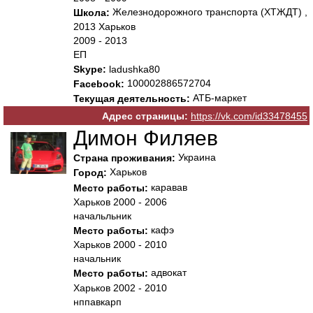
Железнодорожного транспорта (ХТЖДТ) ,
Школа:
2013 Харьков
2009 - 2013
ЕП
Skype:
ladushka80
100002886572704
Facebook:
АТБ-маркет
Текущая деятельность:
Адрес страницы:
https://vk.com/id33478455
Димон Филяев
Украина
Страна проживания:
Харьков
Город:
каравав
Место работы:
Харьков 2000 - 2006
начальльник
кафэ
Место работы:
Харьков 2000 - 2010
начальник
адвокат
Место работы:
Харьков 2002 - 2010
нппавкарп