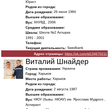
Юрист
Родом из города:
26 июня 1984
Дата рождения:
Высшее образование:
ХНУВД , 2006
Вуз:
Среднее образование:
Школа №2 Ахтырка
Школа:
1991 - 2001
Телефон:
Swedbank
Текущая деятельность:
Адрес страницы:
https://vk.com/id134670211
Виталий Шнайдер
Украина
Страна проживания:
Харьков
Город:
Харьков
Место работы:
Родом из города:
2 августа 1987
Дата рождения:
Высшее образование:
НЮУ (бывш. НЮАУ) им. Ярослава Мудрого ,
Вуз:
Аспирант