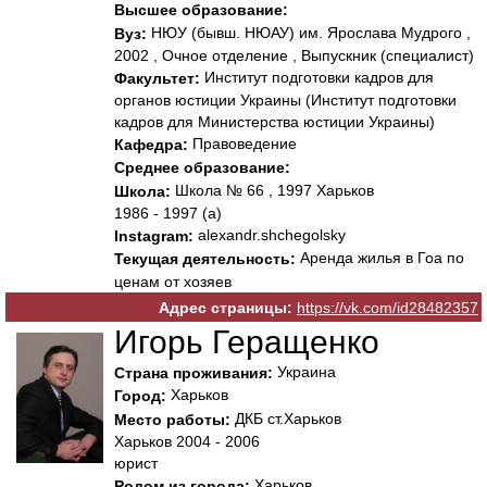
Высшее образование:
НЮУ (бывш. НЮАУ) им. Ярослава Мудрого ,
Вуз:
2002 , Очное отделение , Выпускник (специалист)
Институт подготовки кадров для
Факультет:
органов юстиции Украины (Институт подготовки
кадров для Министерства юстиции Украины)
Правоведение
Кафедра:
Среднее образование:
Школа № 66 , 1997 Харьков
Школа:
1986 - 1997 (а)
alexandr.shchegolsky
Instagram:
Аренда жилья в Гоа по
Текущая деятельность:
ценам от хозяев
Адрес страницы:
https://vk.com/id28482357
Игорь Геращенко
Украина
Страна проживания:
Харьков
Город:
ДКБ ст.Харьков
Место работы:
Харьков 2004 - 2006
юрист
Харьков
Родом из города: