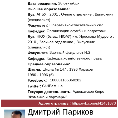
26 сентября
Дата рождения:
Высшее образование:
АПБУ , 2001 , Очное отделение , Выпускник
Вуз:
(специалист)
Оперативно-спасательных сил
Факультет:
Организации службы и подготовки
Кафедра:
НЮУ (бывш. НЮАУ) им. Ярослава Мудрого ,
Вуз:
2010 , Заочное отделение , Выпускник
(специалист)
Заочный факультет №2
Факультет:
Кафедра хозяйственного права
Кафедра:
Среднее образование:
Школа № 147 , 1996 Харьков
Школа:
1986 - 1996 (б)
+100001185360282
Facebook:
CivilEast_ua
Twitter:
Адвокатское бюро
Текущая деятельность:
"Фоменко и партнёры"
Адрес страницы:
https://vk.com/id41451073
Дмитрий Париков