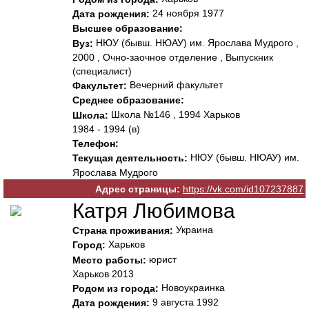
24 ноября 1977
Дата рождения:
Высшее образование:
НЮУ (бывш. НЮАУ) им. Ярослава Мудрого ,
Вуз:
2000 , Очно-заочное отделение , Выпускник
(специалист)
Вечерний факультет
Факультет:
Среднее образование:
Школа №146 , 1994 Харьков
Школа:
1984 - 1994 (в)
Телефон:
НЮУ (бывш. НЮАУ) им.
Текущая деятельность:
Ярослава Мудрого
Адрес страницы:
https://vk.com/id107237887
Катря Любимова
Украина
Страна проживания:
Харьков
Город:
юрист
Место работы:
Харьков 2013
Новоукраинка
Родом из города:
9 августа 1992
Дата рождения: