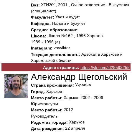
ХГИЭУ , 2001 , Очное отделение , Выпускник
Вуз:
(специалист)
Учет и аудит
Факультет:
Налоги и бухучет
Кафедра:
Среднее образование:
Школа №162 , 1996 Харьков
Школа:
1989 - 1996 (а)
vovviktor
Instagram:
Адвокат в Харькове и
Текущая деятельность:
Харьковской области
Адрес страницы:
https://vk.com/id28593255
Александр Щегольский
Украина
Страна проживания:
Харьков
Город:
Харьков 2002 - 2006
Место работы:
Юрисконсульт
2012
Место работы:
Руководитель
Харьков
Родом из города:
22 апреля
Дата рождения: