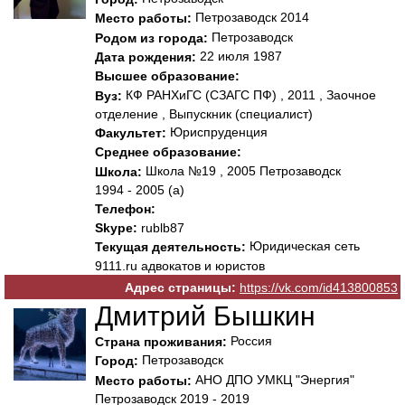
Петрозаводск 2014
Место работы:
Петрозаводск
Родом из города:
22 июля 1987
Дата рождения:
Высшее образование:
КФ РАНХиГС (СЗАГС ПФ) , 2011 , Заочное
Вуз:
отделение , Выпускник (специалист)
Юриспруденция
Факультет:
Среднее образование:
Школа №19 , 2005 Петрозаводск
Школа:
1994 - 2005 (а)
Телефон:
Skype:
rublb87
Юридическая сеть
Текущая деятельность:
9111.ru адвокатов и юристов
Адрес страницы:
https://vk.com/id413800853
Дмитрий Бышкин
Россия
Страна проживания:
Петрозаводск
Город:
АНО ДПО УМКЦ "Энергия"
Место работы:
Петрозаводск 2019 - 2019