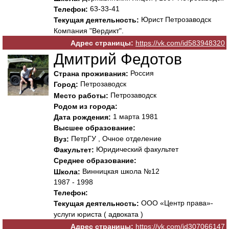
63-33-41
Телефон:
Юрист Петрозаводск
Текущая деятельность:
Компания "Вердикт".
Адрес страницы:
https://vk.com/id583948320
Дмитрий Федотов
Россия
Страна проживания:
Петрозаводск
Город:
Петрозаводск
Место работы:
Родом из города:
1 марта 1981
Дата рождения:
Высшее образование:
ПетрГУ , Очное отделение
Вуз:
Юридический факультет
Факультет:
Среднее образование:
Винницкая школа №12
Школа:
1987 - 1998
Телефон:
ООО «Центр права»-
Текущая деятельность:
услуги юриста ( адвоката )
Адрес страницы:
https://vk.com/id307066147