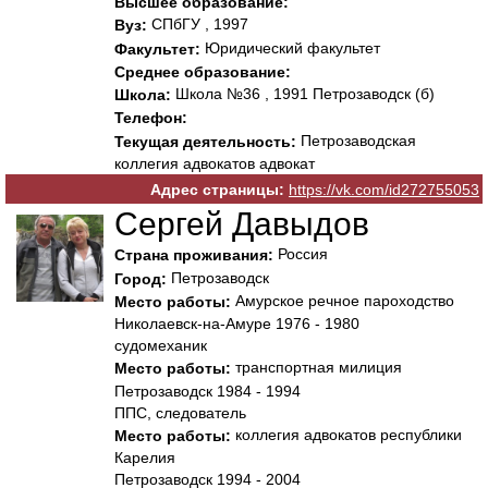
Высшее образование:
СПбГУ , 1997
Вуз:
Юридический факультет
Факультет:
Среднее образование:
Школа №36 , 1991 Петрозаводск (б)
Школа:
Телефон:
Петрозаводская
Текущая деятельность:
коллегия адвокатов адвокат
Адрес страницы:
https://vk.com/id272755053
Сергей Давыдов
Россия
Страна проживания:
Петрозаводск
Город:
Амурское речное пароходство
Место работы:
Николаевск-на-Амуре 1976 - 1980
судомеханик
транспортная милиция
Место работы:
Петрозаводск 1984 - 1994
ППС, следователь
коллегия адвокатов республики
Место работы:
Карелия
Петрозаводск 1994 - 2004