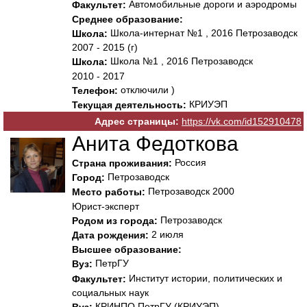
Автомобильные дороги и аэродромы
Факультет:
Среднее образование:
Школа-интернат №1 , 2016 Петрозаводск
Школа:
2007 - 2015 (г)
Школа №1 , 2016 Петрозаводск
Школа:
2010 - 2017
отключили )
Телефон:
КРИУЭП
Текущая деятельность:
Адрес страницы:
https://vk.com/id152910478
Анита Федоткова
Россия
Страна проживания:
Петрозаводск
Город:
Петрозаводск 2000
Место работы:
Юрист-эксперт
Петрозаводск
Родом из города:
2 июля
Дата рождения:
Высшее образование:
ПетрГУ
Вуз:
Институт истории, политических и
Факультет:
социальных наук
КРИНПО ПетрГУ (КРИУЭП)