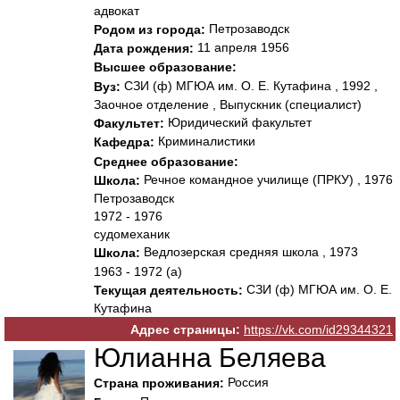
адвокат
Петрозаводск
Родом из города:
11 апреля 1956
Дата рождения:
Высшее образование:
СЗИ (ф) МГЮА им. О. Е. Кутафина , 1992 ,
Вуз:
Заочное отделение , Выпускник (специалист)
Юридический факультет
Факультет:
Криминалистики
Кафедра:
Среднее образование:
Речное командное училище (ПРКУ) , 1976
Школа:
Петрозаводск
1972 - 1976
судомеханик
Ведлозерская средняя школа , 1973
Школа:
1963 - 1972 (а)
СЗИ (ф) МГЮА им. О. Е.
Текущая деятельность:
Кутафина
Адрес страницы:
https://vk.com/id29344321
Юлианна Беляева
Россия
Страна проживания: