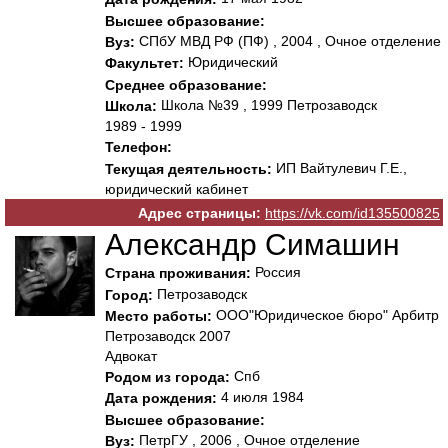
Высшее образование:
СПбУ МВД РФ (ПФ) , 2004 , Очное отделение
Вуз:
Юридический
Факультет:
Среднее образование:
Школа №39 , 1999 Петрозаводск
Школа:
1989 - 1999
Телефон:
ИП Вайтулевич Г.Е.,
Текущая деятельность:
юридический кабинет
Адрес страницы:
https://vk.com/id135500825
Александр Симашин
Россия
Страна проживания:
Петрозаводск
Город:
ООО"Юридическое бюро" Арбитр
Место работы:
Петрозаводск 2007
Адвокат
Спб
Родом из города:
4 июля 1984
Дата рождения:
Высшее образование:
ПетрГУ , 2006 , Очное отделение
Вуз: