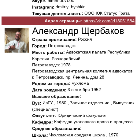
Skype:
dimon007000
dmitriy_byshkin
Instagram:
ООО ЮК Статус Грата
Текущая деятельность:
Адрес страницы:
https://vk.com/id18051584
Александр Щербаков
Россия
Страна проживания:
Петрозаводск
Город:
Адвокатская палата Республики
Место работы:
Карелия. Разнорабочий.
Петрозаводск 1978
Петрозаводская центральная коллегия адвокатов,
г. Петрозаводск, пр. Ленина, дом 28
Чухлома
Родом из города:
3 сентября 1952
Дата рождения:
Высшее образование:
ИвГУ , 1980 , Заочное отделение , Выпускник
Вуз:
(специалист)
Юридический факультет
Факультет:
Кафедра уголовного права и процесса
Кафедра:
Среднее образование:
Чухломская средняя школа , 1970
Школа: