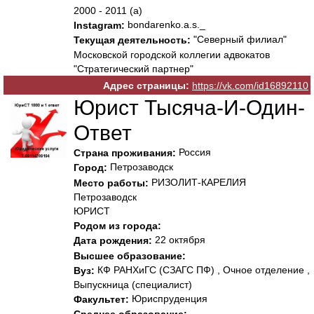
2000 - 2011 (а)
bondarenko.a.s._
Instagram:
"Северный филиал"
Текущая деятельность:
Московской городской коллегии адвокатов
"Стратегический партнер"
Адрес страницы:
https://vk.com/id16892110
Юрист Тысяча-И-Один-
Ответ
Россия
Страна проживания:
Петрозаводск
Город:
РИЗОЛИТ-КАРЕЛИЯ
Место работы:
Петрозаводск
ЮРИСТ
Родом из города:
22 октября
Дата рождения:
Высшее образование:
КФ РАНХиГС (СЗАГС ПФ) , Очное отделение ,
Вуз:
Выпускница (специалист)
Юриспруденция
Факультет: