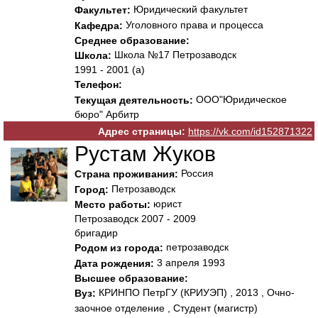
Юридический факультет
Факультет:
Уголовного права и процесса
Кафедра:
Среднее образование:
Школа №17 Петрозаводск
Школа:
1991 - 2001 (а)
Телефон:
ООО"Юридическое
Текущая деятельность:
бюро" Арбитр
Адрес страницы:
https://vk.com/id152871322
Рустам Жуков
Россия
Страна проживания:
Петрозаводск
Город:
юрист
Место работы:
Петрозаводск 2007 - 2009
бригадир
петрозаводск
Родом из города:
3 апреля 1993
Дата рождения:
Высшее образование:
КРИНПО ПетрГУ (КРИУЭП) , 2013 , Очно-
Вуз:
заочное отделение , Студент (магистр)