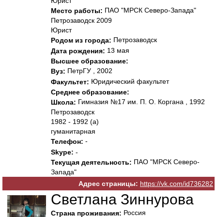
Юрист
ПАО "МРСК Северо-Запада"
Место работы:
Петрозаводск 2009
Юрист
Петрозаводск
Родом из города:
13 мая
Дата рождения:
Высшее образование:
ПетрГУ , 2002
Вуз:
Юридический факультет
Факультет:
Среднее образование:
Гимназия №17 им. П. О. Коргана , 1992
Школа:
Петрозаводск
1982 - 1992 (а)
гуманитарная
-
Телефон:
Skype:
-
ПАО "МРСК Северо-
Текущая деятельность:
Запада"
Адрес страницы:
https://vk.com/id736282
Светлана Зиннурова
Россия
Страна проживания: