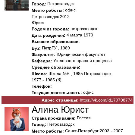
Петрозаводск
Город:
офис
Место работы:
Петрозаводск 2012
Юрист
петрозаводск
Родом из города:
4 марта 1970
Дата рождения:
Высшее образование:
ПетрГУ , 1989
Вуз:
Юридический факультет
Факультет:
Уголовного права и процесса
Кафедра:
Среднее образование:
Школа №6 , 1985 Петрозаводск
Школа:
1977 - 1985 (б)
Телефон:
офис
Текущая деятельность:
Адрес страницы:
https://vk.com/id179798774
Алина Юрист
Россия
Страна проживания:
Петрозаводск
Город:
Санкт-Петербург 2003 - 2007
Место работы: