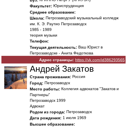
Вуз:
Юриспруденция
Факультет:
Среднее образование:
Петрозаводский музыкальный колледж
Школа:
им. К. Э. Раутио Петрозаводск
1985 - 1989
теория музыки
Телефон:
Ваш Юрист в
Текущая деятельность:
Петрозаводске - Анита Федоткова
Адрес страницы:
https://vk.com/id386293565
Андрей Закатов
Россия
Страна проживания:
Петрозаводск
Город:
Коллегия адвокатов "Закатов и
Место работы:
Партнеры"
Петрозаводск 1999
Адвокат
Петрозаводск
Родом из города:
1 июля 1969
Дата рождения:
Высшее образование: