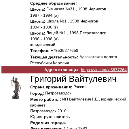
Среднее образование:
Гимназия №31 , 1998 Чернигов
Школа:
1987 - 1994 (а)
Школа №1 , 1998 Чернигов
Школа:
1994 - 1996 (г)
Лицей №1 , 1998 Петрозаводск
Школа:
1996 - 1998 (а)
юридический
+79535277659
Телефон:
Адвокатская палата
Текущая деятельность:
Республики Карелия
Адрес страницы:
https://vk.com/id3977264
Григорий Вайтулевич
Россия
Страна проживания:
Петрозаводск
Город:
ИП Вайтулевич Г.Е., юридический
Место работы:
кабинет
Петрозаводск 2010
Юрист-руководитель
Родом из города:
17 мая 1982
Дата рождения: