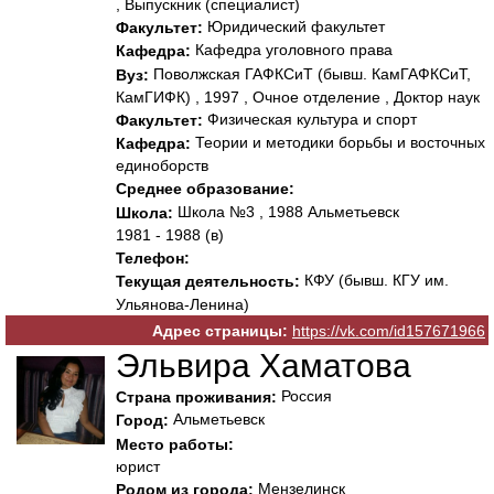
, Выпускник (специалист)
Юридический факультет
Факультет:
Кафедра уголовного права
Кафедра:
Поволжская ГАФКСиТ (бывш. КамГАФКСиТ,
Вуз:
КамГИФК) , 1997 , Очное отделение , Доктор наук
Физическая культура и спорт
Факультет:
Теории и методики борьбы и восточных
Кафедра:
единоборств
Среднее образование:
Школа №3 , 1988 Альметьевск
Школа:
1981 - 1988 (в)
Телефон:
КФУ (бывш. КГУ им.
Текущая деятельность:
Ульянова-Ленина)
Адрес страницы:
https://vk.com/id157671966
Эльвира Хаматова
Россия
Страна проживания:
Альметьевск
Город:
Место работы:
юрист
Мензелинск
Родом из города: