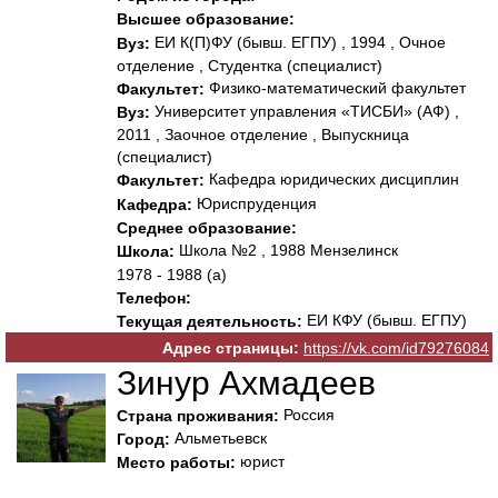
Высшее образование:
ЕИ К(П)ФУ (бывш. ЕГПУ) , 1994 , Очное
Вуз:
отделение , Студентка (специалист)
Физико-математический факультет
Факультет:
Университет управления «ТИСБИ» (АФ) ,
Вуз:
2011 , Заочное отделение , Выпускница
(специалист)
Кафедра юридических дисциплин
Факультет:
Юриспруденция
Кафедра:
Среднее образование:
Школа №2 , 1988 Мензелинск
Школа:
1978 - 1988 (а)
Телефон:
ЕИ КФУ (бывш. ЕГПУ)
Текущая деятельность:
Адрес страницы:
https://vk.com/id79276084
Зинур Ахмадеев
Россия
Страна проживания:
Альметьевск
Город:
юрист
Место работы: