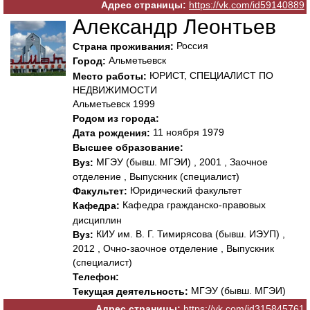
Адрес страницы:
https://vk.com/id59140889
Александр Леонтьев
Россия
Страна проживания:
Альметьевск
Город:
ЮРИСТ, СПЕЦИАЛИСТ ПО
Место работы:
НЕДВИЖИМОСТИ
Альметьевск 1999
Родом из города:
11 ноября 1979
Дата рождения:
Высшее образование:
МГЭУ (бывш. МГЭИ) , 2001 , Заочное
Вуз:
отделение , Выпускник (специалист)
Юридический факультет
Факультет:
Кафедра гражданско-правовых
Кафедра:
дисциплин
КИУ им. В. Г. Тимирясова (бывш. ИЭУП) ,
Вуз:
2012 , Очно-заочное отделение , Выпускник
(специалист)
Телефон:
МГЭУ (бывш. МГЭИ)
Текущая деятельность:
Адрес страницы:
https://vk.com/id315845761