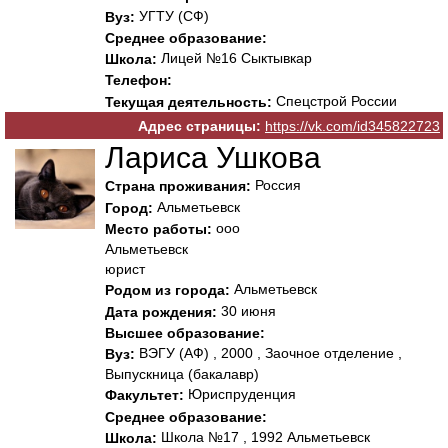
УГТУ (СФ)
Вуз:
Среднее образование:
Лицей №16 Сыктывкар
Школа:
Телефон:
Спецстрой России
Текущая деятельность:
Адрес страницы:
https://vk.com/id345822723
Лариса Ушкова
Россия
Страна проживания:
Альметьевск
Город:
ооо
Место работы:
Альметьевск
юрист
Альметьевск
Родом из города:
30 июня
Дата рождения:
Высшее образование:
ВЭГУ (АФ) , 2000 , Заочное отделение ,
Вуз:
Выпускница (бакалавр)
Юриспруденция
Факультет:
Среднее образование:
Школа №17 , 1992 Альметьевск
Школа: