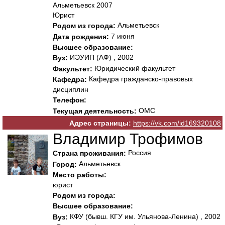
Альметьевск 2007
Юрист
Альметьевск
Родом из города:
7 июня
Дата рождения:
Высшее образование:
ИЭУИП (АФ) , 2002
Вуз:
Юридический факультет
Факультет:
Кафедра гражданско-правовых
Кафедра:
дисциплин
Телефон:
ОМС
Текущая деятельность:
Адрес страницы:
https://vk.com/id169320108
Владимир Трофимов
Россия
Страна проживания:
Альметьевск
Город:
Место работы:
юрист
Родом из города:
Высшее образование:
КФУ (бывш. КГУ им. Ульянова-Ленина) , 2002
Вуз: