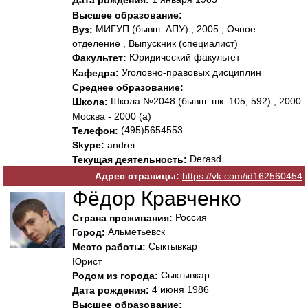
Дата рождения:
Высшее образование:
МИГУП (бывш. АПУ) , 2005 , Очное
Вуз:
отделение , Выпускник (специалист)
Юридический факультет
Факультет:
Уголовно-правовых дисциплин
Кафедра:
Среднее образование:
Школа №2048 (бывш. шк. 105, 592) , 2000
Школа:
Москва - 2000 (а)
(495)5654553
Телефон:
Skype:
andrei
Derasd
Текущая деятельность:
Адрес страницы:
https://vk.com/id162560454
Фёдор Кравченко
Россия
Страна проживания:
Альметьевск
Город:
Сыктывкар
Место работы:
Юрист
Сыктывкар
Родом из города:
4 июня 1986
Дата рождения:
Высшее образование: