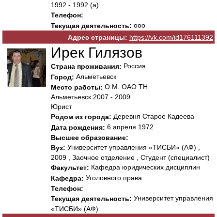
1992 - 1992 (а)
Телефон:
ооо
Текущая деятельность:
Адрес страницы:
https://vk.com/id176111392
Ирек Гилязов
Россия
Страна проживания:
Альметьевск
Город:
О.М. ОАО ТН
Место работы:
Альметьевск 2007 - 2009
Юрист
Деревня Старое Кадеева
Родом из города:
6 апреля 1972
Дата рождения:
Высшее образование:
Университет управления «ТИСБИ» (АФ) ,
Вуз:
2009 , Заочное отделение , Студент (специалист)
Кафедра юридических дисциплин
Факультет:
Уголовного права
Кафедра:
Телефон:
Университет управления
Текущая деятельность:
«ТИСБИ» (АФ)