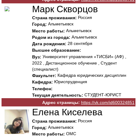
Марк Скворцов
Россия
Страна проживания:
Альметьевск
Город:
Альметьевск
Место работы:
Альметьевск
Родом из города:
28 сентября
Дата рождения:
Высшее образование:
Университет управления «ТИСБИ» (АФ) ,
Вуз:
2022 , Дистанционное обучение , Студент
(специалист)
Кафедра юридических дисциплин
Факультет:
Юриспруденция
Кафедра:
Телефон:
СТУДЕНТ-ЮРИСТ
Текущая деятельность:
Адрес страницы:
https://vk.com/id600324851
Елена Киселева
Россия
Страна проживания:
Альметьевск
Город:
ОМС
Место работы: