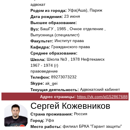
адвокат
Уфа(Аша), Париж
Родом из города:
23 июня
Дата рождения:
Высшее образование:
БашГУ , 1985 , Очное отделение ,
Вуз:
Выпускница (специалист)
Институт права
Факультет:
Гражданского права
Кафедра:
Среднее образование:
Школа №3 , 1978 Нефтекамск
Школа:
1967 - 1974 (г)
правоведение
89273073232
Телефон:
Skype:
ak_gei
Адвокатский кабинет
Текущая деятельность:
Адрес страницы:
https://vk.com/id152867688
Сергей Кожевников
Россия
Страна проживания:
Уфа
Город:
филиал БРКА "Гарант защиты"
Место работы: