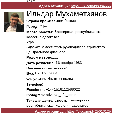
Адрес страницы:
https://vk.com/id8984666
Ильдар Мухаметзянов
Россия
Страна проживания:
Уфа
Город:
Башкирская республиканская
Место работы:
коллегия адвокатов
Уфа
Адвокат/Заместитель руководителя Уфимского
центрального филиала
Родом из города:
16 ноября 1983
Дата рождения:
Высшее образование:
БашГУ , 2004
Вуз:
Институт права
Факультет:
Телефон:
+1441518112588022
Facebook:
advokat_ufa_centr
Instagram:
Башкирская
Текущая деятельность:
республиканская коллегия адвокатов
Адрес страницы:
https://vk.com/id425013125