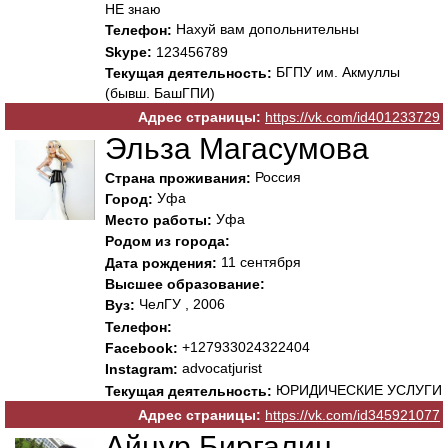
НЕ знаю
Нахуй вам допольнительны
Телефон:
Skype:
123456789
БГПУ им. Акмуллы
Текущая деятельность:
(бывш. БашГПИ)
Адрес страницы:
https://vk.com/id401233729
Эльза Магасумова
Россия
Страна проживания:
Уфа
Город:
Уфа
Место работы:
Родом из города:
11 сентября
Дата рождения:
Высшее образование:
ЧелГУ , 2006
Вуз:
Телефон:
+127933024322404
Facebook:
advocatjurist
Instagram:
ЮРИДИЧЕСКИЕ УСЛУГИ
Текущая деятельность:
Адрес страницы:
https://vk.com/id345921077
Айнур Биргалин