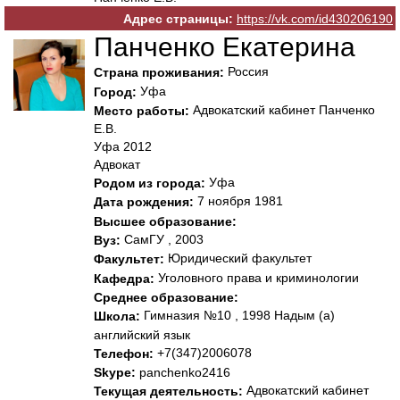
Адрес страницы:
https://vk.com/id430206190
Панченко Екатерина
Россия
Страна проживания:
Уфа
Город:
Адвокатский кабинет Панченко
Место работы:
Е.В.
Уфа 2012
Адвокат
Уфа
Родом из города:
7 ноября 1981
Дата рождения:
Высшее образование:
СамГУ , 2003
Вуз:
Юридический факультет
Факультет:
Уголовного права и криминологии
Кафедра:
Среднее образование:
Гимназия №10 , 1998 Надым (а)
Школа:
английский язык
+7(347)2006078
Телефон:
Skype:
panchenko2416
Адвокатский кабинет
Текущая деятельность: