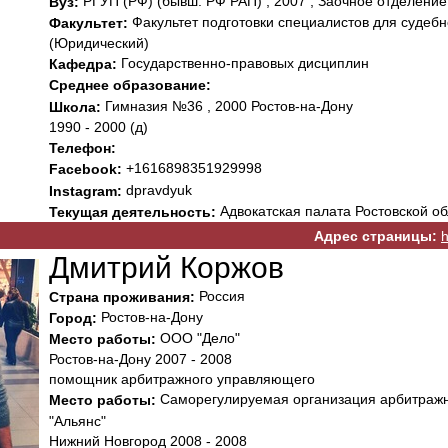
РГУП (РФ) (бывш. РФ РАП) , 2007 , Заочное отделение 
Вуз:
Факультет подготовки специалистов для судеб
Факультет:
(Юридический)
Государственно-правовых дисциплин
Кафедра:
Среднее образование:
Гимназия №36 , 2000 Ростов-на-Дону
Школа:
1990 - 2000 (д)
Телефон:
+1616898351929998
Facebook:
dpravdyuk
Instagram:
Адвокатская палата Ростовской об
Текущая деятельность:
Адрес страницы:
h
Дмитрий Коржов
Россия
Страна проживания:
Ростов-на-Дону
Город:
ООО "Дело"
Место работы:
Ростов-на-Дону 2007 - 2008
помощник арбитражного управляющего
Саморегулируемая организация арбитраж
Место работы:
"Альянс"
Нижний Новгород 2008 - 2008