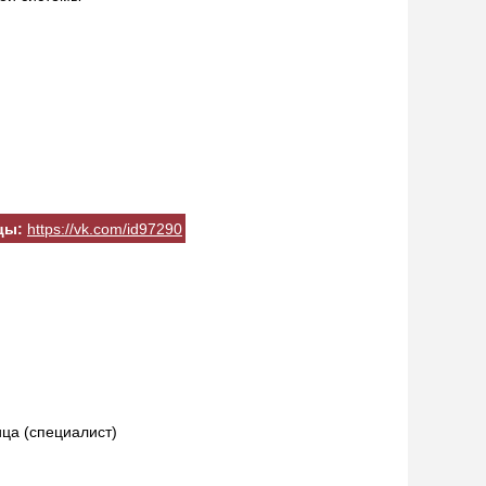
цы:
https://vk.com/id97290
ца (специалист)