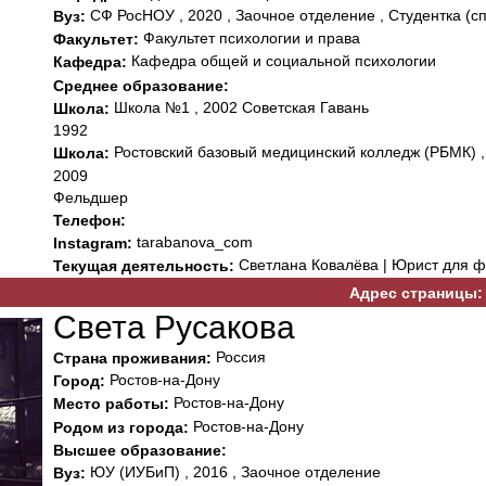
СФ РосНОУ , 2020 , Заочное отделение , Студентка (с
Вуз:
Факультет психологии и права
Факультет:
Кафедра общей и социальной психологии
Кафедра:
Среднее образование:
Школа №1 , 2002 Советская Гавань
Школа:
1992
Ростовский базовый медицинский колледж (РБМК) ,
Школа:
2009
Фельдшер
Телефон:
tarabanova_com
Instagram:
Светлана Ковалёва | Юрист для 
Текущая деятельность:
Адрес страницы:
Света Русакова
Россия
Страна проживания:
Ростов-на-Дону
Город:
Ростов-на-Дону
Место работы:
Ростов-на-Дону
Родом из города:
Высшее образование:
ЮУ (ИУБиП) , 2016 , Заочное отделение
Вуз: