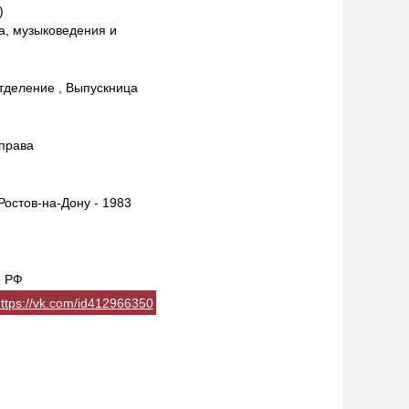
)
а, музыковедения и
тделение , Выпускница
права
Ростов-на-Дону - 1983
е РФ
ttps://vk.com/id412966350