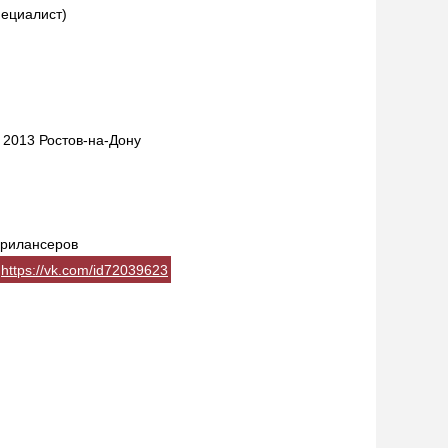
пециалист)
 2013 Ростов-на-Дону
фрилансеров
https://vk.com/id72039623