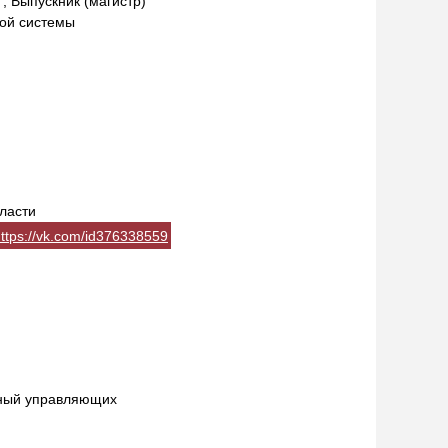
, Выпускник (магистр)
ной системы
ласти
ttps://vk.com/id376338559
ный управляющих