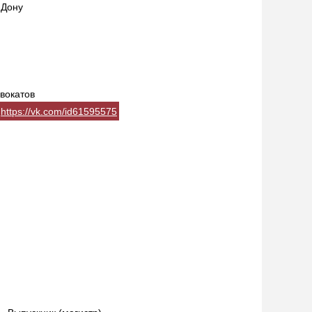
-Дону
вокатов
https://vk.com/id61595575