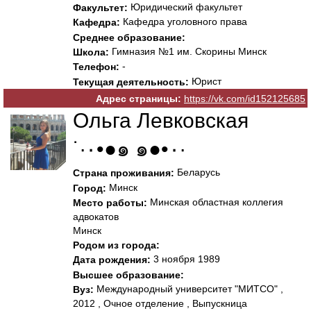
Юридический факультет
Факультет:
Кафедра уголовного права
Кафедра:
Среднее образование:
Гимназия №1 им. Скорины Минск
Школа:
-
Телефон:
Юрист
Текущая деятельность:
Адрес страницы:
https://vk.com/id152125685
Ольга Левковская
˙·٠•●๑ ๑●•٠·
Беларусь
Страна проживания:
Минск
Город:
Минская областная коллегия
Место работы:
адвокатов
Минск
Родом из города:
3 ноября 1989
Дата рождения:
Высшее образование:
Международный университет "МИТСО" ,
Вуз:
2012 , Очное отделение , Выпускница