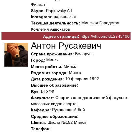
Физмат
Skype:
Papkovsky.A.I.
papkouskiai
Instagram:
Минская Городская
Текущая деятельность:
Коллегия Адвокатов
Адрес страницы:
https://vk.com/id12743490
Антон Русакевич
Беларусь
Страна проживания:
Минск
Город:
Минск
Место работы:
Минск
Родом из города:
10 февраля 1992
Дата рождения:
Высшее образование:
БГУФК
Вуз:
Спортивно-педагогический факультет
Факультет:
массовых видов спорта
Рукопашный бой
Кафедра:
Среднее образование:
Школа №152 Минск
Школа:
Телефон: