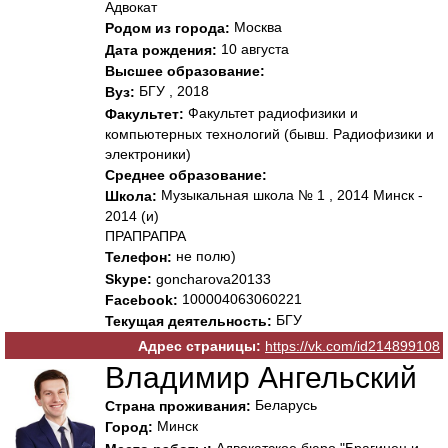
Адвокат
Москва
Родом из города:
10 августа
Дата рождения:
Высшее образование:
БГУ , 2018
Вуз:
Факультет радиофизики и
Факультет:
компьютерных технологий (бывш. Радиофизики и
электроники)
Среднее образование:
Музыкальная школа № 1 , 2014 Минск -
Школа:
2014 (и)
ПРАПРАПРА
не полю)
Телефон:
Skype:
goncharova20133
100004063060221
Facebook:
БГУ
Текущая деятельность:
Адрес страницы:
https://vk.com/id214899108
Владимир Ангельский
Беларусь
Страна проживания:
Минск
Город:
Адвокатское бюро "Брагинец и