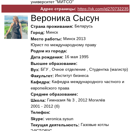
университет "МИТСО"
Адрес страницы:
https://vk.com/id270732235
Вероника Сысун
Беларусь
Страна проживания:
Минск
Город:
Минск 2013
Место работы:
Юрист по международному праву
Родом из города:
16 мая 1995
Дата рождения:
Высшее образование:
БГУ , Очное отделение , Студентка (магистр)
Вуз:
Институт бизнеса
Факультет:
Кафедра международного частного и
Кафедра:
европейского права
Среднее образование:
Гимназия № 3 , 2012 Могилёв
Школа:
2001 - 2012 (б)
Телефон:
Skype:
veronica.sysun
Газовые котлы
Текущая деятельность:
"VICTORY"