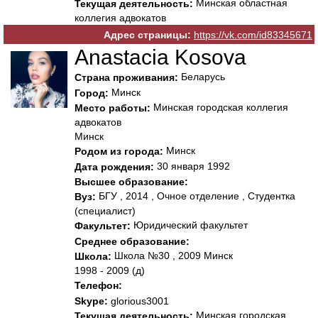
Минская областная
Текущая деятельность:
коллегия адвокатов
Адрес страницы:
https://vk.com/id83345671
Anastacia Kosova
Беларусь
Страна проживания:
Минск
Город:
Минская городская коллегия
Место работы:
адвокатов
Минск
Минск
Родом из города:
30 января 1992
Дата рождения:
Высшее образование:
БГУ , 2014 , Очное отделение , Студентка
Вуз:
(специалист)
Юридический факультет
Факультет:
Среднее образование:
Школа №30 , 2009 Минск
Школа:
1998 - 2009 (д)
Телефон:
Skype:
glorious3001
Минская городская
Текущая деятельность: