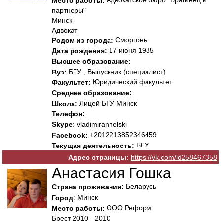
Место работы:
партнеры"
Минск
Адвокат
Сморгонь
Родом из города:
17 июня 1985
Дата рождения:
Высшее образование:
БГУ , Выпускник (специалист)
Вуз:
Юридический факультет
Факультет:
Среднее образование:
Лицей БГУ Минск
Школа:
Телефон:
Skype:
vladimiranhelski
+2012213852346459
Facebook:
БГУ
Текущая деятельность:
Адрес страницы:
https://vk.com/id258467358
Анастасия Гошка
Беларусь
Страна проживания:
Минск
Город:
ООО Реформ
Место работы:
Брест 2010 - 2010