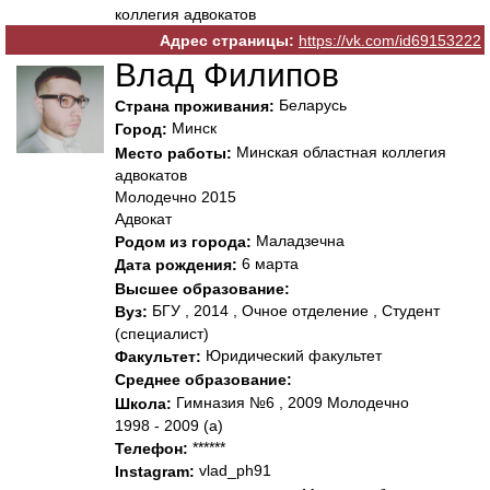
коллегия адвокатов
Адрес страницы:
https://vk.com/id69153222
Влад Филипов
Беларусь
Страна проживания:
Минск
Город:
Минская областная коллегия
Место работы:
адвокатов
Молодечно 2015
Адвокат
Маладзечна
Родом из города:
6 марта
Дата рождения:
Высшее образование:
БГУ , 2014 , Очное отделение , Студент
Вуз:
(специалист)
Юридический факультет
Факультет:
Среднее образование:
Гимназия №6 , 2009 Молодечно
Школа:
1998 - 2009 (а)
******
Телефон:
vlad_ph91
Instagram: