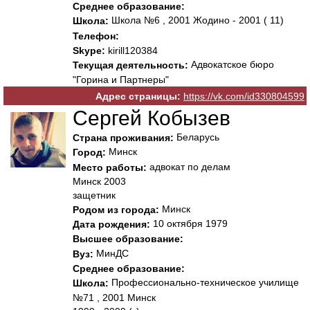
Среднее образование:
Школа №6 , 2001 Жодино - 2001 ( 11)
Школа:
Телефон:
Skype:
kirill120384
Адвокатское бюро
Текущая деятельность:
"Горина и Партнеры"
Адрес страницы:
https://vk.com/id330804599
Сергей Кобызев
Беларусь
Страна проживания:
Минск
Город:
адвокат по делам
Место работы:
Минск 2003
защетник
Минск
Родом из города:
10 октября 1979
Дата рождения:
Высшее образование:
МинДС
Вуз:
Среднее образование:
Профессионально-техническое училище
Школа:
№71 , 2001 Минск