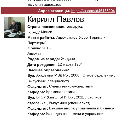
коллегия адвокатов
Адрес страницы:
https://vk.com/id46153204
Кирилл Павлов
Беларусь
Страна проживания:
Минск
Город:
Адвокатское бюро "Горина и
Место работы:
Партнеры"
Жодино 2016
Адвокат
Жодино
Родом из города:
12 марта 1984
Дата рождения:
Высшее образование:
Академия МВД РБ , 2006 , Очное отделение ,
Вуз:
Выпускник (специалист)
Следственно-экспертный
Факультет:
Криминалистики
Кафедра:
БГЭУ (бывш. БГИНХ) , 2011 , Заочное
Вуз:
отделение , Выпускник (специалист)
Высшая школа управления и бизнеса
Факультет:
Кафедра экономики и управления
Кафедра: