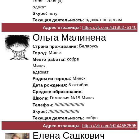
1999 - 2009 (к)
одвкат
Skype:
нету
адвокат по делам
Текущая деятельность:
Адрес страницы:
https://vk.com/id188276140
Ольга Малинена
Беларусь
Страна проживания:
Минск
Город:
собрв
Место работы:
Минск
адвокат
Минск
Родом из города:
5 октября
Дата рождения:
Среднее образование:
Гимназия №19 Минск
Школа:
////////////////////////
Телефон:
Skype:
/////////////////////////
собрв
Текущая деятельность:
Адрес страницы:
https://vk.com/id244552595
Елена Садкович