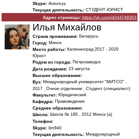
Skype:
Antonrys
СТУДЕНТ-ЮРИСТ
Текущая деятельность:
Адрес страницы:
https://vk.com/id244748363
Илья Михайлов
Беларусь
Страна проживания:
Минск
Город:
Калининград 2017 - 2020
Место работы:
Юрист
Петрозаводск
Родом из города:
23 августа
Дата рождения:
Высшее образование:
Международный университет "МИТСО" ,
Вуз:
2017 , Очное отделение , Студент (специалист)
Юридический
Факультет:
Правоведение
Кафедра:
Среднее образование:
Школа № 185 , 2012 Минск (а)
Школа:
Телефон:
Skype:
ilm940
Международный
Текущая деятельность: