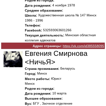
Родом из города:
4 ноября 1978
Дата рождения:
Среднее образование:
Художественная школа № 147 Минск
Школа:
1986 - 1996
Телефон:
532593063601266
Facebook:
Минская областная
Текущая деятельность:
коллегия адвокатов
Адрес страницы:
https://vk.com/id385558095
Евгения Смирнова
<НичьЯ>
Беларусь
Страна проживания:
Минск
Город:
Юрист
Место работы:
Минск
Родом из города:
10 марта
Дата рождения:
Высшее образование:
БГУ , Заочное отделение
Вуз: