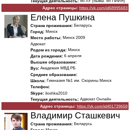
МГЛУ (бывш. МГПИИЯ)
Текущая деятельность:
Адрес страницы:
https://vk.com/id68995683
Елена Пушкина
Беларусь
Страна проживания:
Минск
Город:
Минск 2009
Место работы:
Адвокат
Минск
Родом из города:
6 апреля
Дата рождения:
Высшее образование:
Академия МВД РБ
Вуз:
Среднее образование:
Гимназия №1 им. Скорины Минск
Школа:
Телефон:
Skype:
iloshka2010
Адвокат Онлайн
Текущая деятельность:
Адрес страницы:
https://vk.com/id401739658
Владимир Сташкевич
Беларусь
Страна проживания:
Минск