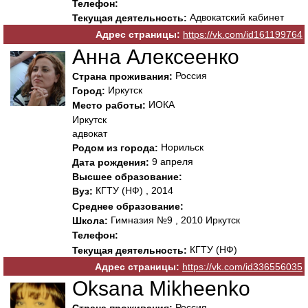
Телефон:
Адвокатский кабинет
Текущая деятельность:
Адрес страницы:
https://vk.com/id161199764
Анна Алексеенко
Россия
Страна проживания:
Иркутск
Город:
ИОКА
Место работы:
Иркутск
адвокат
Норильск
Родом из города:
9 апреля
Дата рождения:
Высшее образование:
КГТУ (НФ) , 2014
Вуз:
Среднее образование:
Гимназия №9 , 2010 Иркутск
Школа:
Телефон:
КГТУ (НФ)
Текущая деятельность:
Адрес страницы:
https://vk.com/id336556035
Oksana Mikheenko
Россия