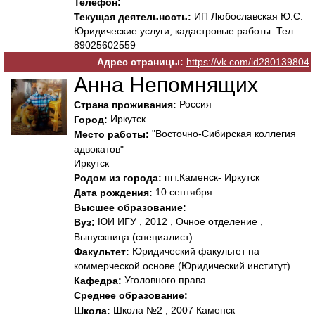
Телефон:
ИП Любославская Ю.С.
Текущая деятельность:
Юридические услуги; кадастровые работы. Тел.
89025602559
Адрес страницы:
https://vk.com/id280139804
Анна Непомнящих
Россия
Страна проживания:
Иркутск
Город:
"Восточно-Сибирская коллегия
Место работы:
адвокатов"
Иркутск
пгт.Каменск- Иркутск
Родом из города:
10 сентября
Дата рождения:
Высшее образование:
ЮИ ИГУ , 2012 , Очное отделение ,
Вуз:
Выпускница (специалист)
Юридический факультет на
Факультет:
коммерческой основе (Юридический институт)
Уголовного права
Кафедра:
Среднее образование:
Школа №2 , 2007 Каменск
Школа: