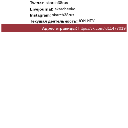
skarch38rus
Twitter:
skarchenko
Livejournal:
skarch38rus
Instagram:
ЮИ ИГУ
Текущая деятельность:
Адрес страницы:
https://vk.com/id11477019