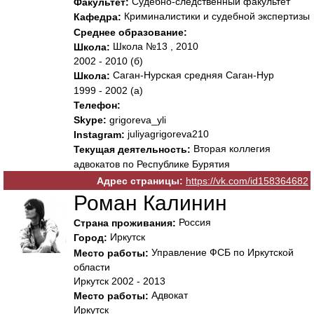
Судебно-следственный факультет
Факультет:
Криминалистики и судебной экспертизы
Кафедра:
Среднее образование:
Школа №13 , 2010
Школа:
2002 - 2010 (б)
Саган-Нурская средняя Саган-Нур
Школа:
1999 - 2002 (а)
Телефон:
Skype:
grigoreva_yli
juliyagrigoreva210
Instagram:
Вторая коллегия
Текущая деятельность:
адвокатов по Республике Бурятия
Адрес страницы:
https://vk.com/id158364682
Роман Калинин
Россия
Страна проживания:
Иркутск
Город:
Управление ФСБ по Иркутской
Место работы:
области
Иркутск 2002 - 2013
Адвокат
Место работы:
Иркутск