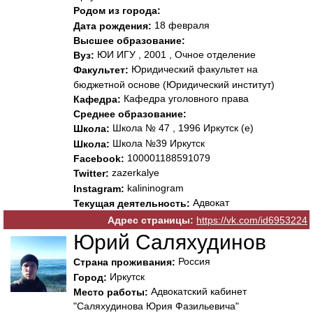
Родом из города:
18 февраля
Дата рождения:
Высшее образование:
ЮИ ИГУ , 2001 , Очное отделение
Вуз:
Юридический факультет на
Факультет:
бюджетной основе (Юридический институт)
Кафедра уголовного права
Кафедра:
Среднее образование:
Школа № 47 , 1996 Иркутск (е)
Школа:
Школа №39 Иркутск
Школа:
100001188591079
Facebook:
zazerkalye
Twitter:
kalininogram
Instagram:
Адвокат
Текущая деятельность:
Адрес страницы:
https://vk.com/id6953224
Юрий Саляхудинов
Россия
Страна проживания:
Иркутск
Город:
Адвокатский кабинет
Место работы:
"Саляхудинова Юрия Фазильевича"