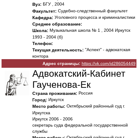
БГУ , 2004
Вуз:
Судебно-следственный факультет
Факультет:
Уголовного процесса и криминалистики
Кафедра:
Среднее образование:
Музыкальная школа № 1 , 2004 Иркутск
Школа:
1993 - 2004 (б)
Телефон:
"Аспект" - адвокатская
Текущая деятельность:
контора
Адрес страницы:
https://vk.com/id286054449
Адвокатский-Кабинет
Гаученова-Ек
Россия
Страна проживания:
Иркутск
Город:
Октябрьский районный суд г.
Место работы:
Иркутска
Иркутск 2006 - 2006
секретарь суда федеральной государственной
службы
Октябрьский районный суд г.
Место работы: