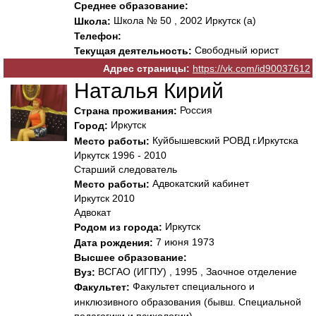
Среднее образование:
Школа № 50 , 2002 Иркутск (а)
Школа:
Телефон:
Свободный юрист
Текущая деятельность:
Адрес страницы:
https://vk.com/id90037612
Наталья Кирий
Россия
Страна проживания:
Иркутск
Город:
Куйбышевский РОВД г.Иркутска
Место работы:
Иркутск 1996 - 2010
Старший следователь
Адвокатский кабинет
Место работы:
Иркутск 2010
Адвокат
Иркутск
Родом из города:
7 июня 1973
Дата рождения:
Высшее образование:
ВСГАО (ИГПУ) , 1995 , Заочное отделение
Вуз:
Факультет специального и
Факультет:
инклюзивного образования (бывш. Специальной
педагогики и психологии)