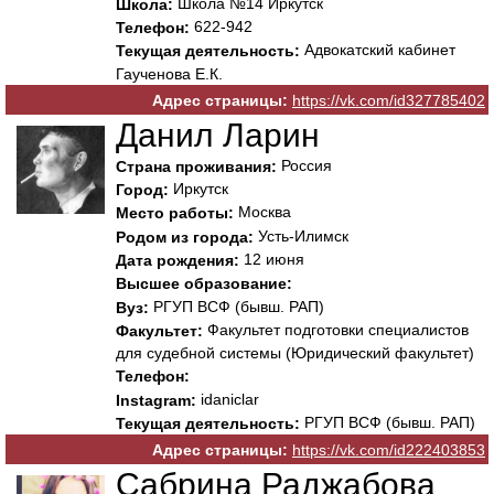
Школа №14 Иркутск
Школа:
622-942
Телефон:
Адвокатский кабинет
Текущая деятельность:
Гаученова Е.К.
Адрес страницы:
https://vk.com/id327785402
Данил Ларин
Россия
Страна проживания:
Иркутск
Город:
Москва
Место работы:
Усть-Илимск
Родом из города:
12 июня
Дата рождения:
Высшее образование:
РГУП ВСФ (бывш. РАП)
Вуз:
Факультет подготовки специалистов
Факультет:
для судебной системы (Юридический факультет)
Телефон:
idaniclar
Instagram:
РГУП ВСФ (бывш. РАП)
Текущая деятельность:
Адрес страницы:
https://vk.com/id222403853
Сабрина Раджабова