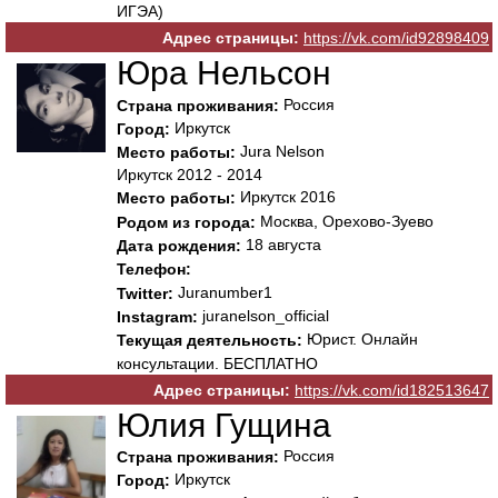
ИГЭА)
Адрес страницы:
https://vk.com/id92898409
Юра Нельсон
Россия
Страна проживания:
Иркутск
Город:
Jura Nelson
Место работы:
Иркутск 2012 - 2014
Иркутск 2016
Место работы:
Москва, Орехово-Зуево
Родом из города:
18 августа
Дата рождения:
Телефон:
Juranumber1
Twitter:
juranelson_official
Instagram:
Юрист. Онлайн
Текущая деятельность:
консультации. БЕСПЛАТНО
Адрес страницы:
https://vk.com/id182513647
Юлия Гущина
Россия
Страна проживания:
Иркутск
Город: