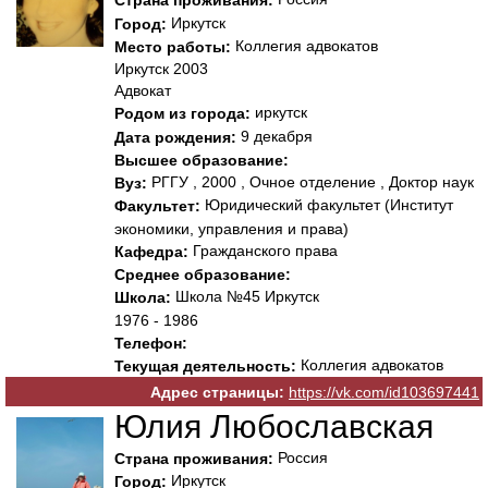
Страна проживания:
Иркутск
Город:
Коллегия адвокатов
Место работы:
Иркутск 2003
Адвокат
иркутск
Родом из города:
9 декабря
Дата рождения:
Высшее образование:
РГГУ , 2000 , Очное отделение , Доктор наук
Вуз:
Юридический факультет (Институт
Факультет:
экономики, управления и права)
Гражданского права
Кафедра:
Среднее образование:
Школа №45 Иркутск
Школа:
1976 - 1986
Телефон:
Коллегия адвокатов
Текущая деятельность:
Адрес страницы:
https://vk.com/id103697441
Юлия Любославская
Россия
Страна проживания:
Иркутск
Город: