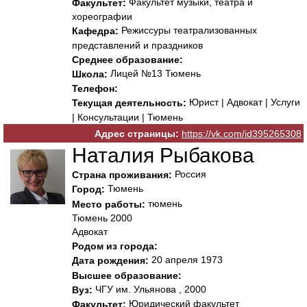
Факультет музыки, театра и
Факультет:
хореографии
Режиссуры театрализованных
Кафедра:
представлений и праздников
Среднее образование:
Лицей №13 Тюмень
Школа:
Телефон:
Юрист | Адвокат | Услуги
Текущая деятельность:
| Консультации | Тюмень
Адрес страницы:
https://vk.com/id395265308
Наталия Рыбакова
Россия
Страна проживания:
Тюмень
Город:
тюмень
Место работы:
Тюмень 2000
Адвокат
Родом из города:
20 апреля 1973
Дата рождения:
Высшее образование:
ЧГУ им. Ульянова , 2000
Вуз:
Юридический факультет
Факультет: