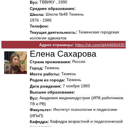
ТВВИКУ , 1990
Вуз:
Среднее образование:
Школа №48 Тюмень
Школа:
1976 - 1986
Телефон:
Тюменская городская
Текущая деятельность:
коллегия адвокатов
Адрес страницы:
https://vk.com/id444660435
Елена Сахарова
Россия
Страна проживания:
Тюмень
Город:
Тюмень
Место работы:
Тюмень
Родом из города:
7 ноября 1983
Дата рождения:
Высшее образование:
Академия медиаиндустрии (ИПК работников
Вуз:
ТВ и РВ)
Институт психологии и педагогики
Факультет:
(ИПиП)
Кафедра возрастной и педагогической
Кафедра: