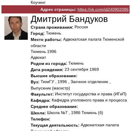
Коучинг
Адрес страницы:
https://vk.com/id240902086
Дмитрий Бандуков
Россия
Страна проживания:
Тюмень
Город:
Адвокатская палата Тюменской
Место работы:
области
Тюмень 1996
Адвокат
Тюмень
Родом из города:
23 сентября 1969
Дата рождения:
Высшее образование:
ТюмГУ , 1996 , Заочное отделение ,
Вуз:
Выпускник (магистр)
Институт государства и права (ИГиП)
Факультет:
Кафедра уголовного права и процесса
Кафедра:
Среднее образование:
Школа №7 , 1986 Тюмень (б)
Школа:
Телефон:
Адвокатская палата
Текущая деятельность: