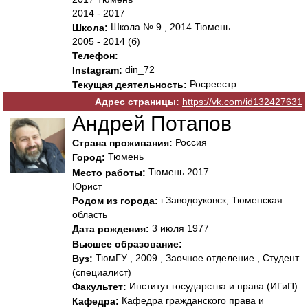
2014 - 2017
Школа № 9 , 2014 Тюмень
Школа:
2005 - 2014 (б)
Телефон:
din_72
Instagram:
Росреестр
Текущая деятельность:
Адрес страницы:
https://vk.com/id132427631
Андрей Потапов
Россия
Страна проживания:
Тюмень
Город:
Тюмень 2017
Место работы:
Юрист
г.Заводоуковск, Тюменская
Родом из города:
область
3 июля 1977
Дата рождения:
Высшее образование:
ТюмГУ , 2009 , Заочное отделение , Студент
Вуз:
(специалист)
Институт государства и права (ИГиП)
Факультет:
Кафедра гражданского права и
Кафедра: