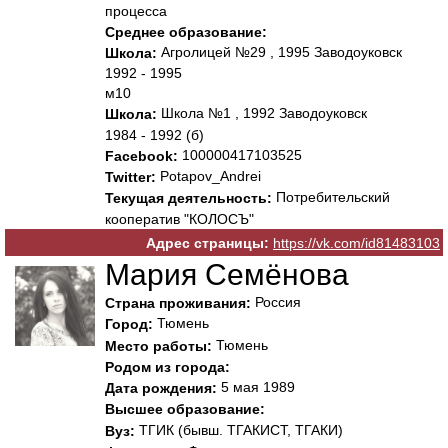
процесса
Среднее образование:
Агролицей №29 , 1995 Заводоуковск
Школа:
1992 - 1995
м10
Школа №1 , 1992 Заводоуковск
Школа:
1984 - 1992 (б)
100000417103525
Facebook:
Potapov_Andrei
Twitter:
Потребительский
Текущая деятельность:
кооператив "КОЛОСЪ"
Адрес страницы:
https://vk.com/id81483103
Мария Семёнова
Россия
Страна проживания:
Тюмень
Город:
Тюмень
Место работы:
Родом из города:
5 мая 1989
Дата рождения:
Высшее образование:
ТГИК (бывш. ТГАКИСТ, ТГАКИ)
Вуз: