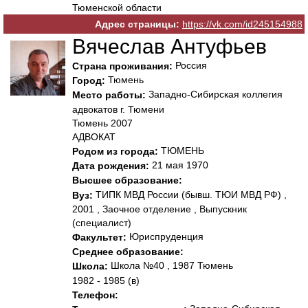
Тюменской области
Адрес страницы:
https://vk.com/id245154988
Вячеслав Антуфьев
Россия
Страна проживания:
Тюмень
Город:
Западно-Сибирская коллегия
Место работы:
адвокатов г. Тюмени
Тюмень 2007
АДВОКАТ
ТЮМЕНЬ
Родом из города:
21 мая 1970
Дата рождения:
Высшее образование:
ТИПК МВД России (бывш. ТЮИ МВД РФ) ,
Вуз:
2001 , Заочное отделение , Выпускник
(специалист)
Юриспруденция
Факультет:
Среднее образование:
Школа №40 , 1987 Тюмень
Школа:
1982 - 1985 (в)
Телефон: