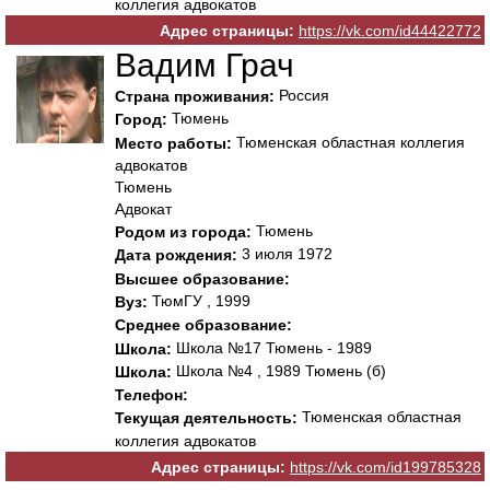
коллегия адвокатов
Адрес страницы:
https://vk.com/id44422772
Вадим Грач
Россия
Страна проживания:
Тюмень
Город:
Тюменская областная коллегия
Место работы:
адвокатов
Тюмень
Адвокат
Тюмень
Родом из города:
3 июля 1972
Дата рождения:
Высшее образование:
ТюмГУ , 1999
Вуз:
Среднее образование:
Школа №17 Тюмень - 1989
Школа:
Школа №4 , 1989 Тюмень (б)
Школа:
Телефон:
Тюменская областная
Текущая деятельность:
коллегия адвокатов
Адрес страницы:
https://vk.com/id199785328