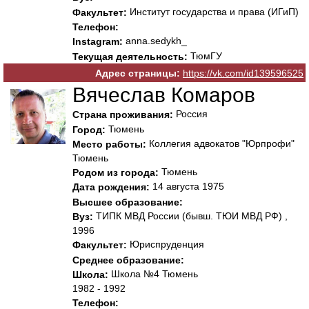
Институт государства и права (ИГиП)
Факультет:
Телефон:
anna.sedykh_
Instagram:
ТюмГУ
Текущая деятельность:
Адрес страницы:
https://vk.com/id139596525
Вячеслав Комаров
Россия
Страна проживания:
Тюмень
Город:
Коллегия адвокатов "Юрпрофи"
Место работы:
Тюмень
Тюмень
Родом из города:
14 августа 1975
Дата рождения:
Высшее образование:
ТИПК МВД России (бывш. ТЮИ МВД РФ) ,
Вуз:
1996
Юриспруденция
Факультет:
Среднее образование:
Школа №4 Тюмень
Школа:
1982 - 1992
Телефон: