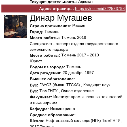
Адвокат
Текущая деятельность:
Адрес страницы:
https://vk.com/id322533798
Динар Мугашев
Россия
Страна проживания:
Тюмень
Город:
Тюмень 2019
Место работы:
Специалист - эксперт отдела государственного
земельного надзора
Тюмень 2017 - 2019
Место работы:
Юрист
Тюмень
Родом из города:
20 декабря 1997
Дата рождения:
Высшее образование:
ГАУСЗ (бывш. ТГСХА) , Кандидат наук
Вуз:
ТюмГНГУ , Очное отделение
Вуз:
Институт промышленных технологий
Факультет:
и инжиниринга
Инжиниринга
Кафедра:
Среднее образование:
Нефтегазовый колледж (НГК) ТюмГНГУ ,
Школа:
2017 Тюмень