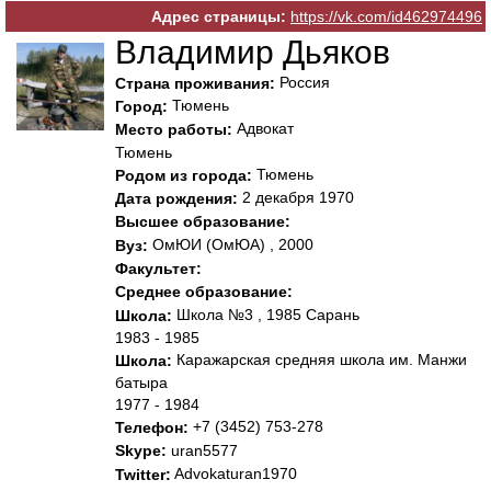
Адрес страницы:
https://vk.com/id462974496
Владимир Дьяков
Россия
Страна проживания:
Тюмень
Город:
Адвокат
Место работы:
Тюмень
Тюмень
Родом из города:
2 декабря 1970
Дата рождения:
Высшее образование:
ОмЮИ (ОмЮА) , 2000
Вуз:
Факультет:
Среднее образование:
Школа №3 , 1985 Сарань
Школа:
1983 - 1985
Каражарская средняя школа им. Манжи
Школа:
батыра
1977 - 1984
+7 (3452) 753-278
Телефон:
Skype:
uran5577
Advokaturan1970
Twitter: