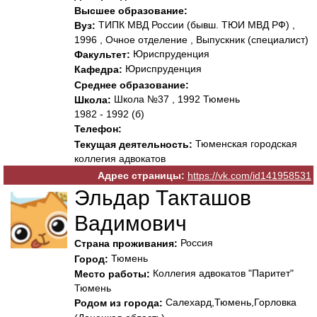
Высшее образование:
ТИПК МВД России (бывш. ТЮИ МВД РФ) ,
Вуз:
1996 , Очное отделение , Выпускник (специалист)
Юриспруденция
Факультет:
Юриспруденция
Кафедра:
Среднее образование:
Школа №37 , 1992 Тюмень
Школа:
1982 - 1992 (б)
Телефон:
Тюменская городская
Текущая деятельность:
коллегия адвокатов
Адрес страницы:
https://vk.com/id141958531
Эльдар Такташов
Вадимович
Россия
Страна проживания:
Тюмень
Город:
Коллегия адвокатов "Паритет"
Место работы:
Тюмень
Салехард,Тюмень,Горловка
Родом из города: