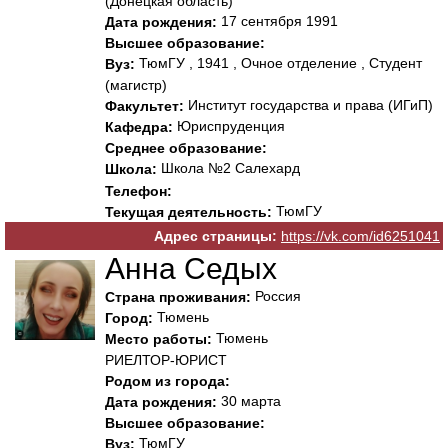
(Донецкая область)
17 сентября 1991
Дата рождения:
Высшее образование:
ТюмГУ , 1941 , Очное отделение , Студент
Вуз:
(магистр)
Институт государства и права (ИГиП)
Факультет:
Юриспруденция
Кафедра:
Среднее образование:
Школа №2 Салехард
Школа:
Телефон:
ТюмГУ
Текущая деятельность:
Адрес страницы:
https://vk.com/id6251041
Анна Седых
Россия
Страна проживания:
Тюмень
Город:
Тюмень
Место работы:
РИЕЛТОР-ЮРИСТ
Родом из города:
30 марта
Дата рождения:
Высшее образование:
ТюмГУ
Вуз: