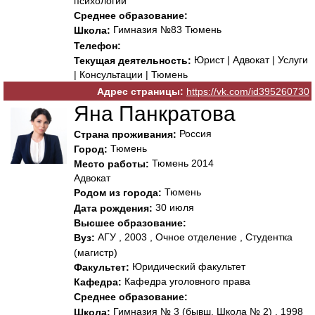
психологии
Среднее образование:
Гимназия №83 Тюмень
Школа:
Телефон:
Юрист | Адвокат | Услуги
Текущая деятельность:
| Консультации | Тюмень
Адрес страницы:
https://vk.com/id395260730
Яна Панкратова
Россия
Страна проживания:
Тюмень
Город:
Тюмень 2014
Место работы:
Адвокат
Тюмень
Родом из города:
30 июля
Дата рождения:
Высшее образование:
АГУ , 2003 , Очное отделение , Студентка
Вуз:
(магистр)
Юридический факультет
Факультет:
Кафедра уголовного права
Кафедра:
Среднее образование:
Гимназия № 3 (бывш. Школа № 2) , 1998
Школа: