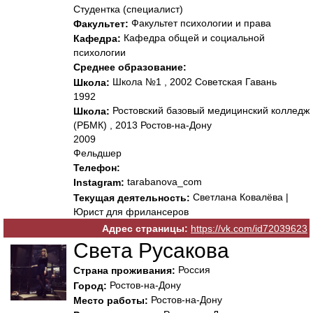
Студентка (специалист)
Факультет психологии и права
Факультет:
Кафедра общей и социальной
Кафедра:
психологии
Среднее образование:
Школа №1 , 2002 Советская Гавань
Школа:
1992
Ростовский базовый медицинский колледж
Школа:
(РБМК) , 2013 Ростов-на-Дону
2009
Фельдшер
Телефон:
tarabanova_com
Instagram:
Светлана Ковалёва |
Текущая деятельность:
Юрист для фрилансеров
Адрес страницы:
https://vk.com/id72039623
Света Русакова
Россия
Страна проживания:
Ростов-на-Дону
Город:
Ростов-на-Дону
Место работы: