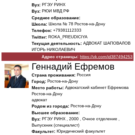
РГЭУ РИНХ
Вуз:
РЮИ МВД РФ
Вуз:
Среднее образование:
Школа № 78 Ростов-на-Дону
Школа:
+79381112333
Телефон:
ROKA_PREUDICIYA
Twitter:
АДВОКАТ ШАПОВАЛОВ
Текущая деятельность:
ИГОРЬ НИКОЛАЕВИЧ
Адрес страницы:
https://vk.com/id387494253
Геннадий Ефремов
Россия
Страна проживания:
Ростов-на-Дону
Город:
Адвокатский кабинет Ефремова
Место работы:
Ростов-на-Дону
адвокат
Ростов-на-Дону
Родом из города:
Высшее образование:
РГЭУ РИНХ , 2000 , Очное отделение ,
Вуз:
Выпускник (специалист)
Юридический факультет
Факультет: