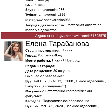
гуманитарий
Skype:
annavoronina936
annavoronina936
Twitter:
annavoronina936
Instagram:
Ростовская областная
Текущая деятельность:
коллегия адвокатов
Адрес страницы:
https://vk.com/id61595575
Елена Тарабанова
Россия
Страна проживания:
Ростов-на-Дону
Город:
Нижний Новгород
Место работы:
Родом из города:
20 августа
Дата рождения:
Высшее образование:
АмГПГУ (КнАГПУ) , 2008 , Очное отделение ,
Вуз:
Выпускница (специалист)
Естественно-географический
Факультет:
факультет
Педагогическое образование
Кафедра:
СФ РосНОУ , 2020 , Заочное отделение ,
Вуз: