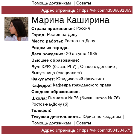
Помощь должникам ｜Советы
Адрес страницы:
https://vk.com/id506691869
Марина Каширина
Россия
Страна проживания:
Ростов-на-Дону
Город:
Ростов-на-Дону
Место работы:
Родом из города:
20 августа 1985
Дата рождения:
Высшее образование:
ЮФУ (бывш. РГУ) , Очное отделение ,
Вуз:
Выпускница (специалист)
Юридический факультет
Факультет:
Кафедра гражданского пpава
Кафедра:
Среднее образование:
Гимназия № 76 (бывш. школа № 76)
Школа:
Ростов-на-Дону (б)
Телефон:
Юрист по кредитам｜
Текущая деятельность:
Помощь должникам ｜Советы
Адрес страницы:
https://vk.com/id504304679