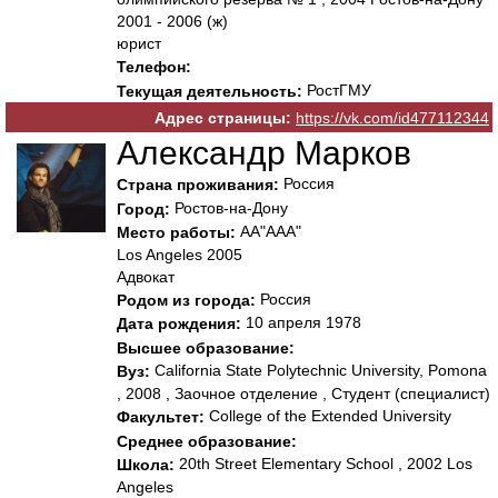
2001 - 2006 (ж)
юрист
Телефон:
РостГМУ
Текущая деятельность:
Адрес страницы:
https://vk.com/id477112344
Александр Марков
Россия
Страна проживания:
Ростов-на-Дону
Город:
АА"ААА"
Место работы:
Los Angeles 2005
Адвокат
Россия
Родом из города:
10 апреля 1978
Дата рождения:
Высшее образование:
California State Polytechnic University, Pomona
Вуз:
, 2008 , Заочное отделение , Студент (специалист)
College of the Extended University
Факультет:
Среднее образование:
20th Street Elementary School , 2002 Los
Школа:
Angeles