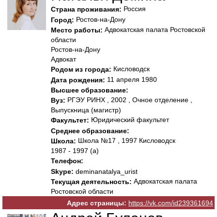
Россия
Страна проживания:
Ростов-на-Дону
Город:
Адвокатская палата Ростовской
Место работы:
области
Ростов-на-Дону
Адвокат
Кисловодск
Родом из города:
11 апреля 1980
Дата рождения:
Высшее образование:
РГЭУ РИНХ , 2002 , Очное отделение ,
Вуз:
Выпускница (магистр)
Юридический факультет
Факультет:
Среднее образование:
Школа №17 , 1997 Кисловодск
Школа:
1987 - 1997 (а)
Телефон:
Skype:
deminanatalya_urist
Адвокатская палата
Текущая деятельность:
Ростовской области
Адрес страницы:
https://vk.com/id239361694