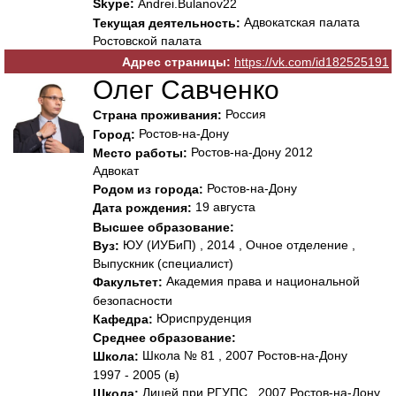
Skype:
Andrei.Bulanov22
Адвокатская палата
Текущая деятельность:
Ростовской палата
Адрес страницы:
https://vk.com/id182525191
Олег Савченко
Россия
Страна проживания:
Ростов-на-Дону
Город:
Ростов-на-Дону 2012
Место работы:
Адвокат
Ростов-на-Дону
Родом из города:
19 августа
Дата рождения:
Высшее образование:
ЮУ (ИУБиП) , 2014 , Очное отделение ,
Вуз:
Выпускник (специалист)
Академия права и национальной
Факультет:
безопасности
Юриспруденция
Кафедра:
Среднее образование:
Школа № 81 , 2007 Ростов-на-Дону
Школа:
1997 - 2005 (в)
Лицей при РГУПС , 2007 Ростов-на-Дону
Школа: