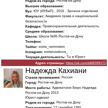
Ростов-на-Дону
Родом из города:
Высшее образование:
ЮУ (ИУБиП) , 2016 , Заочное отделение
Вуз:
Академия права и национальной
Факультет:
безопасности
Правоохранительная деятельность
Кафедра:
Среднее образование:
Школа №95 Ростов-на-Дону
Школа:
Телефон:
sveta_rammstein
Twitter:
svetarusakova_
Instagram:
Ты ж Юрист
Текущая деятельность:
Адрес страницы:
https://vk.com/id88399172
Надежда Кахиани
Россия
Страна проживания:
Ростов-на-Дону
Город:
Адвокатское Бюро Надежда
Место работы:
Ростов-на-Дону 2013
Юрист-адвокат
Ростов на Дону
Родом из города:
12 сентября 1991
Дата рождения: