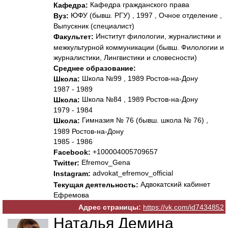
Кафедра гражданского права
Кафедра:
ЮФУ (бывш. РГУ) , 1997 , Очное отделение ,
Вуз:
Выпускник (специалист)
Институт филологии, журналистики и
Факультет:
межкультурной коммуникации (бывш. Филологии и
журналистики, Лингвистики и словесности)
Среднее образование:
Школа №99 , 1989 Ростов-на-Дону
Школа:
1987 - 1989
Школа №84 , 1989 Ростов-на-Дону
Школа:
1979 - 1984
Гимназия № 76 (бывш. школа № 76) ,
Школа:
1989 Ростов-на-Дону
1985 - 1986
+100004005709657
Facebook:
Efremov_Gena
Twitter:
advokat_efremov_official
Instagram:
Адвокатский кабинет
Текущая деятельность:
Ефремова
Адрес страницы:
https://vk.com/id7434852
Наталья Демина