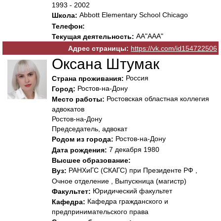
1993 - 2002
Abbott Elementary School Chicago
Школа:
Телефон:
АА"ААА"
Текущая деятельность:
Адрес страницы:
https://vk.com/id154722506
Оксана Штумак
Россия
Страна проживания:
Ростов-на-Дону
Город:
Ростовская областная коллегия
Место работы:
адвокатов
Ростов-на-Дону
Председатель, адвокат
Ростов-на-Дону
Родом из города:
7 декабря 1980
Дата рождения:
Высшее образование:
РАНХиГС (СКАГС) при Президенте РФ ,
Вуз:
Очное отделение , Выпускница (магистр)
Юридический факультет
Факультет:
Кафедра гражданского и
Кафедра:
предпринимательского права