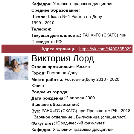
Уголовно-правовых дисциплин
Кафедра:
Среднее образование:
Школа № 1 Ростов-на-Дону
Школа:
1999 - 2010
Телефон:
РАНХиГС (СКАГС) при
Текущая деятельность:
Президенте РФ
Адрес страницы:
https://vk.com/id400335929
Виктория Лорд
Россия
Страна проживания:
Ростов-на-Дону
Город:
Ростов-на-Дону 2018 - 2020
Место работы:
Юрист
Родом из города:
2 апреля 2000
Дата рождения:
Высшее образование:
РАНХиГС (СКАГС) при Президенте РФ , 2018
Вуз:
, Заочное отделение , Выпускница (специалист)
Юридический факультет
Факультет:
Уголовно-правовых дисциплин
Кафедра: