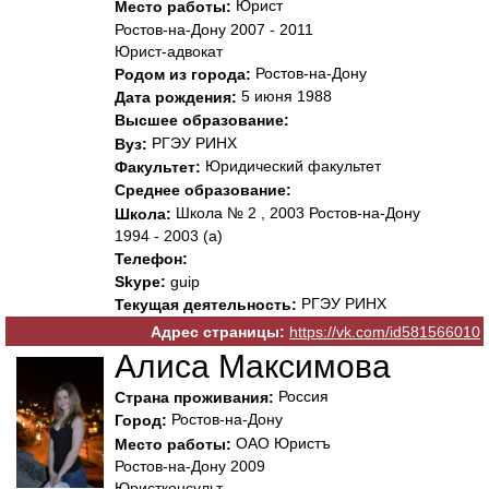
Юрист
Место работы:
Ростов-на-Дону 2007 - 2011
Юрист-адвокат
Ростов-на-Дону
Родом из города:
5 июня 1988
Дата рождения:
Высшее образование:
РГЭУ РИНХ
Вуз:
Юридический факультет
Факультет:
Среднее образование:
Школа № 2 , 2003 Ростов-на-Дону
Школа:
1994 - 2003 (а)
Телефон:
Skype:
guip
РГЭУ РИНХ
Текущая деятельность:
Адрес страницы:
https://vk.com/id581566010
Алиса Максимова
Россия
Страна проживания:
Ростов-на-Дону
Город:
ОАО Юристъ
Место работы:
Ростов-на-Дону 2009
Юристконсульт