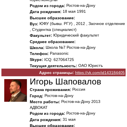
Ростов-на-Дону
Родом из города:
18 мая 1991
Дата рождения:
Высшее образование:
ЮФУ (бывш. РГУ) , 2012 , Заочное отделение
Вуз:
, Студентка (специалист)
Юридический факультет
Факультет:
Среднее образование:
Школа №7 Ростов-на-Дону
Школа:
Panasonic
Телефон:
Skype:
ICQ: 627064725
ОАО Юристъ
Текущая деятельность:
Адрес страницы:
https://vk.com/id143184405
Игорь Шаповалов
Россия
Страна проживания:
Ростов-на-Дону
Город:
Ростов-на-Дону 2013
Место работы:
АДВОКАТ
Ростов-на-Дону
Родом из города:
31 мая
Дата рождения:
Высшее образование: