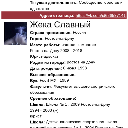
Сообщество юристов и
Текущая деятельность:
адвокатов
Адрес страницы:
https://vk.com/id636597141
Жека Славный
Россия
Страна проживания:
Ростов-на-Дону
Город:
частная компание
Место работы:
Ростов-на-Дону 2008 - 2018
Юрист-адвокат
ростов на дону
Родом из города:
6 июня 1998
Дата рождения:
Высшее образование:
РостГМУ , 1989
Вуз:
Факультет высшего сестринского
Факультет:
образования
Среднее образование:
Школа № 1 , 2009 Ростов-на-Дону
Школа:
1994 - 2000 (ж)
юрист
Детско-юношеская спортивная школа
Школа:
олимпийского резерва № 1 , 2004 Ростов-на-Дону