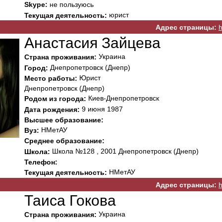
Skype:
не пользуюсь
юрист
Текущая деятельность:
Адрес страницы:
h
Анастасия Зайцева
Украина
Страна проживания:
Днепропетровск (Днепр)
Город:
Юрист
Место работы:
Днепропетровск (Днепр)
Киев-Днепропетровск
Родом из города:
9 июня 1987
Дата рождения:
Высшее образование:
НМетАУ
Вуз:
Среднее образование:
Школа №128 , 2001 Днепропетровск (Днепр)
Школа:
Телефон:
НМетАУ
Текущая деятельность:
Адрес страницы:
h
Таиса Гокова
Украина
Страна проживания: