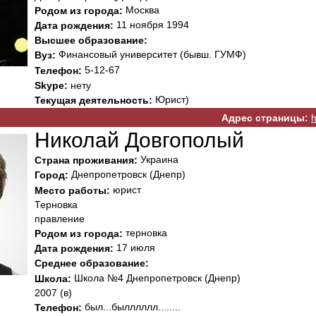
Москва
Родом из города:
11 ноября 1994
Дата рождения:
Высшее образование:
Финансовый университет (бывш. ГУМФ)
Вуз:
5-12-67
Телефон:
Skype:
нету
Юрист)
Текущая деятельность:
Адрес страницы:
h
Николай Довгополый
Украина
Страна проживания:
Днепропетровск (Днепр)
Город:
юрист
Место работы:
Терновка
правление
терновка
Родом из города:
17 июля
Дата рождения:
Среднее образование:
Школа №4 Днепропетровск (Днепр)
Школа:
2007 (в)
был...былллллл........
Телефон: