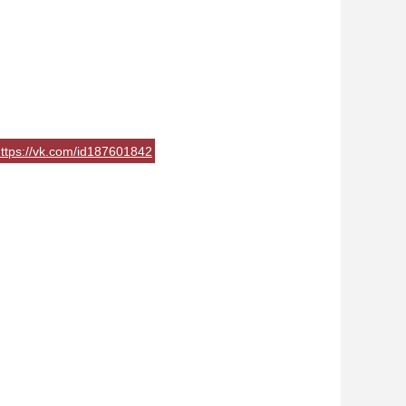
ttps://vk.com/id187601842