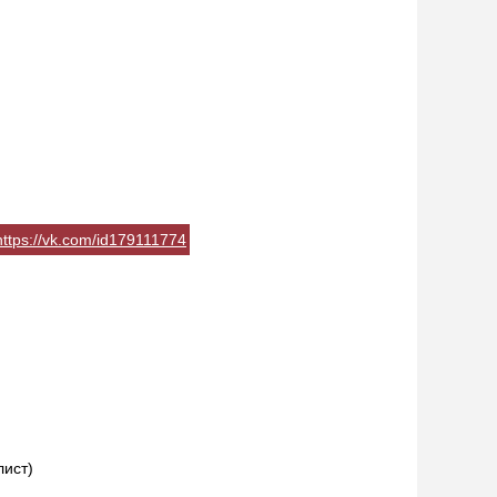
https://vk.com/id179111774
лист)