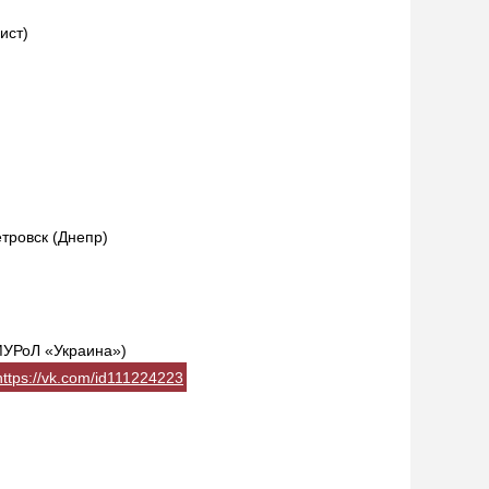
ист)
тровск (Днепр)
УРоЛ «Украина»)
https://vk.com/id111224223