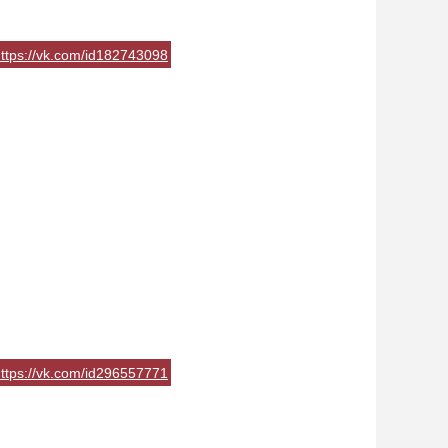
ttps://vk.com/id182743098
ttps://vk.com/id296557771