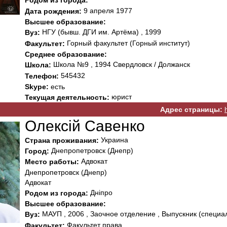
Родом из города:
9 апреля 1977
Дата рождения:
Высшее образование:
НГУ (бывш. ДГИ им. Артёма) , 1999
Вуз:
Горный факультет (Горный институт)
Факультет:
Среднее образование:
Школа №9 , 1994 Свердловск / Должанск
Школа:
545432
Телефон:
Skype:
есть
юрист
Текущая деятельность:
Адрес страницы:
Олексій Савенко
Украина
Страна проживания:
Днепропетровск (Днепр)
Город:
Адвокат
Место работы:
Днепропетровск (Днепр)
Адвокат
Дніпро
Родом из города:
Высшее образование:
МАУП , 2006 , Заочное отделение , Выпускник (специа
Вуз:
Факультет права
Факультет: