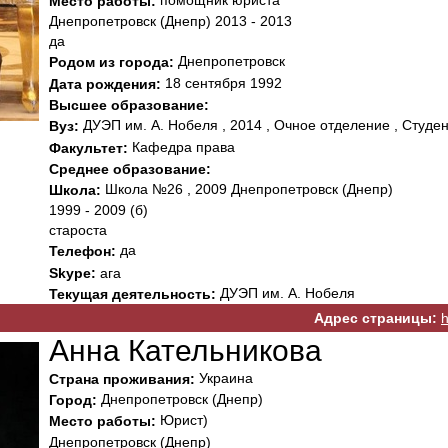
помощник юриста
Место работы:
Днепропетровск (Днепр) 2013 - 2013
да
Днепропетровск
Родом из города:
18 сентября 1992
Дата рождения:
Высшее образование:
ДУЭП им. А. Нобеля , 2014 , Очное отделение , Студен
Вуз:
Кафедра права
Факультет:
Среднее образование:
Школа №26 , 2009 Днепропетровск (Днепр)
Школа:
1999 - 2009 (б)
староста
да
Телефон:
Skype:
ага
ДУЭП им. А. Нобеля
Текущая деятельность:
Адрес страницы:
h
Анна Кательникова
Украина
Страна проживания:
Днепропетровск (Днепр)
Город:
Юрист)
Место работы:
Днепропетровск (Днепр)