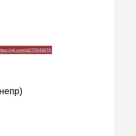
ttps://vk.com/id270545876
непр)