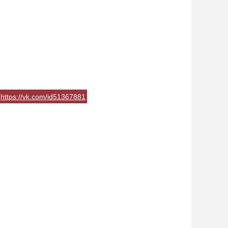
https://vk.com/id51367881