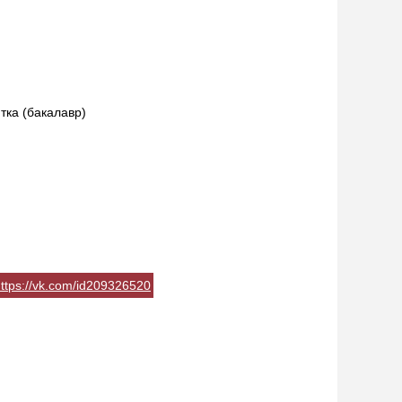
тка (бакалавр)
ttps://vk.com/id209326520