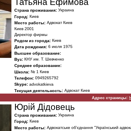
Татьяна Ефимова
Украина
Страна проживания:
Киев
Город:
Адвокат Киев
Место работы:
Киев 2001
Директор фирмы
Киев
Родом из города:
6 июля 1975
Дата рождения:
Высшее образование:
КНУ им. Т. Шевченко
Вуз:
Среднее образование:
№ 1 Киев
Школа:
0949265792
Телефон:
Skype:
advokatkieva
Адвокат Киев
Текущая деятельность:
Адрес страницы:
h
Юрій Дідовець
Украина
Страна проживания:
Киев
Город:
Адвокатське об'єднання "Український адвок
Место работы: