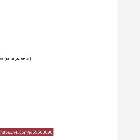
ик (специалист)
https://vk.com/id59568090