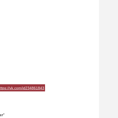
ttps://vk.com/id234861843
ат"