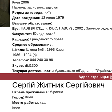
Киев 2006
Партнер засновник, адвокат
Київ
Родом из города:
12 июня 1979
Дата рождения:
Высшее образование:
НАВД (КНУВД, КНУВС, НАВСУ) , 2002 , Заочное отдел
Вуз:
Юридический
Факультет:
Гражданского права
Кафедра:
Среднее образование:
Школа №6 , 1996 Киев
Школа:
1986 - 1994 (в)
044 240 30 98
Телефон:
Skype:
did1300
Адвокатське об'єднання "Українськ
Текущая деятельность:
Адрес страницы:
h
Сергій Житник Сергійович
Украина
Страна проживания:
Киев
Город:
суд
Место работы:
Киев