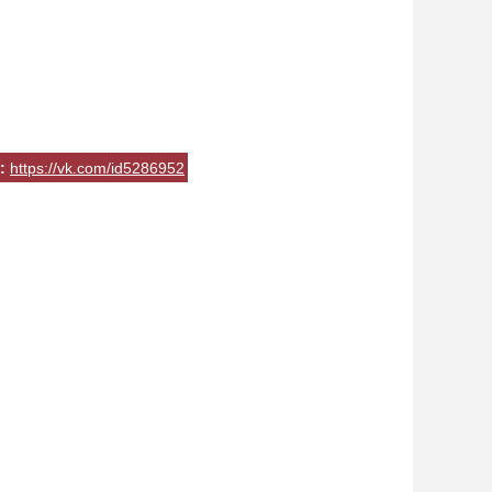
:
https://vk.com/id5286952