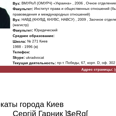
ВМУРоЛ (ОМУРЧ) «Украина» , 2006 , Очное отделение 
Вуз:
Институт права и общественных отношений (бы
Факультет:
правоведения и международных отношений)
НАВД (КНУВД, КНУВС, НАВСУ) , 2009 , Заочное отделе
Вуз:
(магистр)
Юридический
Факультет:
Среднее образование:
№ 271 Киев
Школа:
1988 - 1996 (в)
Телефон:
Skype:
ukradvocat
пр-т. Победы, 67, корп. D, оф. 302
Текущая деятельность:
Адрес страницы:
h
каты города Киев
Сергій Гарник ]$eRg[