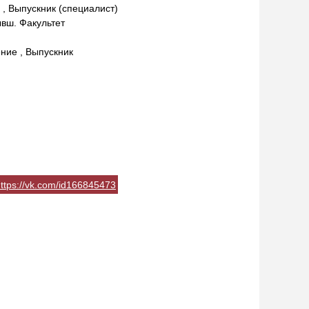
, Выпускник (специалист)
вш. Факультет
ние , Выпускник
ttps://vk.com/id166845473