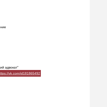
ение
ий адвокат"
ttps://vk.com/id181865492