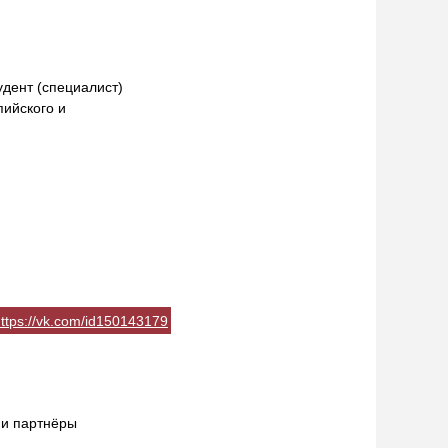
дент (специалист)
ийского и
ttps://vk.com/id150143179
 и партнёры