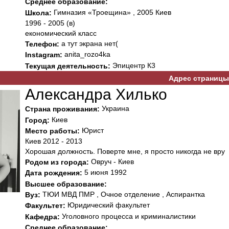
Среднее образование:
Гимназия «Троещина» , 2005 Киев
Школа:
1996 - 2005 (в)
економический класс
а тут экрана нет(
Телефон:
anita_rozo4ka
Instagram:
Эпицентр К3
Текущая деятельность:
Адрес страницы
Александра Хилько
Украина
Страна проживания:
Киев
Город:
Юрист
Место работы:
Киев 2012 - 2013
Хорошая должность. Поверте мне, я просто никогда не вру
Овруч - Киев
Родом из города:
5 июня 1992
Дата рождения:
Высшее образование:
ТЮИ МВД ПМР , Очное отделение , Аспирантка
Вуз:
Юридический факультет
Факультет:
Уголовного процесса и криминалистики
Кафедра:
Среднее образование: