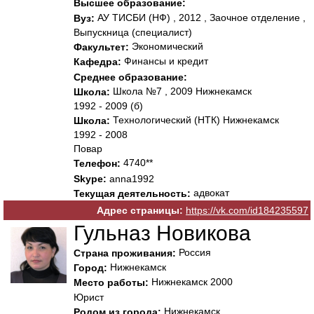
Высшее образование:
АУ ТИСБИ (НФ) , 2012 , Заочное отделение ,
Вуз:
Выпускница (специалист)
Экономический
Факультет:
Финансы и кредит
Кафедра:
Среднее образование:
Школа №7 , 2009 Нижнекамск
Школа:
1992 - 2009 (б)
Технологический (НТК) Нижнекамск
Школа:
1992 - 2008
Повар
4740**
Телефон:
Skype:
anna1992
адвокат
Текущая деятельность:
Адрес страницы:
https://vk.com/id184235597
Гульназ Новикова
Россия
Страна проживания:
Нижнекамск
Город:
Нижнекамск 2000
Место работы:
Юрист
Нижнекамск
Родом из города: