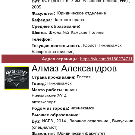
КФУ (бывш. КГУ им. Ульянова-Ленина, НФ) ,
Вуз:
2005
Юридическое отделение
Факультет:
Частного права
Кафедра:
Среднее образование:
Школа №2 Камские Поляны
Школа:
Телефон:
Юрист Нижнекамск.
Текущая деятельность:
Банкротство физ.лиц.
Адрес страницы:
https://vk.com/id180274711
Алмаз Александров
Россия
Страна проживания:
Нижнекамск
Город:
юрист
Место работы:
Нижнекамск 2014
автоэксперт
нижнекамск
Родом из города:
Высшее образование:
ИСГЗ , 2014 , Заочное отделение , Выпускник
Вуз:
(специалист)
Юридический факультет
Факультет: