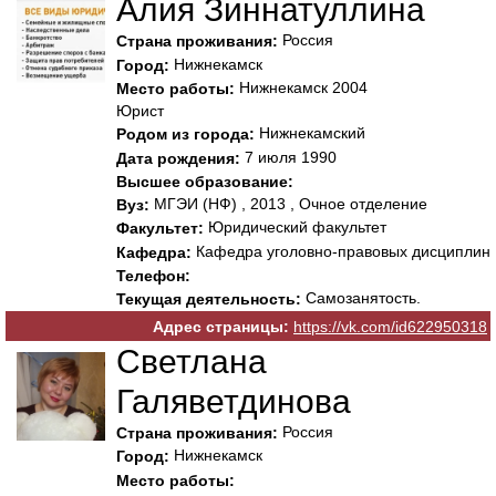
Алия Зиннатуллина
Россия
Страна проживания:
Нижнекамск
Город:
Нижнекамск 2004
Место работы:
Юрист
Нижнекамский
Родом из города:
7 июля 1990
Дата рождения:
Высшее образование:
МГЭИ (НФ) , 2013 , Очное отделение
Вуз:
Юридический факультет
Факультет:
Кафедра уголовно-правовых дисциплин
Кафедра:
Телефон:
Самозанятость.
Текущая деятельность:
Адрес страницы:
https://vk.com/id622950318
Светлана
Галяветдинова
Россия
Страна проживания:
Нижнекамск
Город:
Место работы: