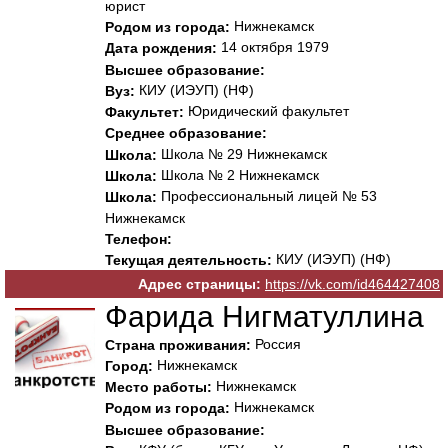
юрист
Нижнекамск
Родом из города:
14 октября 1979
Дата рождения:
Высшее образование:
КИУ (ИЭУП) (НФ)
Вуз:
Юридический факультет
Факультет:
Среднее образование:
Школа № 29 Нижнекамск
Школа:
Школа № 2 Нижнекамск
Школа:
Профессиональный лицей № 53
Школа:
Нижнекамск
Телефон:
КИУ (ИЭУП) (НФ)
Текущая деятельность:
Адрес страницы:
https://vk.com/id464427408
Фарида Нигматуллина
Россия
Страна проживания:
Нижнекамск
Город:
Нижнекамск
Место работы:
Нижнекамск
Родом из города:
Высшее образование: