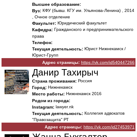
Высшее образование:
КФУ (бывш. КГУ им. Ульянова-Ленина) , 2014
Вуз:
, Очное отделение
Юридический факультет
Факультет:
Гражданского и предпринимательского
Кафедра:
права
Телефон:
Юрист Нижнекамск /
Текущая деятельность:
Юрист-Групп
Адрес страницы:
https://vk.com/id540447266
Данир Тахирыч
Россия
Страна проживания:
Нижнекамск
Город:
Нижнекамск 2016
Место работы:
Родом из города:
lawyer.nk
Instagram:
Коллегия адвокатов
Текущая деятельность:
"Правозащита" РТ
Адрес страницы:
https://vk.com/id27453971
Жанна Бухгалтер