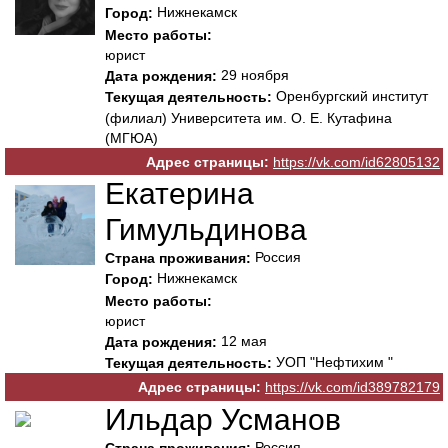
Нижнекамск
Город:
Место работы:
юрист
29 ноября
Дата рождения:
Оренбургский институт
Текущая деятельность:
(филиал) Университета им. О. Е. Кутафина
(МГЮА)
Адрес страницы:
https://vk.com/id62805132
Екатерина
Гимульдинова
Россия
Страна проживания:
Нижнекамск
Город:
Место работы:
юрист
12 мая
Дата рождения:
УОП "Нефтихим "
Текущая деятельность:
Адрес страницы:
https://vk.com/id389782179
Ильдар Усманов
Россия