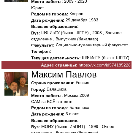
2009 - 2020
Место работы:
Юрист
Ковров
Родом из города:
29 декабря 1983
Дата рождения:
Высшее образование:
ШФ ИвГУ (бывш. ШГПУ) , 2008 , Заочное
Вуз:
отделение , Выпускник (бакалавр)
Социально-гуманитарный факультет
Факультет:
Телефон:
ШФ ИвГУ (бывш. ШГПУ)
Текущая деятельность:
Адрес страницы:
https://vk.com/id574185228
Максим Павлов
Россия
Страна проживания:
Балашиха
Город:
Москва 2009
Место работы:
САМ за ВСЁ в ответе
Балашиха
Родом из города:
3 июля
Дата рождения:
Высшее образование:
МОИУ (бывш. ИБПИТ) , 1999 , Очное
Вуз:
отделение , Выпускник (бакалавр)