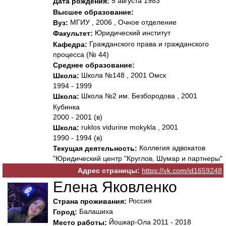
5 августа 1983
Дата рождения:
Высшее образование:
МГИУ , 2006 , Очное отделение
Вуз:
Юридический институт
Факультет:
Гражданского права и гражданского
Кафедра:
процесса (№ 44)
Среднее образование:
Школа №148 , 2001 Омск
Школа:
1994 - 1999
Школа №2 им. Безбородова , 2001
Школа:
Кубинка
2000 - 2001 (в)
ruklos vidurine mokykla , 2001
Школа:
1990 - 1994 (в)
Коллегия адвокатов
Текущая деятельность:
"Юридический центр "Круглов, Шумар и партнеры"
Адрес страницы:
https://vk.com/id1659248
Елена Яковленко
Россия
Страна проживания:
Балашиха
Город:
Йошкар-Ола 2011 - 2018
Место работы: