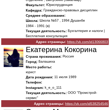
Юриспруденция
Факультет:
Гражданско-правовых дисциплин
Кафедра:
Среднее образование:
Школа №57 , 1994 Душанбе
Школа:
1984 - 1991 (в)
Бухгалтерия и налоги |
Текущая деятельность:
Бесплатная консультация
Адрес страницы:
https://vk.com/id13066803
Екатерина Кокорина
Россия
Страна проживания:
Балашиха
Город:
Место работы:
юрист
11 июля 1989
Дата рождения:
Телефон:
k_e_o_111
Instagram:
ООО "Промстрой-
Текущая деятельность:
сервис"
Адрес страницы:
https://vk.com/id538254546