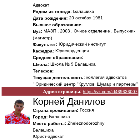
Адвокат
Балашиха
Родом из города:
20 октября 1981
Дата рождения:
Высшее образование:
МАЭП , 2003 , Очное отделение , Выпускник
Вуз:
(магистр)
Юридический институт
Факультет:
Юриспруденция
Кафедра:
Среднее образование:
Школа № 9 Балашиха
Школа:
Телефон:
коллегия адвокатов
Текущая деятельность:
"Юридический центр "Круглов, Шумар и партнеры"
Адрес страницы:
https://vk.com/id469636007
Корней Данилов
Россия
Страна проживания:
Балашиха
Город:
Zheleznodorozhny
Место работы:
Балашиха
Юрист-адвокат