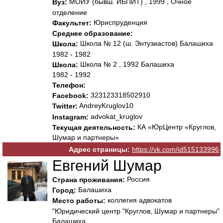
МОИУ (бывш. ИБПИТ) , 1999 , Очное
Вуз:
отделение
Юриспруденция
Факультет:
Среднее образование:
Школа № 12 (ш. Энтузиастов) Балашиха
Школа:
1982 - 1982
Школа № 2 , 1992 Балашиха
Школа:
1982 - 1992
Телефон:
323123318502910
Facebook:
AndreyKruglov10
Twitter:
advokat_kruglov
Instagram:
КА «ЮрЦентр «Круглов,
Текущая деятельность:
Шумар и партнеры»
Адрес страницы:
https://vk.com/id515133996
Евгений Шумар
Россия
Страна проживания:
Балашиха
Город:
коллегия адвокатов
Место работы:
"Юридический центр "Круглов, Шумар и партнеры"
Балашиха