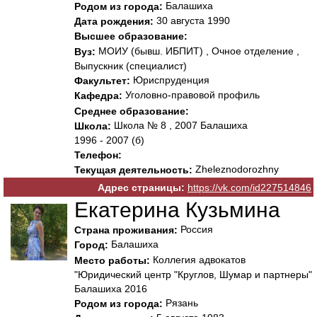
Балашиха
Родом из города:
30 августа 1990
Дата рождения:
Высшее образование:
МОИУ (бывш. ИБПИТ) , Очное отделение ,
Вуз:
Выпускник (специалист)
Юриспруденция
Факультет:
Уголовно-правовой профиль
Кафедра:
Среднее образование:
Школа № 8 , 2007 Балашиха
Школа:
1996 - 2007 (б)
Телефон:
Zheleznodorozhny
Текущая деятельность:
Адрес страницы:
https://vk.com/id227514846
Екатерина Кузьмина
Россия
Страна проживания:
Балашиха
Город:
Коллегия адвокатов
Место работы:
"Юридический центр "Круглов, Шумар и партнеры"
Балашиха 2016
Рязань
Родом из города: