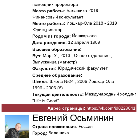
помощник проректора
Балашиха 2019
Место работы:
Финансовый консультант
Йошкар-Ола 2018 - 2019
Место работы:
Юрист,риэлтор
Йошкар-ола
Родом из города:
12 апреля 1989
Дата рождения:
Высшее образование:
МарГУ , 2013 , Очное отделение ,
Вуз:
Выпускница (магистр)
Юридический факультет
Факультет:
Среднее образование:
Школа №24 , 2006 Йошкар-Ола
Школа:
1996 - 2006 (б)
Международный холдинг
Текущая деятельность:
"Life is Good"
Адрес страницы:
https://vk.com/id8229841
Евгений Осьминин
Россия
Страна проживания:
Балашиха
Город: