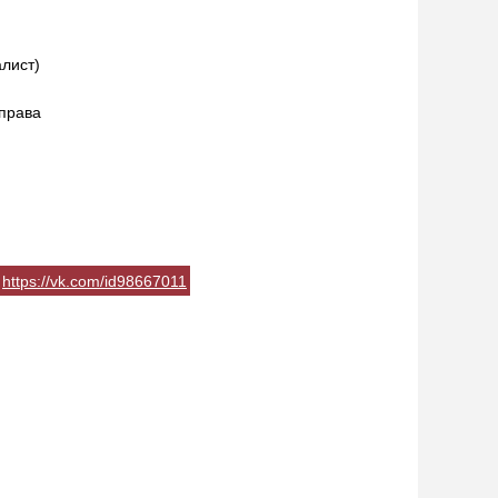
алист)
права
https://vk.com/id98667011