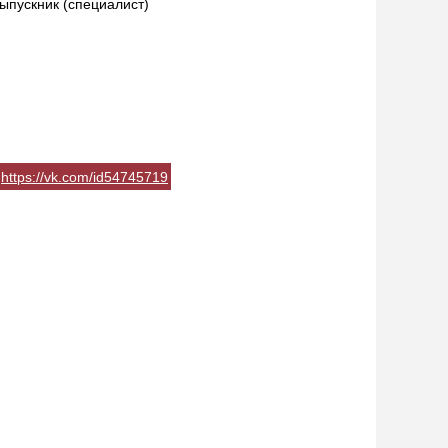
ыпускник (специалист)
https://vk.com/id54745719