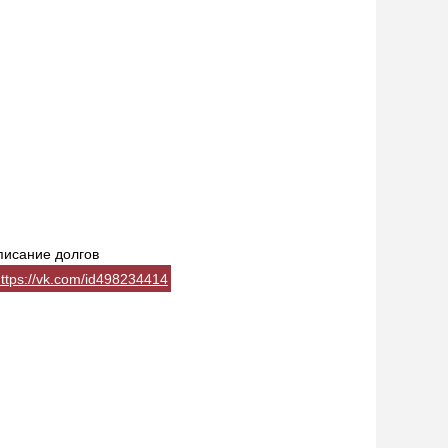
писание долгов
ttps://vk.com/id498234414