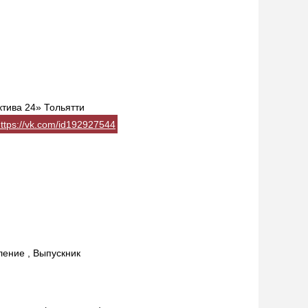
тива 24» Тольятти
ttps://vk.com/id192927544
ление , Выпускник