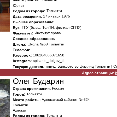
Место работы:
Юрист
Тольятти
Родом из города:
17 января 1975
Дата рождения:
Высшее образование:
ТГУ (бывш. ТолПИ, филиал СГПУ)
Вуз:
Институт права
Факультет:
Среднее образование:
Школа №69 Тольятти
Школа:
Телефон:
106264086971658
Facebook:
spisanie_dolgov_tlt
Instagram:
Банкротство физ лиц Тольятти | С
Текущая деятельность:
Адрес страницы:
h
Олег Бударин
Россия
Страна проживания:
Тольятти
Город:
Адвокатский кабинет № 624
Место работы:
Тольятти
Адвокат
Тольятти
Родом из города: