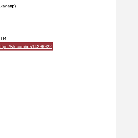
акалавр)
ТТИ
ttps://vk.com/id514296922