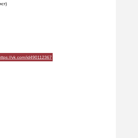
ист)
https://vk.com/id490112367