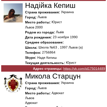
Надійка Кепиш
Украина
Страна проживания:
Львов
Город:
Юрист
Место работы:
Львов 2000
Львів
Родом из города:
23 ноября 1990
Дата рождения:
Среднее образование:
Школа №63 , 1997 Львов (а)
Школа:
2756864
Телефон:
Skype:
Надя Кепиш
Юрист
Текущая деятельность:
Адрес страницы:
https://vk.com/id175014489
Микола Старцун
Украина
Страна проживания:
Львов
Город:
Адвокат
Место работы:
Львов
Адвокат