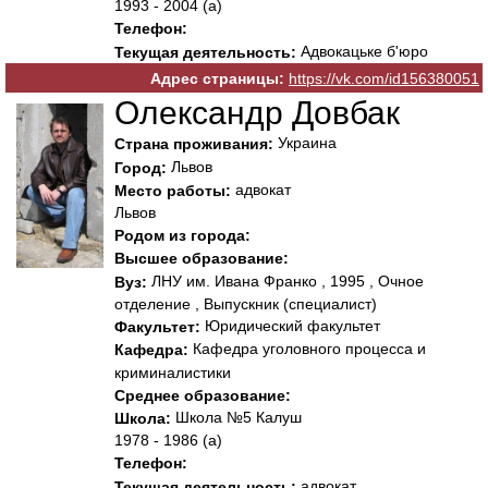
1993 - 2004 (а)
Телефон:
Адвокацьке б'юро
Текущая деятельность:
Адрес страницы:
https://vk.com/id156380051
Олександр Довбак
Украина
Страна проживания:
Львов
Город:
адвокат
Место работы:
Львов
Родом из города:
Высшее образование:
ЛНУ им. Ивана Франко , 1995 , Очное
Вуз:
отделение , Выпускник (специалист)
Юридический факультет
Факультет:
Кафедра уголовного процесса и
Кафедра:
криминалистики
Среднее образование:
Школа №5 Калуш
Школа:
1978 - 1986 (а)
Телефон:
адвокат
Текущая деятельность: