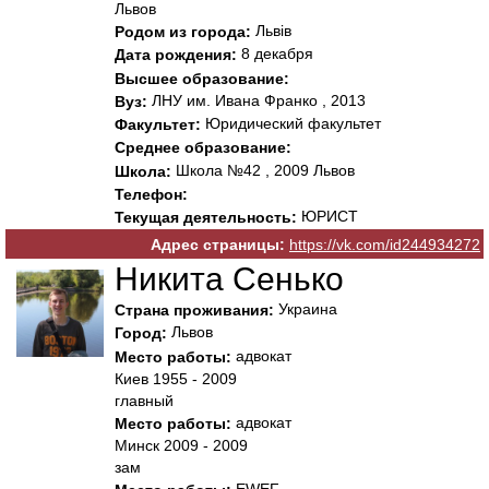
Львов
Львів
Родом из города:
8 декабря
Дата рождения:
Высшее образование:
ЛНУ им. Ивана Франко , 2013
Вуз:
Юридический факультет
Факультет:
Среднее образование:
Школа №42 , 2009 Львов
Школа:
Телефон:
ЮРИСТ
Текущая деятельность:
Адрес страницы:
https://vk.com/id244934272
Никита Сенько
Украина
Страна проживания:
Львов
Город:
адвокат
Место работы:
Киев 1955 - 2009
главный
адвокат
Место работы:
Минск 2009 - 2009
зам