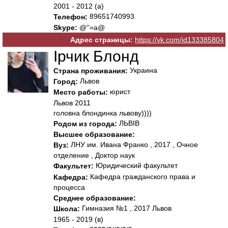
2001 - 2012 (а)
89651740993
Телефон:
Skype:
@''=а@
Адрес страницы:
https://vk.com/id133385804
Ірчик Блонд
Украина
Страна проживания:
Львов
Город:
юрист
Место работы:
Львов 2011
головна блондинка львову))))
ЛЬВІВ
Родом из города:
Высшее образование:
ЛНУ им. Ивана Франко , 2017 , Очное
Вуз:
отделение , Доктор наук
Юридический факультет
Факультет:
Кафедра гражданского права и
Кафедра:
процесса
Среднее образование:
Гимназия №1 , 2017 Львов
Школа:
1965 - 2019 (в)