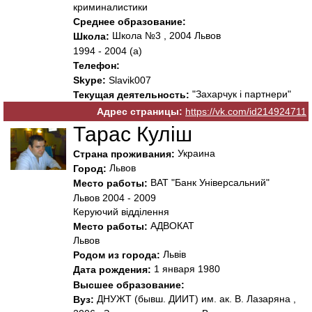
криминалистики
Среднее образование:
Школа №3 , 2004 Львов
Школа:
1994 - 2004 (а)
Телефон:
Skype:
Slavik007
"Захарчук і партнери"
Текущая деятельность:
Адрес страницы:
https://vk.com/id214924711
Тарас Куліш
Украина
Страна проживания:
Львов
Город:
ВАТ "Банк Універсальний"
Место работы:
Львов 2004 - 2009
Керуючий відділення
АДВОКАТ
Место работы:
Львов
Львів
Родом из города:
1 января 1980
Дата рождения:
Высшее образование:
ДНУЖТ (бывш. ДИИТ) им. ак. В. Лазаряна ,
Вуз: