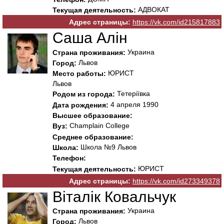
АДВОКАТ
Текущая деятельность:
Адрес страницы:
https://vk.com/id215817883
Саша Алін
Украина
Страна проживания:
Львов
Город:
ЮРИСТ
Место работы:
Львов
Тетеріївка
Родом из города:
4 апреля 1990
Дата рождения:
Высшее образование:
Champlain College
Вуз:
Среднее образование:
Школа №9 Львов
Школа:
Телефон:
ЮРИСТ
Текущая деятельность:
Адрес страницы:
https://vk.com/id273349378
Віталік Ковальчук
Украина
Страна проживания:
Львов
Город: