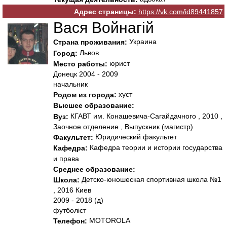
Адрес страницы:
https://vk.com/id89441857
Вася Войнагій
Украина
Страна проживания:
Львов
Город:
юрист
Место работы:
Донецк 2004 - 2009
начальник
хуст
Родом из города:
Высшее образование:
КГАВТ им. Конашевича-Сагайдачного , 2010 ,
Вуз:
Заочное отделение , Выпускник (магистр)
Юридический факультет
Факультет:
Кафедра теории и истории государства
Кафедра:
и права
Среднее образование:
Детско-юношеская спортивная школа №1
Школа:
, 2016 Киев
2009 - 2018 (д)
футболіст
MOTOROLA
Телефон: