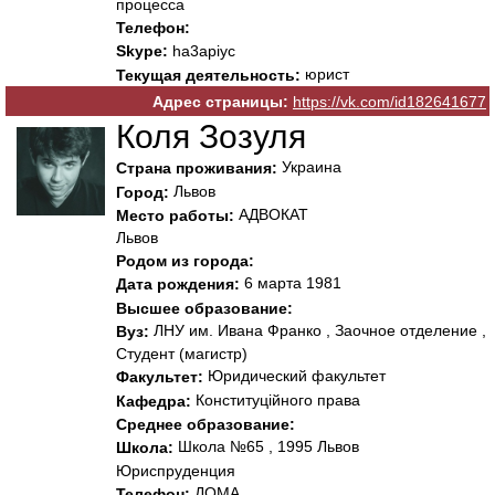
процесса
Телефон:
Skype:
ha3apiyc
юрист
Текущая деятельность:
Адрес страницы:
https://vk.com/id182641677
Коля Зозуля
Украина
Страна проживания:
Львов
Город:
АДВОКАТ
Место работы:
Львов
Родом из города:
6 марта 1981
Дата рождения:
Высшее образование:
ЛНУ им. Ивана Франко , Заочное отделение ,
Вуз:
Студент (магистр)
Юридический факультет
Факультет:
Конституційного права
Кафедра:
Среднее образование:
Школа №65 , 1995 Львов
Школа:
Юриспруденция
ДОМА
Телефон: