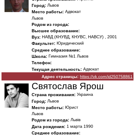
Львов
Город:
Адвокат
Место работы:
Львов
Родом из города:
Высшее образование:
НАВД (КНУВД, КНУВС, НАВСУ) , 2001
Вуз:
Юридический
Факультет:
Среднее образование:
Гимназия №1 Львов
Школа:
Телефон:
Адвокат
Текущая деятельность:
Адрес страницы:
https://vk.com/id250758861
Святослав Ярош
Украина
Страна проживания:
Львов
Город:
Юрист
Место работы:
Львов
Львів
Родом из города:
1 марта 1990
Дата рождения:
Среднее образование: