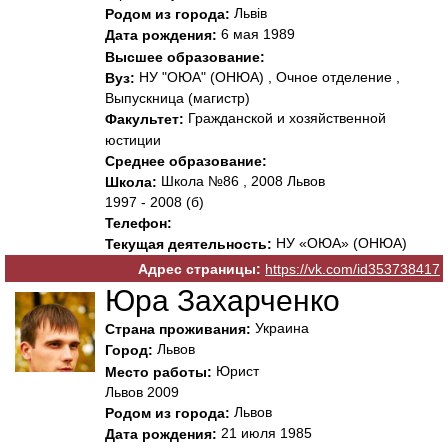
Львів
Родом из города:
6 мая 1989
Дата рождения:
Высшее образование:
НУ "ОЮА" (ОНЮА) , Очное отделение ,
Вуз:
Выпускница (магистр)
Гражданской и хозяйственной
Факультет:
юстиции
Среднее образование:
Школа №86 , 2008 Львов
Школа:
1997 - 2008 (б)
Телефон:
НУ «ОЮА» (ОНЮА)
Текущая деятельность:
Адрес страницы:
https://vk.com/id353738417
Юра Захарченко
Украина
Страна проживания:
Львов
Город:
Юрист
Место работы:
Львов 2009
Львов
Родом из города:
21 июля 1985
Дата рождения: