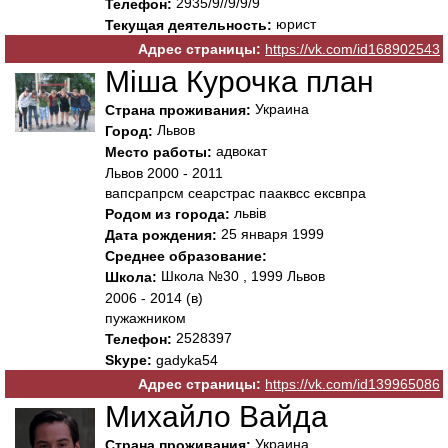
2935/9//9/9/9
Телефон:
юрист
Текущая деятельность:
Адрес страницы:
https://vk.com/id168902543
Міша Курочка план
Украина
Страна проживания:
Львов
Город:
адвокат
Место работы:
Львов 2000 - 2011
вапсрапрсм сеарстрас пааквсс ексвпра
львів
Родом из города:
25 января 1999
Дата рождения:
Среднее образование:
Школа №30 , 1999 Львов
Школа:
2006 - 2014 (в)
пужажником
2528397
Телефон:
Skype:
gadyka54
Адрес страницы:
https://vk.com/id139965086
Михайло Вайда
Украина
Страна проживания: