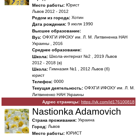
Юрист
Место работы:
Львов 2012 - 2012
Хотин
Родом из города:
9 июля 1990
Дата рождения:
Высшее образование:
ОФХГИ ИФОХУ им. Л. М. Литвиненка НАН
Вуз:
Украины , 2016
Среднее образование:
Школа-интернат №2 , 2019 Львов
Школа:
2012 - 2018 (в)
Гимназия №1 , 2012 Львов (б)
Школа:
юрист
0000
Телефон:
ОФХГИ ИФОХУ им. Л. М.
Текущая деятельность:
Литвиненко НАН Украины
Адрес страницы:
https://vk.com/id176100818
Nastionka Adamovich
Украина
Страна проживания:
Львов
Город:
ЮРИСТ
Место работы: