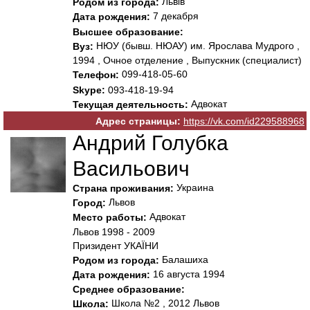
Львів
Родом из города:
7 декабря
Дата рождения:
Высшее образование:
НЮУ (бывш. НЮАУ) им. Ярослава Мудрого ,
Вуз:
1994 , Очное отделение , Выпускник (специалист)
099-418-05-60
Телефон:
Skype:
093-418-19-94
Адвокат
Текущая деятельность:
Адрес страницы:
https://vk.com/id229588968
Андрий Голубка
Васильович
Украина
Страна проживания:
Львов
Город:
Адвокат
Место работы:
Львов 1998 - 2009
Призидент УКАЇНИ
Балашиха
Родом из города:
16 августа 1994
Дата рождения:
Среднее образование:
Школа №2 , 2012 Львов
Школа: