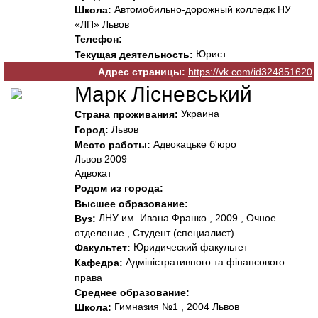
Автомобильно-дорожный колледж НУ
Школа:
«ЛП» Львов
Телефон:
Юрист
Текущая деятельность:
Адрес страницы:
https://vk.com/id324851620
Марк Лісневський
Украина
Страна проживания:
Львов
Город:
Адвокацьке б'юро
Место работы:
Львов 2009
Адвокат
Родом из города:
Высшее образование:
ЛНУ им. Ивана Франко , 2009 , Очное
Вуз:
отделение , Студент (специалист)
Юридический факультет
Факультет:
Адміністративного та фінансового
Кафедра:
права
Среднее образование:
Гимназия №1 , 2004 Львов
Школа: