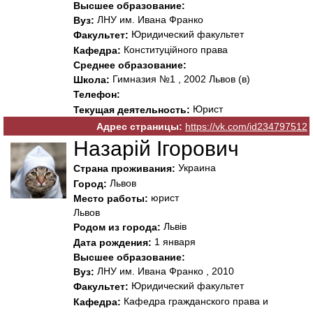
Высшее образование:
ЛНУ им. Ивана Франко
Вуз:
Юридический факультет
Факультет:
Конституційного права
Кафедра:
Среднее образование:
Гимназия №1 , 2002 Львов (в)
Школа:
Телефон:
Юрист
Текущая деятельность:
Адрес страницы:
https://vk.com/id234797512
Назарій Ігорович
Украина
Страна проживания:
Львов
Город:
юрист
Место работы:
Львов
Львів
Родом из города:
1 января
Дата рождения:
Высшее образование:
ЛНУ им. Ивана Франко , 2010
Вуз:
Юридический факультет
Факультет:
Кафедра гражданского права и
Кафедра: