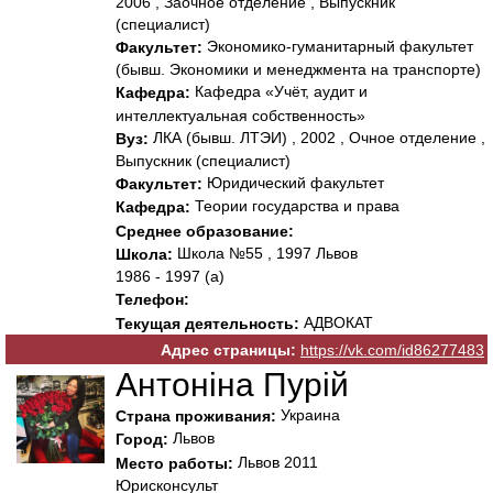
2006 , Заочное отделение , Выпускник
(специалист)
Экономико-гуманитарный факультет
Факультет:
(бывш. Экономики и менеджмента на транспорте)
Кафедра «Учёт, аудит и
Кафедра:
интеллектуальная собственность»
ЛКА (бывш. ЛТЭИ) , 2002 , Очное отделение ,
Вуз:
Выпускник (специалист)
Юридический факультет
Факультет:
Теории государства и права
Кафедра:
Среднее образование:
Школа №55 , 1997 Львов
Школа:
1986 - 1997 (а)
Телефон:
АДВОКАТ
Текущая деятельность:
Адрес страницы:
https://vk.com/id86277483
Антоніна Пурій
Украина
Страна проживания:
Львов
Город:
Львов 2011
Место работы:
Юрисконсульт