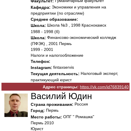
Гуманитарный факультет
Факультет:
Экономики и управления на
Кафедра:
предприятии (по отраслям)
Среднее образование:
Школа №3 , 1998 Краснокамск
Школа:
1988 - 1998 (б)
Финансово-экономический колледж
Школа:
(ПФЭК) , 2001 Пермь
1999 - 2001
Налоги и налогообложение
Телефон:
fintaxservis
Instagram:
Налоговый эксперт,
Текущая деятельность:
практикующий юрист
Адрес страницы:
https://vk.com/id76839140
Василий Юдин
Россия
Страна проживания:
Пермь
Город:
ОПГ " Ромашка"
Место работы:
Пермь 2010
Юрист