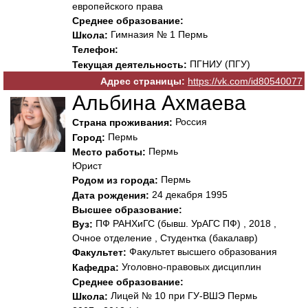
европейского права
Среднее образование:
Гимназия № 1 Пермь
Школа:
Телефон:
ПГНИУ (ПГУ)
Текущая деятельность:
Адрес страницы:
https://vk.com/id80540077
Альбина Ахмаева
Россия
Страна проживания:
Пермь
Город:
Пермь
Место работы:
Юрист
Пермь
Родом из города:
24 декабря 1995
Дата рождения:
Высшее образование:
ПФ РАНХиГС (бывш. УрАГС ПФ) , 2018 ,
Вуз:
Очное отделение , Студентка (бакалавр)
Факультет высшего образования
Факультет:
Уголовно-правовых дисциплин
Кафедра:
Среднее образование:
Лицей № 10 при ГУ-ВШЭ Пермь
Школа: