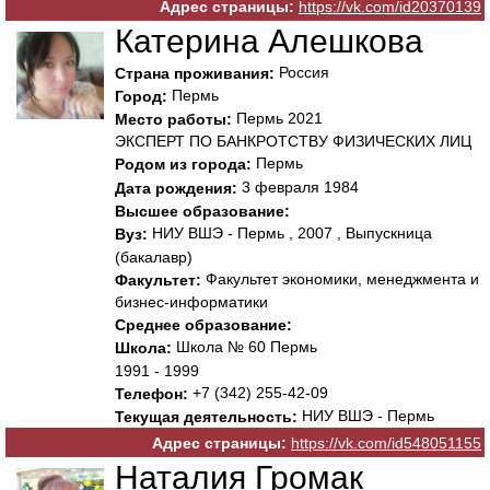
Адрес страницы:
https://vk.com/id20370139
Катерина Алешкова
Россия
Страна проживания:
Пермь
Город:
Пермь 2021
Место работы:
ЭКСПЕРТ ПО БАНКРОТСТВУ ФИЗИЧЕСКИХ ЛИЦ
Пермь
Родом из города:
3 февраля 1984
Дата рождения:
Высшее образование:
НИУ ВШЭ - Пермь , 2007 , Выпускница
Вуз:
(бакалавр)
Факультет экономики, менеджмента и
Факультет:
бизнес-информатики
Среднее образование:
Школа № 60 Пермь
Школа:
1991 - 1999
+7 (342) 255-42-09
Телефон:
НИУ ВШЭ - Пермь
Текущая деятельность:
Адрес страницы:
https://vk.com/id548051155
Наталия Громак