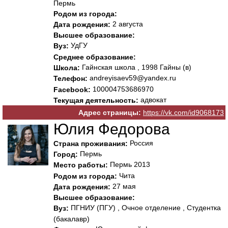
Пермь
Родом из города:
2 августа
Дата рождения:
Высшее образование:
УдГУ
Вуз:
Среднее образование:
Гайнская школа , 1998 Гайны (в)
Школа:
andreyisaev59@yandex.ru
Телефон:
100004753686970
Facebook:
адвокат
Текущая деятельность:
Адрес страницы:
https://vk.com/id9068173
Юлия Федорова
Россия
Страна проживания:
Пермь
Город:
Пермь 2013
Место работы:
Чита
Родом из города:
27 мая
Дата рождения:
Высшее образование:
ПГНИУ (ПГУ) , Очное отделение , Студентка
Вуз:
(бакалавр)