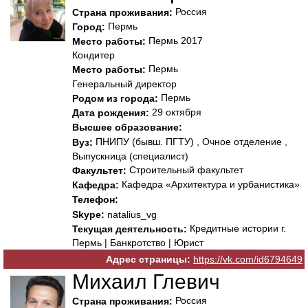
Россия
Страна проживания:
Пермь
Город:
Пермь 2017
Место работы:
Кондитер
Пермь
Место работы:
Генеральный директор
Пермь
Родом из города:
29 октября
Дата рождения:
Высшее образование:
ПНИПУ (бывш. ПГТУ) , Очное отделение ,
Вуз:
Выпускница (специалист)
Строительный факультет
Факультет:
Кафедра «Архитектура и урбанистика»
Кафедра:
Телефон:
Skype:
natalius_vg
Кредитные истории г.
Текущая деятельность:
Пермь | Банкротство | Юрист
Адрес страницы:
https://vk.com/id6794649
Михаил Глевич
Россия
Страна проживания: