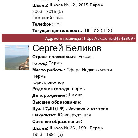
Школа № 12 , 2015 Пермь
Школа:
2003 - 2015 (б)
немецкий язык
нет
Телефон:
ПГНИУ (ПГУ)
Текущая деятельность:
Адрес страницы:
https://vk.com/id47429897
Сергей Беликов
Россия
Страна проживания:
Пермь
Город:
Сфера Недвижимости
Место работы:
Пермь
Юрист, риелтор
пермь
Родом из города:
1 июня
Дата рождения:
Высшее образование:
РУДН (ПФ) , Заочное отделение
Вуз:
Юриспруденция
Факультет:
Среднее образование:
Школа № 26 , 1991 Пермь
Школа:
1983 - 1991 (а)