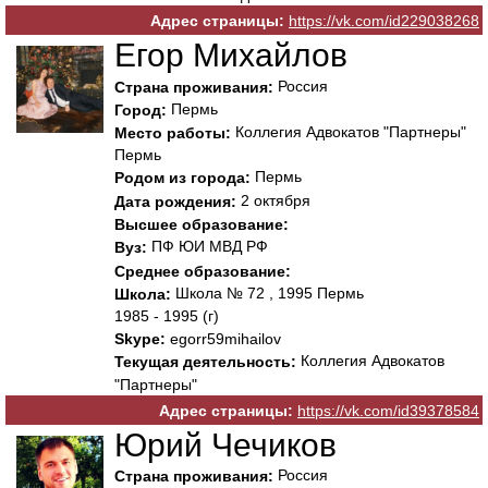
Адрес страницы:
https://vk.com/id229038268
Егор Михайлов
Россия
Страна проживания:
Пермь
Город:
Коллегия Адвокатов "Партнеры"
Место работы:
Пермь
Пермь
Родом из города:
2 октября
Дата рождения:
Высшее образование:
ПФ ЮИ МВД РФ
Вуз:
Среднее образование:
Школа № 72 , 1995 Пермь
Школа:
1985 - 1995 (г)
Skype:
egorr59mihailov
Коллегия Адвокатов
Текущая деятельность:
"Партнеры"
Адрес страницы:
https://vk.com/id39378584
Юрий Чечиков
Россия
Страна проживания: