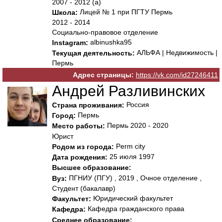
2007 - 2012 (а)
Лицей № 1 при ПГТУ Пермь
Школа:
2012 - 2014
Социально-правовое отделение
albinushka95
Instagram:
АЛЬФА | Недвижимость |
Текущая деятельность:
Пермь
Адрес страницы:
https://vk.com/id27246411
Андрей Разливинских
Россия
Страна проживания:
Пермь
Город:
Пермь 2020 - 2020
Место работы:
Юрист
Perm city
Родом из города:
25 июля 1997
Дата рождения:
Высшее образование:
ПГНИУ (ПГУ) , 2019 , Очное отделение ,
Вуз:
Студент (бакалавр)
Юридический факультет
Факультет:
Кафедра гражданского права
Кафедра:
Среднее образование: