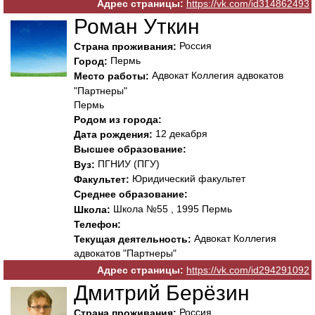
Адрес страницы:
https://vk.com/id314862493
Роман Уткин
Россия
Страна проживания:
Пермь
Город:
Адвокат Коллегия адвокатов
Место работы:
"Партнеры"
Пермь
Родом из города:
12 декабря
Дата рождения:
Высшее образование:
ПГНИУ (ПГУ)
Вуз:
Юридический факультет
Факультет:
Среднее образование:
Школа №55 , 1995 Пермь
Школа:
Телефон:
Адвокат Коллегия
Текущая деятельность:
адвокатов "Партнеры"
Адрес страницы:
https://vk.com/id294291092
Дмитрий Берёзин
Россия
Страна проживания: