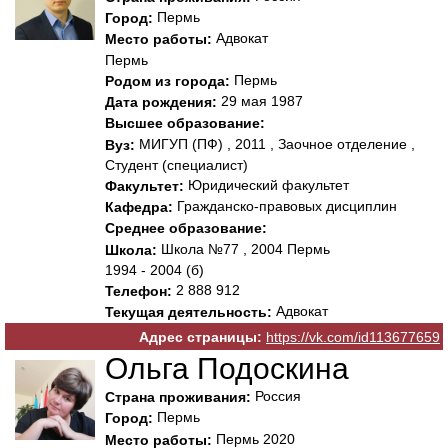
Пермь
Город:
Адвокат
Место работы:
Пермь
Пермь
Родом из города:
29 мая 1987
Дата рождения:
Высшее образование:
МИГУП (ПФ) , 2011 , Заочное отделение ,
Вуз:
Студент (специалист)
Юридический факультет
Факультет:
Гражданско-правовых дисциплин
Кафедра:
Среднее образование:
Школа №77 , 2004 Пермь
Школа:
1994 - 2004 (б)
2 888 912
Телефон:
Адвокат
Текущая деятельность:
Адрес страницы:
https://vk.com/id113677659
Ольга Подоскина
Россия
Страна проживания:
Пермь
Город:
Пермь 2020
Место работы: