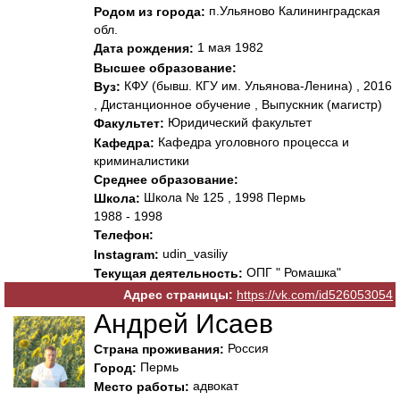
п.Ульяново Калининградская
Родом из города:
обл.
1 мая 1982
Дата рождения:
Высшее образование:
КФУ (бывш. КГУ им. Ульянова-Ленина) , 2016
Вуз:
, Дистанционное обучение , Выпускник (магистр)
Юридический факультет
Факультет:
Кафедра уголовного процесса и
Кафедра:
криминалистики
Среднее образование:
Школа № 125 , 1998 Пермь
Школа:
1988 - 1998
Телефон:
udin_vasiliy
Instagram:
ОПГ " Ромашка"
Текущая деятельность:
Адрес страницы:
https://vk.com/id526053054
Андрей Исаев
Россия
Страна проживания:
Пермь
Город:
адвокат
Место работы: