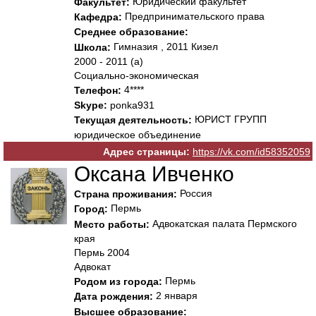
Юридический факультет
Факультет:
Предпринимательского права
Кафедра:
Среднее образование:
Гимназия , 2011 Кизел
Школа:
2000 - 2011 (а)
Социально-экономическая
4****
Телефон:
Skype:
ponka931
ЮРИСТ ГРУПП
Текущая деятельность:
юридическое объединение
Адрес страницы:
https://vk.com/id58352059
Оксана Ивченко
Россия
Страна проживания:
Пермь
Город:
Адвокатская палата Пермского
Место работы:
края
Пермь 2004
Адвокат
Пермь
Родом из города:
2 января
Дата рождения:
Высшее образование: