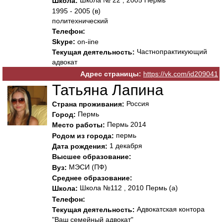
Школа № 22 , 2005 Пермь
Школа:
1995 - 2005 (в)
политехнический
Телефон:
Skype:
on-iine
Частнопрактикующий
Текущая деятельность:
адвокат
Адрес страницы:
https://vk.com/id209041
Татьяна Лапина
Россия
Страна проживания:
Пермь
Город:
Пермь 2014
Место работы:
пермь
Родом из города:
1 декабря
Дата рождения:
Высшее образование:
МЭСИ (ПФ)
Вуз:
Среднее образование:
Школа №112 , 2010 Пермь (а)
Школа:
Телефон:
Адвокатская контора
Текущая деятельность:
"Ваш семейный адвокат"