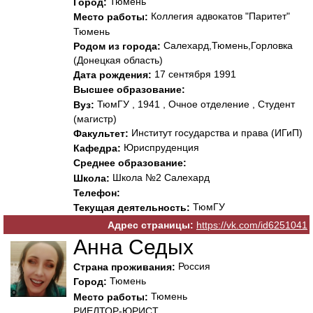
Тюмень
Город:
Коллегия адвокатов "Паритет"
Место работы:
Тюмень
Салехард,Тюмень,Горловка
Родом из города:
(Донецкая область)
17 сентября 1991
Дата рождения:
Высшее образование:
ТюмГУ , 1941 , Очное отделение , Студент
Вуз:
(магистр)
Институт государства и права (ИГиП)
Факультет:
Юриспруденция
Кафедра:
Среднее образование:
Школа №2 Салехард
Школа:
Телефон:
ТюмГУ
Текущая деятельность:
Адрес страницы:
https://vk.com/id6251041
Анна Седых
Россия
Страна проживания:
Тюмень
Город:
Тюмень
Место работы:
РИЕЛТОР-ЮРИСТ