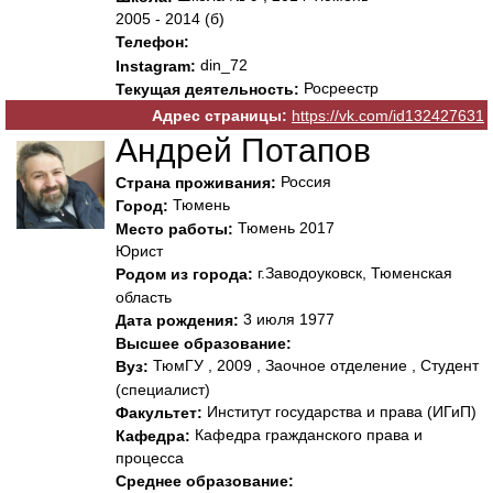
2005 - 2014 (б)
Телефон:
din_72
Instagram:
Росреестр
Текущая деятельность:
Адрес страницы:
https://vk.com/id132427631
Андрей Потапов
Россия
Страна проживания:
Тюмень
Город:
Тюмень 2017
Место работы:
Юрист
г.Заводоуковск, Тюменская
Родом из города:
область
3 июля 1977
Дата рождения:
Высшее образование:
ТюмГУ , 2009 , Заочное отделение , Студент
Вуз:
(специалист)
Институт государства и права (ИГиП)
Факультет:
Кафедра гражданского права и
Кафедра:
процесса
Среднее образование: