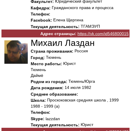
Юридический факультет
Факультет:
Гражданского права и процесса
Кафедра:
Телефон:
Елена Щергина
Facebook:
ТГАМЭУП
Текущая деятельность:
Адрес страницы:
https://vk.com/id546800015
Михаил Лаздан
Россия
Страна проживания:
Тюмень
Город:
Юрист
Место работы:
Тюмень
Даймё
Тюмень/Юрга
Родом из города:
14 июля 1982
Дата рождения:
Среднее образование:
Проскоковская средняя школа , 1999
Школа:
1988 - 1999 (а)
Телефон:
Skype:
lazzdan
Юрист
Текущая деятельность: