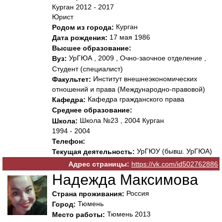
Курган 2012 - 2017
Юрист
Курган
Родом из города:
17 мая 1986
Дата рождения:
Высшее образование:
УрГЮА , 2009 , Очно-заочное отделение ,
Вуз:
Студент (специалист)
Институт внешнеэкономических
Факультет:
отношений и права (Международно-правовой)
Кафедра гражданского права
Кафедра:
Среднее образование:
Школа №23 , 2004 Курган
Школа:
1994 - 2004
Телефон:
УрГЮУ (бывш. УрГЮА)
Текущая деятельность:
Адрес страницы:
https://vk.com/id502762886
Надежда Максимова
Россия
Страна проживания:
Тюмень
Город:
Тюмень 2013
Место работы: