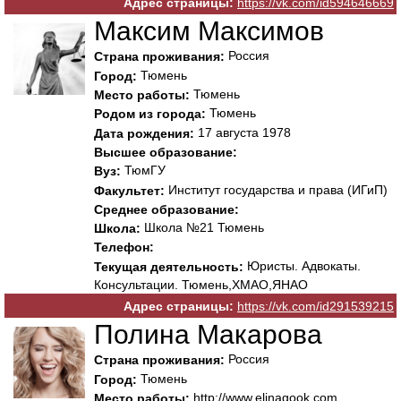
Адрес страницы:
https://vk.com/id594646669
Максим Максимов
Россия
Страна проживания:
Тюмень
Город:
Тюмень
Место работы:
Тюмень
Родом из города:
17 августа 1978
Дата рождения:
Высшее образование:
ТюмГУ
Вуз:
Институт государства и права (ИГиП)
Факультет:
Среднее образование:
Школа №21 Тюмень
Школа:
Телефон:
Юристы. Адвокаты.
Текущая деятельность:
Консультации. Тюмень,ХМАО,ЯНАО
Адрес страницы:
https://vk.com/id291539215
Полина Макарова
Россия
Страна проживания:
Тюмень
Город:
http://www.elinagook.com
Место работы: