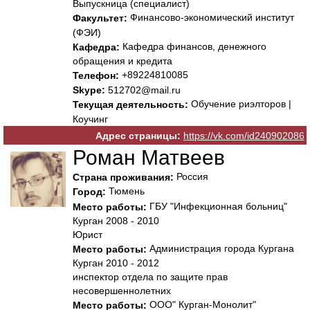
Выпускница (специалист)
Финансово-экономический институт
Факультет:
(ФЭИ)
Кафедра финансов, денежного
Кафедра:
обращения и кредита
+89224810085
Телефон:
Skype:
512702@mail.ru
Обучение риэлторов |
Текущая деятельность:
Коучинг
Адрес страницы:
https://vk.com/id240902086
Роман Матвеев
Россия
Страна проживания:
Тюмень
Город:
ГБУ "Инфекционная больниц"
Место работы:
Курган 2008 - 2010
Юрист
Администрация города Кургана
Место работы:
Курган 2010 - 2012
инспектор отдела по защите прав
несовершеннолетних
ООО" Курган-Монолит"
Место работы: