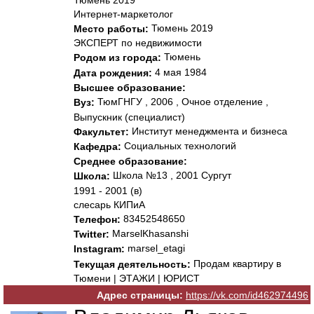
Тюмень 2019
Интернет-маркетолог
Тюмень 2019
Место работы:
ЭКСПЕРТ по недвижимости
Тюмень
Родом из города:
4 мая 1984
Дата рождения:
Высшее образование:
ТюмГНГУ , 2006 , Очное отделение ,
Вуз:
Выпускник (специалист)
Институт менеджмента и бизнеса
Факультет:
Социальных технологий
Кафедра:
Среднее образование:
Школа №13 , 2001 Сургут
Школа:
1991 - 2001 (в)
слесарь КИПиА
83452548650
Телефон:
MarselKhasanshi
Twitter:
marsel_etagi
Instagram:
Продам квартиру в
Текущая деятельность:
Тюмени | ЭТАЖИ | ЮРИСТ
Адрес страницы:
https://vk.com/id462974496