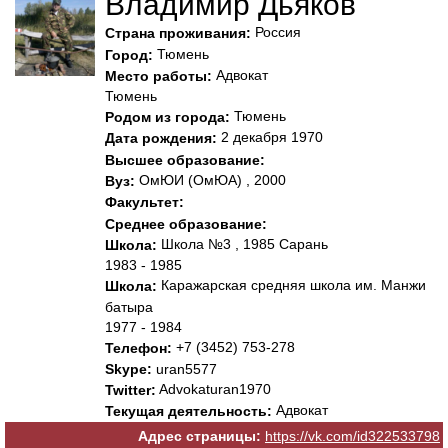
Владимир Дьяков
Россия
Страна проживания:
Тюмень
Город:
Адвокат
Место работы:
Тюмень
Тюмень
Родом из города:
2 декабря 1970
Дата рождения:
Высшее образование:
ОмЮИ (ОмЮА) , 2000
Вуз:
Факультет:
Среднее образование:
Школа №3 , 1985 Сарань
Школа:
1983 - 1985
Каражарская средняя школа им. Манжи
Школа:
батыра
1977 - 1984
+7 (3452) 753-278
Телефон:
Skype:
uran5577
Advokaturan1970
Twitter:
Адвокат
Текущая деятельность:
Адрес страницы:
https://vk.com/id322533798