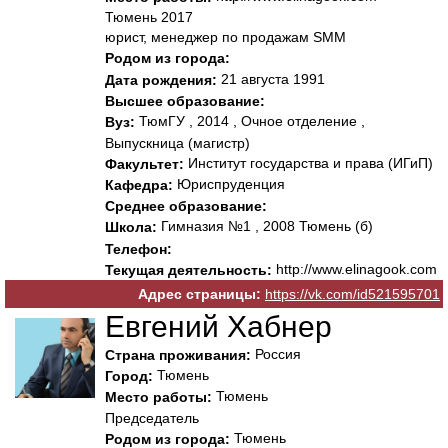
Тюмень 2017
юрист, менеджер по продажам SMM
Родом из города:
21 августа 1991
Дата рождения:
Высшее образование:
ТюмГУ , 2014 , Очное отделение ,
Вуз:
Выпускница (магистр)
Институт государства и права (ИГиП)
Факультет:
Юриспруденция
Кафедра:
Среднее образование:
Гимназия №1 , 2008 Тюмень (б)
Школа:
Телефон:
http://www.elinagook.com
Текущая деятельность:
Адрес страницы:
https://vk.com/id521595701
Евгений Хабнер
Россия
Страна проживания:
Тюмень
Город:
Тюмень
Место работы:
Председатель
Тюмень
Родом из города: