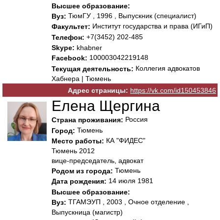
Высшее образование:
ТюмГУ , 1996 , Выпускник (специалист)
Вуз:
Институт государства и права (ИГиП)
Факультет:
+7(3452) 202-485
Телефон:
Skype:
khabner
100003042219148
Facebook:
Коллегия адвокатов
Текущая деятельность:
Хабнера | Тюмень
Адрес страницы:
https://vk.com/id150453846
Елена Щергина
Россия
Страна проживания:
Тюмень
Город:
КА "ФИДЕС"
Место работы:
Тюмень 2012
вице-председатель, адвокат
Тюмень
Родом из города:
14 июля 1981
Дата рождения:
Высшее образование:
ТГАМЭУП , 2003 , Очное отделение ,
Вуз:
Выпускница (магистр)