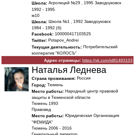
Агролицей №29 , 1995 Заводоуковск
Школа:
1992 - 1995
м10
Школа №1 , 1992 Заводоуковск
Школа:
1984 - 1992 (б)
100000417103525
Facebook:
Potapov_Andrei
Twitter:
Потребительский
Текущая деятельность:
кооператив "КОЛОСЪ"
Адрес страницы:
https://vk.com/id81483103
Наталья Леднева
Россия
Страна проживания:
Тюмень
Город:
Народный центр правовой
Место работы:
защиты в Тюменской области
Тюмень 1993
Правовед
Юридическая Организация
Место работы:
"ФЕМИДА"
Тюмень 2006 - 2016
Генеральный директор