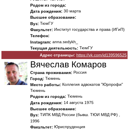
Родом из города:
30 марта
Дата рождения:
Высшее образование:
ТюмГУ
Вуз:
Институт государства и права (ИГиП)
Факультет:
Телефон:
anna.sedykh_
Instagram:
ТюмГУ
Текущая деятельность:
Адрес страницы:
https://vk.com/id139596525
Вячеслав Комаров
Россия
Страна проживания:
Тюмень
Город:
Коллегия адвокатов "Юрпрофи"
Место работы:
Тюмень
Тюмень
Родом из города:
14 августа 1975
Дата рождения:
Высшее образование:
ТИПК МВД России (бывш. ТЮИ МВД РФ) ,
Вуз:
1996
Юриспруденция
Факультет: