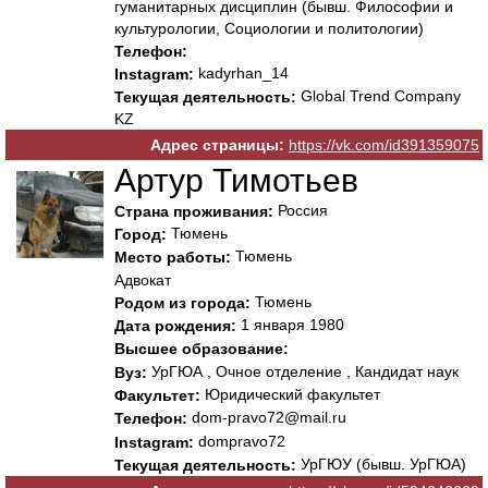
гуманитарных дисциплин (бывш. Философии и
культурологии, Социологии и политологии)
Телефон:
kadyrhan_14
Instagram:
Global Trend Company
Текущая деятельность:
KZ
Адрес страницы:
https://vk.com/id391359075
Артур Тимотьев
Россия
Страна проживания:
Тюмень
Город:
Тюмень
Место работы:
Адвокат
Тюмень
Родом из города:
1 января 1980
Дата рождения:
Высшее образование:
УрГЮА , Очное отделение , Кандидат наук
Вуз:
Юридический факультет
Факультет:
dom-pravo72@mail.ru
Телефон:
dompravo72
Instagram:
УрГЮУ (бывш. УрГЮА)
Текущая деятельность: