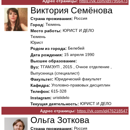
Адрес страницы:
https://vk.com/id97956473
Виктория Семёнова
Россия
Страна проживания:
Тюмень
Город:
ЮРИСТ И ДЕЛО
Место работы:
Тюмень
Юрист
Белебей
Родом из города:
15 апреля 1990
Дата рождения:
Высшее образование:
ТГАМЭУП , 2015 , Очное отделение ,
Вуз:
Выпускница (специалист)
Юридический факультет
Факультет:
Уголовно-правовых дисциплин
Кафедра:
615-328
Телефон:
uristidelo
Instagram:
ЮРИСТ И ДЕЛО
Текущая деятельность:
Адрес страницы:
https://vk.com/id476218547
Ольга Зоткова
Россия
Страна проживания: