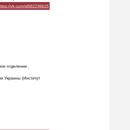
ttps://vk.com/id582236625
ое отделение ,
ии Украины (Институт