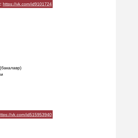
:
https://vk.com/id9101724
(бакалавр)
ии
ttps://vk.com/id515953940