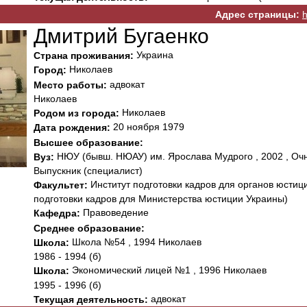
Адрес страницы:
h
Дмитрий Бугаенко
Украина
Страна проживания:
Николаев
Город:
адвокат
Место работы:
Николаев
Николаев
Родом из города:
20 ноября 1979
Дата рождения:
Высшее образование:
НЮУ (бывш. НЮАУ) им. Ярослава Мудрого , 2002 , Очн
Вуз:
Выпускник (специалист)
Институт подготовки кадров для органов юстиц
Факультет:
подготовки кадров для Министерства юстиции Украины)
Правоведение
Кафедра:
Среднее образование:
Школа №54 , 1994 Николаев
Школа:
1986 - 1994 (б)
Экономический лицей №1 , 1996 Николаев
Школа:
1995 - 1996 (б)
адвокат
Текущая деятельность: