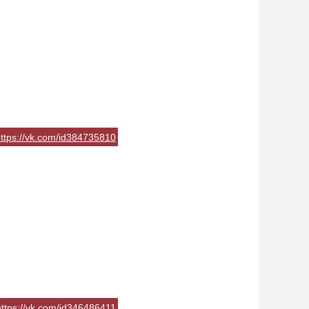
ttps://vk.com/id384735810
https://vk.com/id346486411