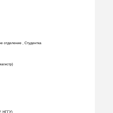
ое отделение , Студентка
магистр)
, НГГУ)