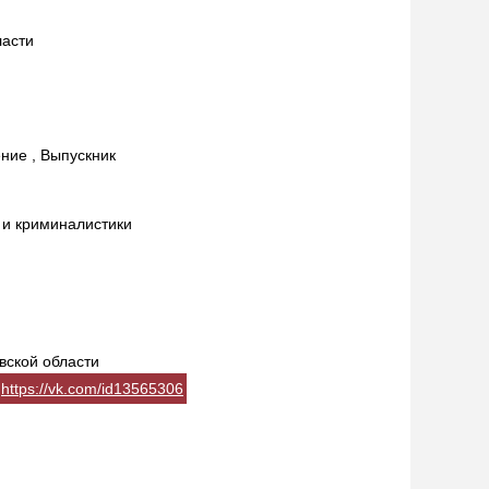
ласти
ние , Выпускник
 и криминалистики
вской области
https://vk.com/id13565306