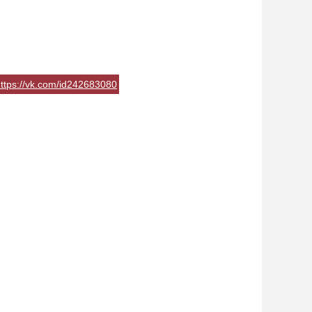
ttps://vk.com/id242683080