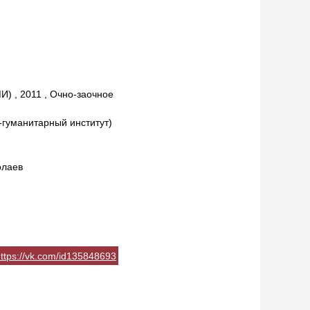
) , 2011 , Очно-заочное
-гуманитарный институт)
олаев
ttps://vk.com/id135848693