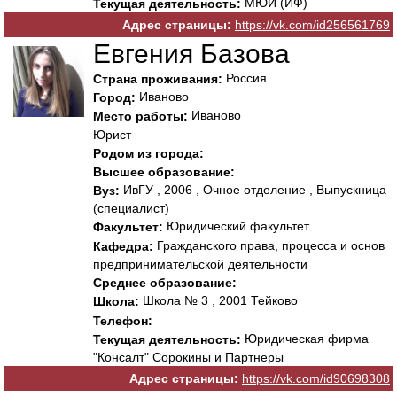
МЮИ (ИФ)
Текущая деятельность:
Адрес страницы:
https://vk.com/id256561769
Евгения Базова
Россия
Страна проживания:
Иваново
Город:
Иваново
Место работы:
Юрист
Родом из города:
Высшее образование:
ИвГУ , 2006 , Очное отделение , Выпускница
Вуз:
(специалист)
Юридический факультет
Факультет:
Гражданского права, процесса и основ
Кафедра:
предпринимательской деятельности
Среднее образование:
Школа № 3 , 2001 Тейково
Школа:
Телефон:
Юридическая фирма
Текущая деятельность:
"Консалт" Сорокины и Партнеры
Адрес страницы:
https://vk.com/id90698308