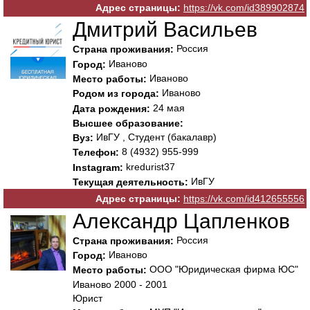
Адрес страницы:
https://vk.com/id389902874
Дмитрий Васильев
Россия
Страна проживания:
Иваново
Город:
Иваново
Место работы:
Иваново
Родом из города:
24 мая
Дата рождения:
Высшее образование:
ИвГУ , Студент (бакалавр)
Вуз:
8 (4932) 955-999
Телефон:
kredurist37
Instagram:
ИвГУ
Текущая деятельность:
Адрес страницы:
https://vk.com/id412655556
Александр Цапленков
Россия
Страна проживания:
Иваново
Город:
ООО "Юридическая фирма ЮС"
Место работы:
Иваново 2000 - 2001
Юрист