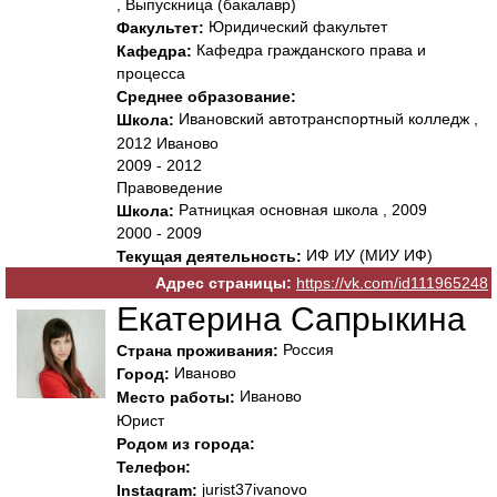
, Выпускница (бакалавр)
Юридический факультет
Факультет:
Кафедра гражданского права и
Кафедра:
процесса
Среднее образование:
Ивановский автотранспортный колледж ,
Школа:
2012 Иваново
2009 - 2012
Правоведение
Ратницкая основная школа , 2009
Школа:
2000 - 2009
ИФ ИУ (МИУ ИФ)
Текущая деятельность:
Адрес страницы:
https://vk.com/id111965248
Екатерина Сапрыкина
Россия
Страна проживания:
Иваново
Город:
Иваново
Место работы:
Юрист
Родом из города:
Телефон:
jurist37ivanovo
Instagram: