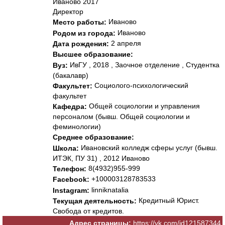
Иваново 2017
Директор
Иваново
Место работы:
Иваново
Родом из города:
2 апреля
Дата рождения:
Высшее образование:
ИвГУ , 2018 , Заочное отделение , Студентка
Вуз:
(бакалавр)
Социолого-психологический
Факультет:
факультет
Общей социологии и управления
Кафедра:
персоналом (бывш. Общей социологии и
феминологии)
Среднее образование:
Ивановский колледж сферы услуг (бывш.
Школа:
ИТЭК, ПУ 31) , 2012 Иваново
8(4932)955-999
Телефон:
+100003128783533
Facebook:
linniknatalia
Instagram:
Кредитный Юрист.
Текущая деятельность:
Свобода от кредитов.
Адрес страницы:
https://vk.com/id121587344