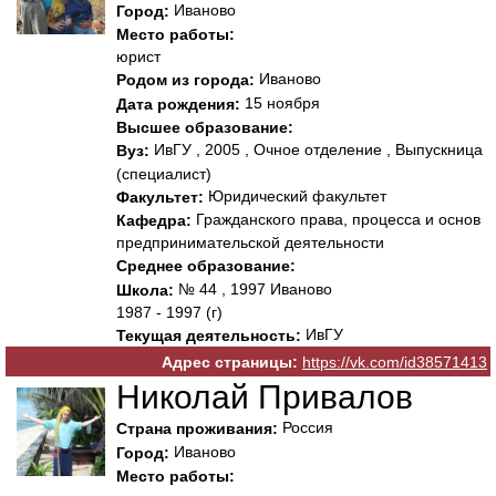
Иваново
Город:
Место работы:
юрист
Иваново
Родом из города:
15 ноября
Дата рождения:
Высшее образование:
ИвГУ , 2005 , Очное отделение , Выпускница
Вуз:
(специалист)
Юридический факультет
Факультет:
Гражданского права, процесса и основ
Кафедра:
предпринимательской деятельности
Среднее образование:
№ 44 , 1997 Иваново
Школа:
1987 - 1997 (г)
ИвГУ
Текущая деятельность:
Адрес страницы:
https://vk.com/id38571413
Николай Привалов
Россия
Страна проживания:
Иваново
Город:
Место работы: