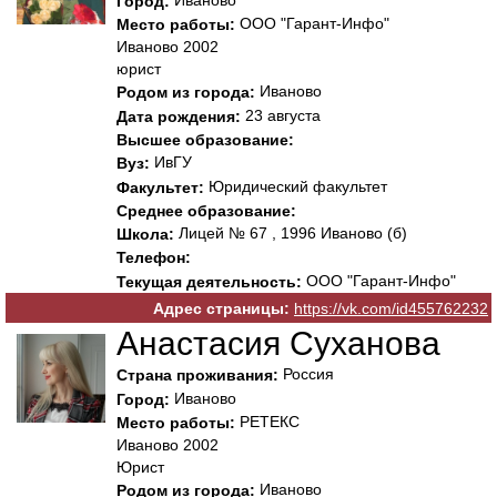
Город:
ООО "Гарант-Инфо"
Место работы:
Иваново 2002
юрист
Иваново
Родом из города:
23 августа
Дата рождения:
Высшее образование:
ИвГУ
Вуз:
Юридический факультет
Факультет:
Среднее образование:
Лицей № 67 , 1996 Иваново (б)
Школа:
Телефон:
ООО "Гарант-Инфо"
Текущая деятельность:
Адрес страницы:
https://vk.com/id455762232
Анастасия Суханова
Россия
Страна проживания:
Иваново
Город:
РЕТЕКС
Место работы:
Иваново 2002
Юрист
Иваново
Родом из города: