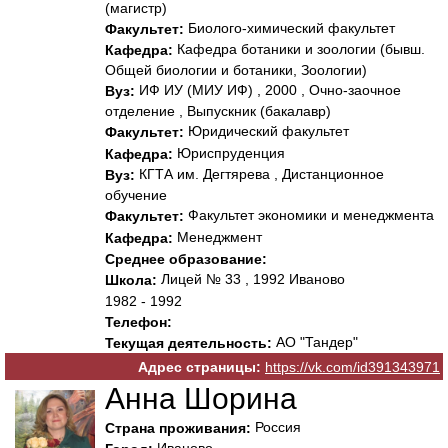
(магистр)
Биолого-химический факультет
Факультет:
Кафедра ботаники и зоологии (бывш.
Кафедра:
Общей биологии и ботаники, Зоологии)
ИФ ИУ (МИУ ИФ) , 2000 , Очно-заочное
Вуз:
отделение , Выпускник (бакалавр)
Юридический факультет
Факультет:
Юриспруденция
Кафедра:
КГТА им. Дегтярева , Дистанционное
Вуз:
обучение
Факультет экономики и менеджмента
Факультет:
Менеджмент
Кафедра:
Среднее образование:
Лицей № 33 , 1992 Иваново
Школа:
1982 - 1992
Телефон:
АО "Тандер"
Текущая деятельность:
Адрес страницы:
https://vk.com/id391343971
Анна Шорина
Россия
Страна проживания:
Иваново