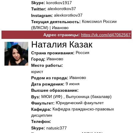
Skype:
korotkov1917
alexkorotkov37
Twitter:
alexkorotkov37
Instagram:
Комсомол России
Текущая деятельность:
(ВЛКСМ) | Иваново
Адрес страницы:
https://vk.com/id47062567
Наталия Казак
Россия
Страна проживания:
Иваново
Город:
Место работы:
юрист
Иваново
Родом из города:
9 июня
Дата рождения:
Высшее образование:
МЮИ (ИФ) , Выпускница (бакалавр)
Вуз:
Юридический факультет
Факультет:
Кафедра гражданско-правовых
Кафедра:
дисциплин
Телефон:
Skype:
natusic377