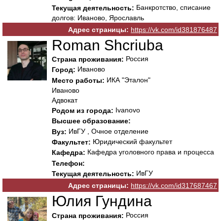
Банкротство, списание
Текущая деятельность:
долгов: Иваново, Ярославль
Адрес страницы:
https://vk.com/id381876487
Roman Shcriuba
Россия
Страна проживания:
Иваново
Город:
ИКА "Эталон"
Место работы:
Иваново
Адвокат
Ivanovo
Родом из города:
Высшее образование:
ИвГУ , Очное отделение
Вуз:
Юридический факультет
Факультет:
Кафедра уголовного права и процесса
Кафедра:
Телефон:
ИвГУ
Текущая деятельность:
Адрес страницы:
https://vk.com/id317687467
Юлия Гундина
Россия
Страна проживания: