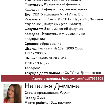
Юридический факультет
Факультет:
Кафедра гражданского права
Кафедра:
СКИТУ (филиал) МГУТУ им. К.Г.
Вуз:
Разумовского (бывш. РосЗИТиЛП) , 2005 , Заочное
отделение , Выпускник (специалист)
Экономический факультет
Факультет:
Экономика и управление на
Кафедра:
предприятии
Среднее образование:
Гимназия № 139 , 2000 Омск
Школа:
1997 - 2000 (в)
Школа № 20 Омск
Школа:
1990 - 1997 ( 2)
Телефон:
ОмГУ им. Достоевского
Текущая деятельность:
Адрес страницы:
https://vk.com/id187995308
Наталья Демина
Россия
Страна проживания:
Омск
Город:
Ваш риелтор
Место работы: