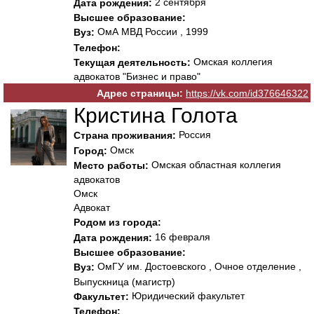
2 сентября
Дата рождения:
Высшее образование:
ОмА МВД России , 1999
Вуз:
Телефон:
Омская коллегия
Текущая деятельность:
адвокатов "Бизнес и право"
Адрес страницы:
https://vk.com/id376646322
Кристина Голота
Россия
Страна проживания:
Омск
Город:
Омская областная коллегия
Место работы:
адвокатов
Омск
Адвокат
Родом из города:
16 февраля
Дата рождения:
Высшее образование:
ОмГУ им. Достоевского , Очное отделение ,
Вуз:
Выпускница (магистр)
Юридический факультет
Факультет:
Телефон: