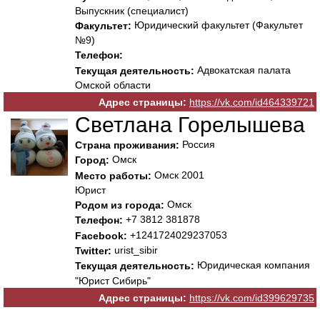
Выпускник (специалист)
Юридический факультет (Факультет
Факультет:
№9)
Телефон:
Адвокатская палата
Текущая деятельность:
Омской области
Адрес страницы:
https://vk.com/id464339721
Светлана Горелышева
Россия
Страна проживания:
Омск
Город:
Омск 2001
Место работы:
Юрист
Омск
Родом из города:
+7 3812 381878
Телефон:
+1241724029237053
Facebook:
urist_sibir
Twitter:
Юридическая компания
Текущая деятельность:
"Юрист Сибирь"
Адрес страницы:
https://vk.com/id399629735