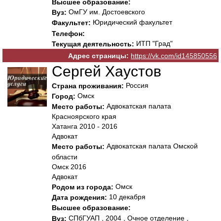
Высшее образование:
ОмГУ им. Достоевского
Вуз:
Юридический факультет
Факультет:
Телефон:
ИТП "Град"
Текущая деятельность:
Адрес страницы:
https://vk.com/id145850556
Сергей Хаустов
Россия
Страна проживания:
Омск
Город:
Адвокатская палата
Место работы:
Красноярского края
Хатанга 2010 - 2016
Адвокат
Адвокатская палата Омской
Место работы:
области
Омск 2016
Адвокат
Омск
Родом из города:
10 декабря
Дата рождения:
Высшее образование:
СПбГУАП , 2004 , Очное отделение ,
Вуз: