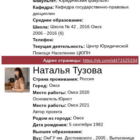
Юридический факультет
Факультет:
Кафедра государственно-правовых
Кафедра:
дисциплин
Среднее образование:
Школа № 42 , 2016 Омск
Школа:
2006 - 2016 (б)
Телефон:
Центр Юридической
Текущая деятельность:
Помощи Населению ЦЮПН
Адрес страницы:
https://vk.com/id471525334
Наталья Тузова
Россия
Страна проживания:
Омск
Город:
Омск 2020
Место работы:
Основатель.Юрист
Омск 2021
Место работы:
Автор проекта
Омск
Родом из города:
5 сентября 1982
Дата рождения:
Высшее образование:
ОмГУ им. Достоевского , 2005 , Выпускница
Вуз: