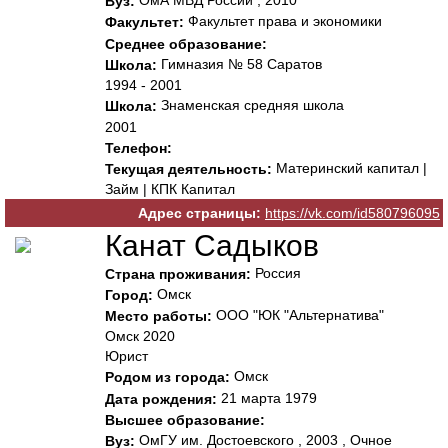
ОмА МВД России , 2010
Вуз:
Факультет права и экономики
Факультет:
Среднее образование:
Гимназия № 58 Саратов
Школа:
1994 - 2001
Знаменская средняя школа
Школа:
2001
Телефон:
Материнский капитал |
Текущая деятельность:
Займ | КПК Капитал
Адрес страницы:
https://vk.com/id580796095
Канат Садыков
Россия
Страна проживания:
Омск
Город:
ООО "ЮК "Альтернатива"
Место работы:
Омск 2020
Юрист
Омск
Родом из города:
21 марта 1979
Дата рождения:
Высшее образование:
ОмГУ им. Достоевского , 2003 , Очное
Вуз: