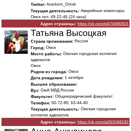
Avarkom_Omsk
Twitter:
Аварийные комиссары
Текущая деятельность:
Омск тел: 49-22-46 (24 часа)
Адрес страницы:
https://vk.com/id470680501
Татьяна Высоцкая
Россия
Страна проживания:
Омск
Город:
Омская городская коллегия
Место работы:
адвокатов
Омск
Омск
Родом из города:
1 октября
Дата рождения:
Высшее образование:
ОмА МВД России
Вуз:
Общеюридический факультет
Факультет:
50-72-80, 63-44-40
Телефон:
Омская городская
Текущая деятельность:
коллегия адвокатов
Адрес страницы:
https://vk.com/id263288182