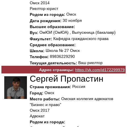
Омск 2014
Риелтор-юрист
Омск
Родом из города:
30 ноября
Дата рождения:
Высшее образование:
ОмЮИ (ОмЮА) , Выпускница (бакалавр)
Вуз:
Кафедра гражданского права
Факультет:
Среднее образование:
Школа № 27 Омск
Школа:
89836229290
Телефон:
Ваш риелтор
Текущая деятельность:
Адрес страницы:
https://vk.com/id172299979
Сергей Пропастин
Россия
Страна проживания:
Омск
Город:
Омская коллегия адвокатов
Место работы:
"Бизнес и право"
Омск 2017
Адвокат
Родом из города: