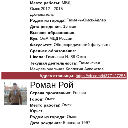
МВД
Место работы:
Омск 2012 - 2015
Дознаватель
Тюмень-Омск-Адлер
Родом из города:
16 мая
Дата рождения:
Высшее образование:
ОмА МВД России
Вуз:
Общеюридический факультет
Факультет:
Среднее образование:
Гимназия № 88 Омск
Школа:
Тюменская
Текущая деятельность:
Межрегиональная Коллегия Адвокатов
Адрес страницы:
https://vk.com/id377127253
Роман Рой
Россия
Страна проживания:
Омск
Город:
Омск
Место работы:
Юрист
Омск
Родом из города:
5 января 1997
Дата рождения: