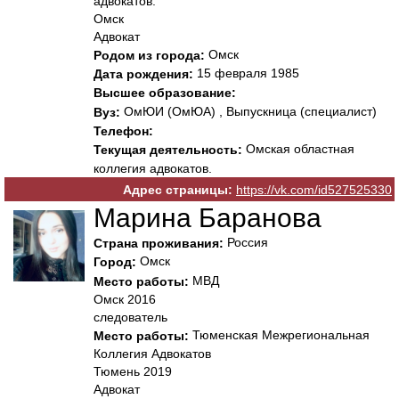
адвокатов.
Омск
Адвокат
Омск
Родом из города:
15 февраля 1985
Дата рождения:
Высшее образование:
ОмЮИ (ОмЮА) , Выпускница (специалист)
Вуз:
Телефон:
Омская областная
Текущая деятельность:
коллегия адвокатов.
Адрес страницы:
https://vk.com/id527525330
Марина Баранова
Россия
Страна проживания:
Омск
Город:
МВД
Место работы:
Омск 2016
следователь
Тюменская Межрегиональная
Место работы:
Коллегия Адвокатов
Тюмень 2019
Адвокат