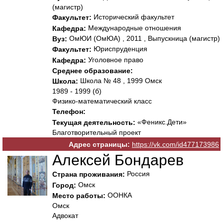
(магистр)
Исторический факультет
Факультет:
Международные отношения
Кафедра:
ОмЮИ (ОмЮА) , 2011 , Выпускница (магистр)
Вуз:
Юриспруденция
Факультет:
Уголовное право
Кафедра:
Среднее образование:
Школа № 48 , 1999 Омск
Школа:
1989 - 1999 (б)
Физико-математический класс
Телефон:
«Феникс.Дети»
Текущая деятельность:
Благотворительный проект
Адрес страницы:
https://vk.com/id477173986
Алексей Бондарев
Россия
Страна проживания:
Омск
Город:
ООНКА
Место работы:
Омск
Адвокат