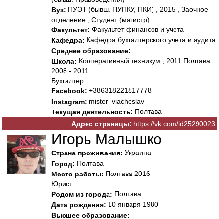
ПУЭТ (бывш. ПУПКУ, ПКИ) , 2015 , Заочное
Вуз:
отделение , Студент (магистр)
Факультет финансов и учета
Факультет:
Кафедра бухгалтерского учета и аудита
Кафедра:
Среднее образование:
Кооперативный техникум , 2011 Полтава
Школа:
2008 - 2011
Бухгалтер
+386318221817778
Facebook:
mister_viacheslav
Instagram:
Полтава
Текущая деятельность:
Адрес страницы:
https://vk.com/id25290023
Игорь Малышко
Украина
Страна проживания:
Полтава
Город:
Полтава 2016
Место работы:
Юрист
Полтава
Родом из города:
10 января 1980
Дата рождения:
Высшее образование: