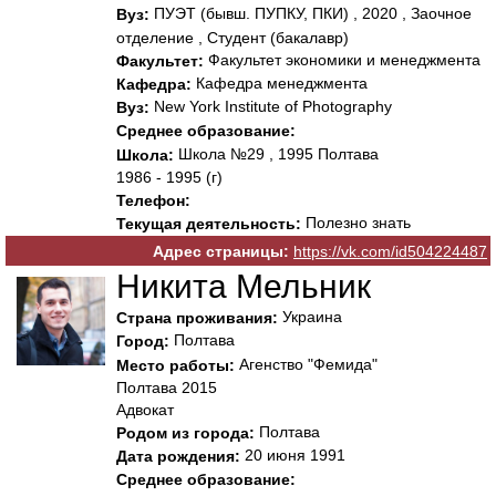
ПУЭТ (бывш. ПУПКУ, ПКИ) , 2020 , Заочное
Вуз:
отделение , Студент (бакалавр)
Факультет экономики и менеджмента
Факультет:
Кафедра менеджмента
Кафедра:
New York Institute of Photography
Вуз:
Среднее образование:
Школа №29 , 1995 Полтава
Школа:
1986 - 1995 (г)
Телефон:
Полезно знать
Текущая деятельность:
Адрес страницы:
https://vk.com/id504224487
Никита Мельник
Украина
Страна проживания:
Полтава
Город:
Агенство "Фемида"
Место работы:
Полтава 2015
Адвокат
Полтава
Родом из города:
20 июня 1991
Дата рождения:
Среднее образование: