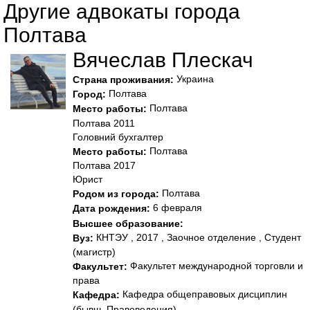
Другие адвокаты города
Полтава
Вячеслав Плескач
Украина
Страна проживания:
Полтава
Город:
Полтава
Место работы:
Полтава 2011
Головний бухгалтер
Полтава
Место работы:
Полтава 2017
Юрист
Полтава
Родом из города:
6 февраля
Дата рождения:
Высшее образование:
КНТЭУ , 2017 , Заочное отделение , Студент
Вуз:
(магистр)
Факультет международной торговли и
Факультет:
права
Кафедра общеправовых дисциплин
Кафедра:
(бывш. Правоведения)