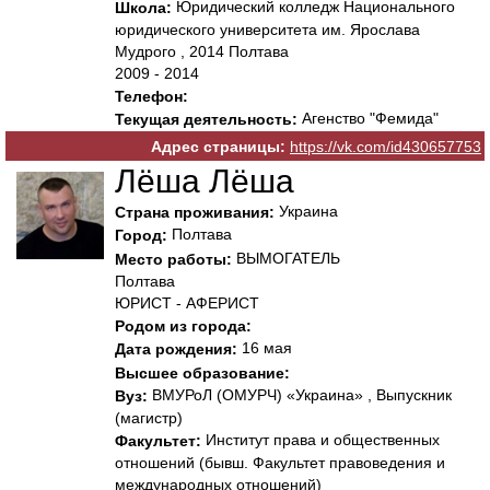
Юридический колледж Национального
Школа:
юридического университета им. Ярослава
Мудрого , 2014 Полтава
2009 - 2014
Телефон:
Агенство "Фемида"
Текущая деятельность:
Адрес страницы:
https://vk.com/id430657753
Лёша Лёша
Украина
Страна проживания:
Полтава
Город:
ВЫМОГАТЕЛЬ
Место работы:
Полтава
ЮРИСТ - АФЕРИСТ
Родом из города:
16 мая
Дата рождения:
Высшее образование:
ВМУРоЛ (ОМУРЧ) «Украина» , Выпускник
Вуз:
(магистр)
Институт права и общественных
Факультет:
отношений (бывш. Факультет правоведения и
международных отношений)