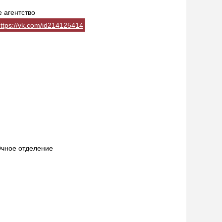
 агентство
ttps://vk.com/id214125414
Очное отделение