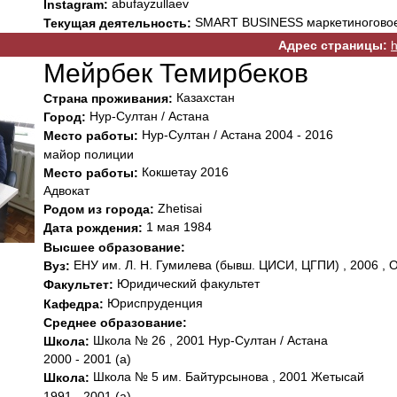
abufayzullaev
Instagram:
SMART BUSINESS маркетиноговое
Текущая деятельность:
Адрес страницы:
h
Мейрбек Темирбеков
Казахстан
Страна проживания:
Нур-Султан / Астана
Город:
Нур-Султан / Астана 2004 - 2016
Место работы:
майор полиции
Кокшетау 2016
Место работы:
Адвокат
Zhetisai
Родом из города:
1 мая 1984
Дата рождения:
Высшее образование:
ЕНУ им. Л. Н. Гумилева (бывш. ЦИСИ, ЦГПИ) , 2006 , 
Вуз:
Юридический факультет
Факультет:
Юриспруденция
Кафедра:
Среднее образование:
Школа № 26 , 2001 Нур-Султан / Астана
Школа:
2000 - 2001 (а)
Школа № 5 им. Байтурсынова , 2001 Жетысай
Школа:
1991 - 2001 (а)