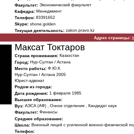
Экономический факультет
Факультет:
Менеджмент
Кафедра:
83391652
Телефон:
Skype:
shone.golden
zakon.pravo.kz
Текущая деятельность:
Адрес страницы:
h
Максат Токтаров
Казахстан
Страна проживания:
Нур-Султан / Астана
Город:
Ф.Ю.К.
Место работы:
Нур-Султан / Астана 2005
Юрист-адвокат
Родом из города:
1 февраля 1985
Дата рождения:
Высшее образование:
АЭСА (АФ) , Очное отделение , Кандидат наук
Вуз:
Финансы
Факультет:
Среднее образование:
Военный лицей с усиленной военно-физической под
Школа:
Телефон: