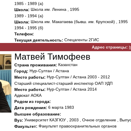
1985 - 1989 (а)
Школа им. Ленина , 1995
Школа:
1989 - 1994 (а)
Школа им. Макатаева (бывш. им. Крупской) , 1995
Школа:
1994 - 1995 (б)
Телефон:
Спецагенты 2ГИС
Текущая деятельность:
Адрес страницы:
h
Матвей Тимофеев
Казахстан
Страна проживания:
Нур-Султан / Астана
Город:
Нур-Султан / Астана 2003 - 2012
Место работы:
Старший специалист-старший инспектор ОАП УДП
Нур-Султан / Астана 2014
Место работы:
Адвокат АОКА
Родом из города:
6 марта 1983
Дата рождения:
Высшее образование:
Университет КАЗГЮУ , 2003 , Очное отделение , Выпус
Вуз:
Факультет правоохранительных органов
Факультет: