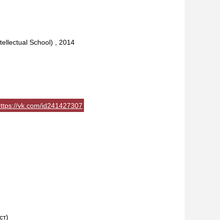
lectual School) , 2014
ttps://vk.com/id241427307
ст)