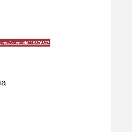
ttps://vk.com/id219376807
на