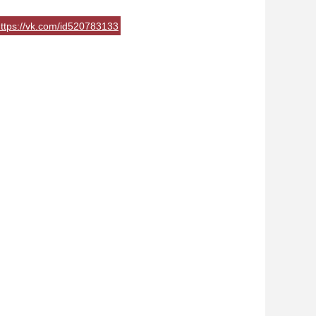
ttps://vk.com/id520783133