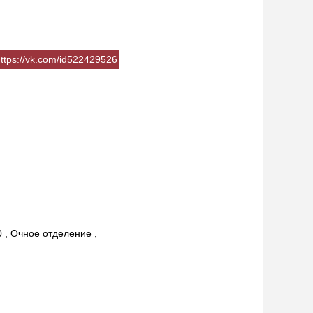
ttps://vk.com/id522429526
 , Очное отделение ,