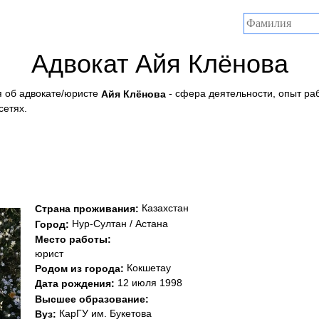
Адвокат Айя Клёнова
 об адвокате/юристе
- сфера деятельности, опыт ра
Айя Клёнова
сетях.
Казахстан
Страна проживания:
Нур-Султан / Астана
Город:
Место работы:
юрист
Кокшетау
Родом из города:
12 июля 1998
Дата рождения:
Высшее образование:
КарГУ им. Букетова
Вуз: