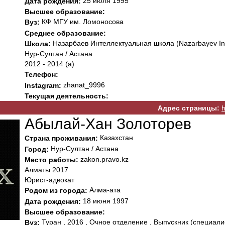
25 июля 1995
Дата рождения:
Высшее образование:
КФ МГУ им. Ломоносова
Вуз:
Среднее образование:
Назарбаев Интеллектуальная школа (Nazarbayev Intel
Школа:
Нур-Султан / Астана
2012 - 2014 (а)
Телефон:
zhanat_9996
Instagram:
Текущая деятельность:
Адрес страницы:
h
Абылай-Хан Золоторев
Казахстан
Страна проживания:
Нур-Султан / Астана
Город:
zakon.pravo.kz
Место работы:
Алматы 2017
Юрист-адвокат
Алма-ата
Родом из города:
18 июня 1997
Дата рождения:
Высшее образование:
Туран , 2016 , Очное отделение , Выпускник (специали
Вуз: