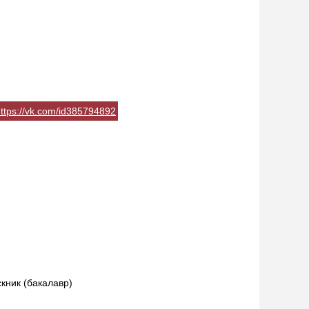
ttps://vk.com/id385794892
кник (бакалавр)