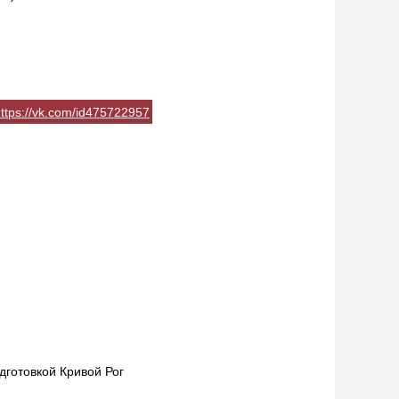
ttps://vk.com/id475722957
готовкой Кривой Рог