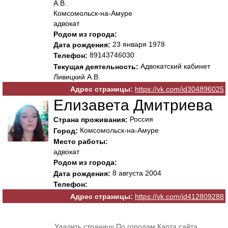
А.В.
Комсомольск-на-Амуре
адвокат
Родом из города:
23 января 1978
Дата рождения:
89143746030
Телефон:
Адвокатский кабинет
Текущая деятельность:
Ливицкий А.В.
Адрес страницы:
https://vk.com/id304896025
Елизавета Дмитриева
Россия
Страна проживания:
Комсомольск-на-Амуре
Город:
Место работы:
адвокат
Родом из города:
8 августа 2004
Дата рождения:
Телефон:
Адрес страницы:
https://vk.com/id412809288
Удалить страницу
По городам
Карта сайта