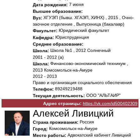
7 июня
Дата рождения:
Высшее образование:
ХГУЭП (бывш. ХГАЭП, ХИНХ) , 2015 , Очно-
Вуз:
заочное отделение , Выпускница (бакалавр)
Юридический факультет
Факультет:
Юриспруденция
Кафедра:
Среднее образование:
Школа №1 , 2012 Солнечный
Школа:
2001 - 2012 (а)
Финансово-экономический техникум ,
Школа:
2013 Комсомольск-на-Амуре
2012 - 2013
Право и организация социального обеспечения
89249219488
Телефон:
ООО "АЛЬТАИР"
Текущая деятельность:
Адрес страницы:
https://vk.com/id500402309
Алексей Ливицкий
Россия
Страна проживания:
Комсомольск-на-Амуре
Город:
Адвокатский кабинет Ливицкий
Место работы: