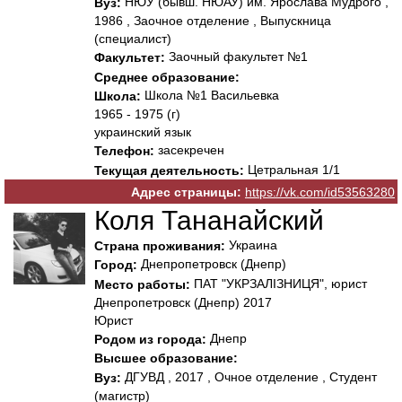
НЮУ (бывш. НЮАУ) им. Ярослава Мудрого ,
Вуз:
1986 , Заочное отделение , Выпускница
(специалист)
Заочный факультет №1
Факультет:
Среднее образование:
Школа №1 Васильевка
Школа:
1965 - 1975 (г)
украинский язык
засекречен
Телефон:
Цетральная 1/1
Текущая деятельность:
Адрес страницы:
https://vk.com/id53563280
Коля Тананайский
Украина
Страна проживания:
Днепропетровск (Днепр)
Город:
ПАТ "УКРЗАЛІЗНИЦЯ", юрист
Место работы:
Днепропетровск (Днепр) 2017
Юрист
Днепр
Родом из города:
Высшее образование:
ДГУВД , 2017 , Очное отделение , Студент
Вуз:
(магистр)