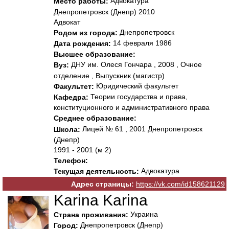
Адвокатура
Место работы:
Днепропетровск (Днепр) 2010
Адвокат
Днепропетровск
Родом из города:
14 февраля 1986
Дата рождения:
Высшее образование:
ДНУ им. Олеся Гончара , 2008 , Очное
Вуз:
отделение , Выпускник (магистр)
Юридический факультет
Факультет:
Теории государства и права,
Кафедра:
конституционного и административного права
Среднее образование:
Лицей № 61 , 2001 Днепропетровск
Школа:
(Днепр)
1991 - 2001 (м 2)
Телефон:
Адвокатура
Текущая деятельность:
Адрес страницы:
https://vk.com/id158621129
Karina Karina
Украина
Страна проживания:
Днепропетровск (Днепр)
Город: