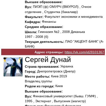
Высшее образование:
ПИЭП (ф) ОМУРЧ (ВМУРОЛ) , Очное
Вуз:
отделение , Студентка (бакалавр)
Факультет экономики и менеджмента
Факультет:
Финансы
Кафедра:
Среднее образование:
Гимназия №2 , 2008 Диканька
Школа:
1997 - 2008 (б)
ПАО "АКЦЕНТ-БАНК" (А-
Текущая деятельность:
БАНК)
Адрес страницы:
https://vk.com/id28101367
Сергей Дунай
Украина
Страна проживания:
Днепропетровск (Днепр)
Город:
Киев 2019
Место работы:
Владелец группы
Киев
Родом из города:
Высшее образование:
Финансовый университет (бывш. ГУМФ) ,
Вуз:
1995 , Экстернат , Выпускник (магистр)
Финансовый факультет