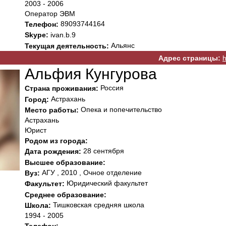
2003 - 2006
Оператор ЭВМ
89093744164
Телефон:
Skype:
ivan.b.9
Альянс
Текущая деятельность:
Адрес страницы:
h
Альфия Кунгурова
Россия
Страна проживания:
Астрахань
Город:
Опека и попечительство
Место работы:
Астрахань
Юрист
Родом из города:
28 сентября
Дата рождения:
Высшее образование:
АГУ , 2010 , Очное отделение
Вуз:
Юридический факультет
Факультет:
Среднее образование:
Тишковская средняя школа
Школа:
1994 - 2005