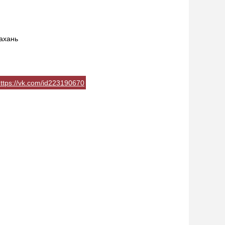
ахань
ttps://vk.com/id223190670