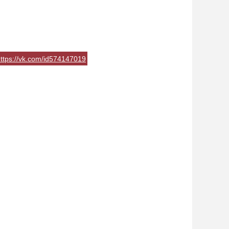
ttps://vk.com/id574147019