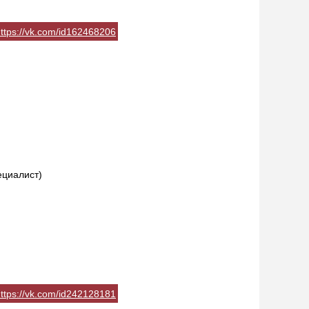
ttps://vk.com/id162468206
ециалист)
ttps://vk.com/id242128181