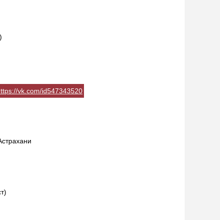
)
ttps://vk.com/id547343520
Астрахани
т)