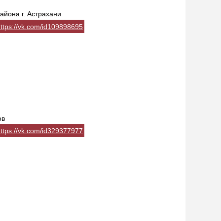
айона г. Астрахани
ttps://vk.com/id109898695
ов
ttps://vk.com/id329377977