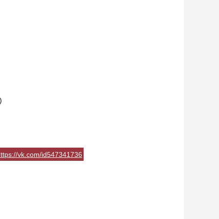
)
ttps://vk.com/id547341736