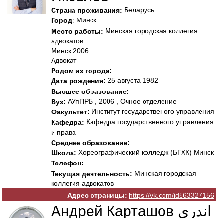
Беларусь
Страна проживания:
Минск
Город:
Минская городская коллегия
Место работы:
адвокатов
Минск 2006
Адвокат
Родом из города:
25 августа 1982
Дата рождения:
Высшее образование:
АУпПРБ , 2006 , Очное отделение
Вуз:
Институт государственого управления
Факультет:
Кафедра государственного управления
Кафедра:
и права
Среднее образование:
Хореографический колледж (БГХК) Минск
Школа:
Телефон:
Минская городская
Текущая деятельность:
коллегия адвокатов
Адрес страницы:
https://vk.com/id563327156
Андрей Карташов اندري