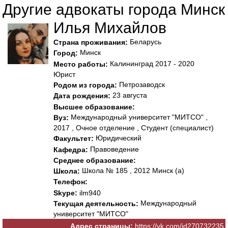
Другие адвокаты города Минск
Илья Михайлов
Беларусь
Страна проживания:
Минск
Город:
Калининград 2017 - 2020
Место работы:
Юрист
Петрозаводск
Родом из города:
23 августа
Дата рождения:
Высшее образование:
Международный университет "МИТСО" ,
Вуз:
2017 , Очное отделение , Студент (специалист)
Юридический
Факультет:
Правоведение
Кафедра:
Среднее образование:
Школа № 185 , 2012 Минск (а)
Школа:
Телефон:
Skype:
ilm940
Международный
Текущая деятельность:
университет "МИТСО"
Адрес страницы:
https://vk.com/id270732235