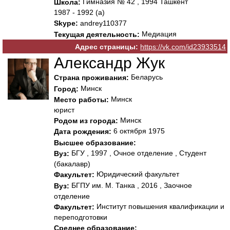
Гимназия № 42 , 1994 Ташкент
Школа:
1987 - 1992 (а)
Skype:
andrey110377
Медиация
Текущая деятельность:
Адрес страницы:
https://vk.com/id23933514
Александр Жук
Беларусь
Страна проживания:
Минск
Город:
Минск
Место работы:
юрист
Минск
Родом из города:
6 октября 1975
Дата рождения:
Высшее образование:
БГУ , 1997 , Очное отделение , Студент
Вуз:
(бакалавр)
Юридический факультет
Факультет:
БГПУ им. М. Танка , 2016 , Заочное
Вуз:
отделение
Институт повышения квалификации и
Факультет:
переподготовки
Среднее образование: