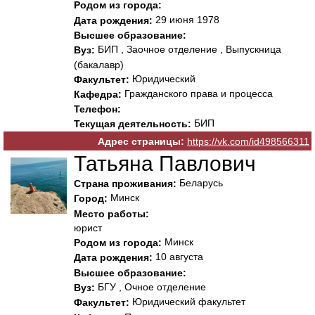
Родом из города:
29 июня 1978
Дата рождения:
Высшее образование:
БИП , Заочное отделение , Выпускница
Вуз:
(бакалавр)
Юридический
Факультет:
Гражданского права и процесса
Кафедра:
Телефон:
БИП
Текущая деятельность:
Адрес страницы:
https://vk.com/id498566311
Татьяна Павлович
Беларусь
Страна проживания:
Минск
Город:
Место работы:
юрист
Минск
Родом из города:
10 августа
Дата рождения:
Высшее образование:
БГУ , Очное отделение
Вуз:
Юридический факультет
Факультет: