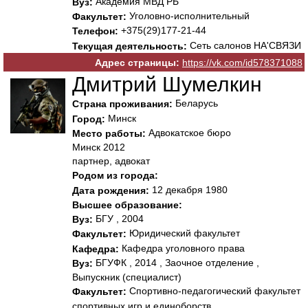
Академия МВД РБ
Вуз:
Уголовно-исполнительный
Факультет:
+375(29)177-21-44
Телефон:
Сеть салонов НА'СВЯЗИ
Текущая деятельность:
Адрес страницы:
https://vk.com/id578371088
Дмитрий Шумелкин
Беларусь
Страна проживания:
Минск
Город:
Адвокатское бюро
Место работы:
Минск 2012
партнер, адвокат
Родом из города:
12 декабря 1980
Дата рождения:
Высшее образование:
БГУ , 2004
Вуз:
Юридический факультет
Факультет:
Кафедра уголовного права
Кафедра:
БГУФК , 2014 , Заочное отделение ,
Вуз:
Выпускник (специалист)
Спортивно-педагогический факультет
Факультет:
спортивных игр и единоборств