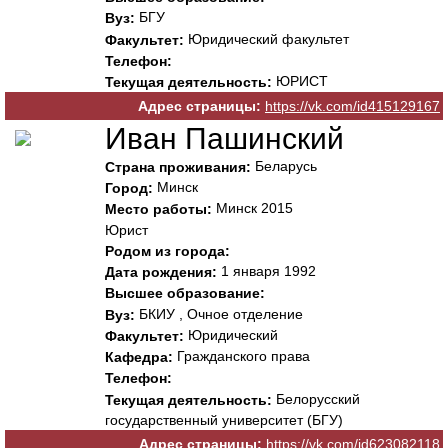
БГУ
Вуз:
Юридический факультет
Факультет:
Телефон:
ЮРИСТ
Текущая деятельность:
Адрес страницы:
https://vk.com/id415129167
Иван Пашинский
Беларусь
Страна проживания:
Минск
Город:
Минск 2015
Место работы:
Юрист
Родом из города:
1 января 1992
Дата рождения:
Высшее образование:
БКИУ , Очное отделение
Вуз:
Юридический
Факультет:
Гражданского права
Кафедра:
Телефон:
Белорусский
Текущая деятельность:
государственный университет (БГУ)
Адрес страницы:
https://vk.com/id623082118