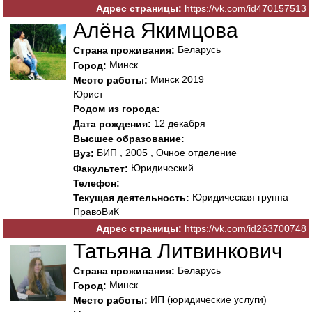
Адрес страницы:
https://vk.com/id470157513
Алёна Якимцова
Беларусь
Страна проживания:
Минск
Город:
Минск 2019
Место работы:
Юрист
Родом из города:
12 декабря
Дата рождения:
Высшее образование:
БИП , 2005 , Очное отделение
Вуз:
Юридический
Факультет:
Телефон:
Юридическая группа
Текущая деятельность:
ПравоВиК
Адрес страницы:
https://vk.com/id263700748
Татьяна Литвинкович
Беларусь
Страна проживания:
Минск
Город:
ИП (юридические услуги)
Место работы: