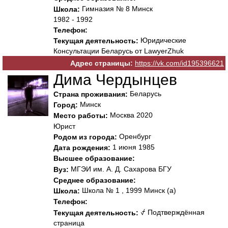
Гимназия № 8 Минск
Школа:
1982 - 1992
Телефон:
Юридические
Текущая деятельность:
Консультации Беларусь от LawyerZhuk
Адрес страницы:
https://vk.com/id195396621
Дима Чердынцев
Беларусь
Страна проживания:
Минск
Город:
Москва 2020
Место работы:
Юрист
Оренбург
Родом из города:
1 июня 1985
Дата рождения:
Высшее образование:
МГЭИ им. А. Д. Сахарова БГУ
Вуз:
Среднее образование:
Школа № 1 , 1999 Минск (а)
Школа:
Телефон:
⍻ Подтверждённая
Текущая деятельность:
страница