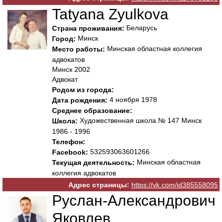
Tatyana Zyulkova
Беларусь
Страна проживания:
Минск
Город:
Минская областная коллегия
Место работы:
адвокатов
Минск 2002
Адвокат
Родом из города:
4 ноября 1978
Дата рождения:
Среднее образование:
Художественная школа № 147 Минск
Школа:
1986 - 1996
Телефон:
532593063601266
Facebook:
Минская областная
Текущая деятельность:
коллегия адвокатов
Адрес страницы:
https://vk.com/id385558095
Руслан-Александрович
Яковлев