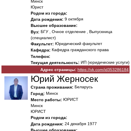
Минск
Юрист
Родом из города:
9 октября
Дата рождения:
Высшее образование:
БГУ , Очное отделение , Выпускница
Вуз:
(специалист)
Юридический факультет
Факультет:
Кафедра гражданского права
Кафедра:
Телефон:
ИП (юридические услуги)
Текущая деятельность:
Адрес страницы:
https://vk.com/id353286184
Юрий Жерносек
Беларусь
Страна проживания:
Минск
Город:
ЮРИСТ
Место работы:
Минск
ЮРИСТ
Родом из города:
24 декабря 1977
Дата рождения:
Высшее образование: