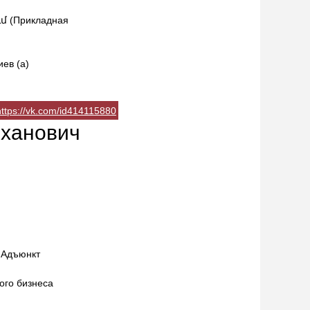
(Прикладная
иев (а)
https://vk.com/id414115880
ханович
 Адъюнкт
ого бизнеса