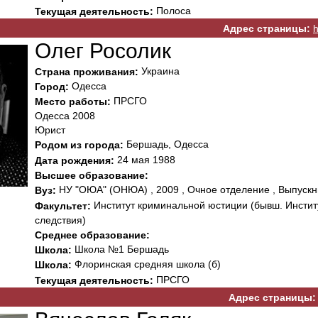
Полоса
Текущая деятельность:
Адрес страницы:
h
Олег Росолик
Украина
Страна проживания:
Одесса
Город:
ПРСГО
Место работы:
Одесса 2008
Юрист
Бершадь, Одесса
Родом из города:
24 мая 1988
Дата рождения:
Высшее образование:
НУ "ОЮА" (ОНЮА) , 2009 , Очное отделение , Выпускн
Вуз:
Институт криминальной юстиции (бывш. Инстит
Факультет:
следствия)
Среднее образование:
Школа №1 Бершадь
Школа:
Флоринская средняя школа (б)
Школа:
ПРСГО
Текущая деятельность:
Адрес страницы: