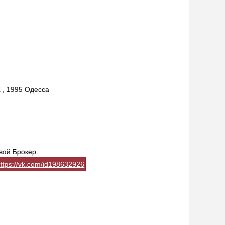
, 1995 Одесса
вой Брокер.
ttps://vk.com/id198632926