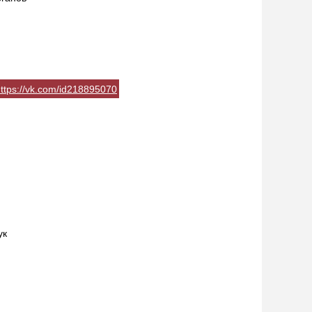
ttps://vk.com/id218895070
ук