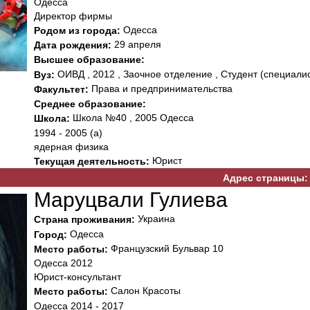
Одесса
Директор фирмы
Одесса
Родом из города:
29 апреля
Дата рождения:
Высшее образование:
ОИВД , 2012 , Заочное отделение , Студент (специалис
Вуз:
Права и предпринимательства
Факультет:
Среднее образование:
Школа №40 , 2005 Одесса
Школа:
1994 - 2005 (а)
ядерная физика
Юрист
Текущая деятельность:
Адрес страницы:
Маруцвали Гулиева
Украина
Страна проживания:
Одесса
Город:
Французский Бульвар 10
Место работы:
Одесса 2012
Юрист-консультант
Салон Красоты
Место работы:
Одесса 2014 - 2017