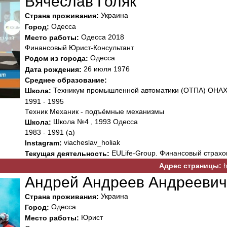
Вячеслав Голяк
Украина
Страна проживания:
Одесса
Город:
Одесса 2018
Место работы:
Финансовый Юрист-Консультант
Одесса
Родом из города:
26 июля 1976
Дата рождения:
Среднее образование:
Техникум промышленной автоматики (ОТПА) ОНАХ 
Школа:
1991 - 1995
Техник Механик - подъёмные механизмы
Школа №4 , 1993 Одесса
Школа:
1983 - 1991 (а)
viacheslav_holiak
Instagram:
EULife-Group. Финансовый страхо
Текущая деятельность:
Адрес страницы:
h
Андрей Андреев Андреевич
Украина
Страна проживания:
Одесса
Город:
Юрист
Место работы: