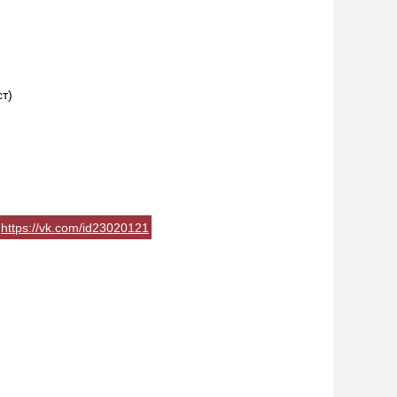
т)
https://vk.com/id23020121