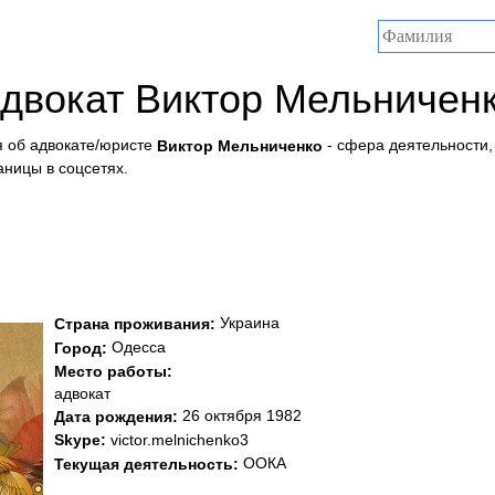
двокат Виктор Мельничен
 об адвокате/юристе
- сфера деятельности,
Виктор Мельниченко
аницы в соцсетях.
Украина
Страна проживания:
Одесса
Город:
Место работы:
адвокат
26 октября 1982
Дата рождения:
Skype:
victor.melnichenko3
ООКА
Текущая деятельность: