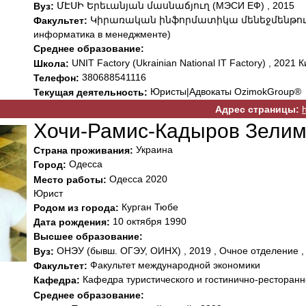
ՄԷՍԻ Երեւանյան մասնաճյուղ (МЭСИ ЕФ) , 2015
Вуз:
Կիրառական ինֆորմատիկա մենեջմենթում 
Факультет:
информатика в менеджменте)
Среднее образование:
UNIT Factory (Ukrainian National IT Factory) , 2021 К
Школа:
380688541116
Телефон:
Юристы|Адвокаты OzimokGroup®
Текущая деятельность:
Адрес страницы:
Хочи-Рамис-Кадыров Зелим
Украина
Страна проживания:
Одесса
Город:
Одесса 2020
Место работы:
Юрист
Курган Тюбе
Родом из города:
10 октября 1990
Дата рождения:
Высшее образование:
ОНЭУ (бывш. ОГЭУ, ОИНХ) , 2019 , Очное отделение ,
Вуз:
Факультет международной экономики
Факультет:
Кафедра туристического и гостинично-ресторанн
Кафедра:
Среднее образование: