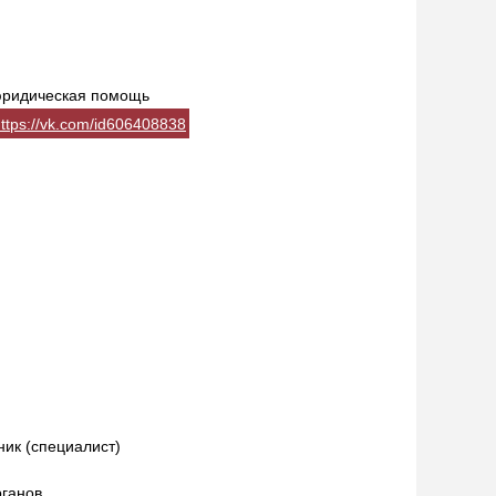
юридическая помощь
ttps://vk.com/id606408838
ик (специалист)
рганов