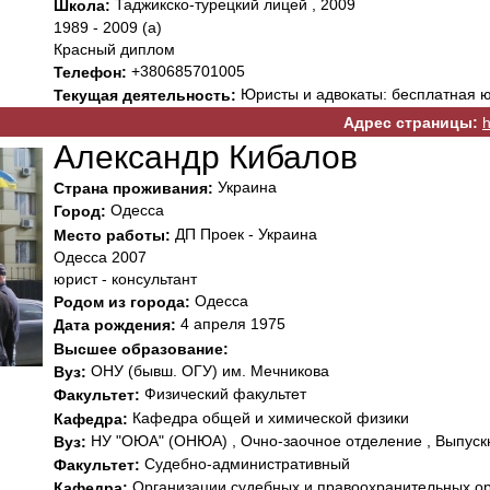
Таджикско-турецкий лицей , 2009
Школа:
1989 - 2009 (а)
Красный диплом
+380685701005
Телефон:
Юристы и адвокаты: бесплатная 
Текущая деятельность:
Адрес страницы:
h
Александр Кибалов
Украина
Страна проживания:
Одесса
Город:
ДП Проек - Украина
Место работы:
Одесса 2007
юрист - консультант
Одесса
Родом из города:
4 апреля 1975
Дата рождения:
Высшее образование:
ОНУ (бывш. ОГУ) им. Мечникова
Вуз:
Физический факультет
Факультет:
Кафедра общей и химической физики
Кафедра:
НУ "ОЮА" (ОНЮА) , Очно-заочное отделение , Выпускн
Вуз:
Судебно-административный
Факультет:
Организации судебных и правоохранительных о
Кафедра: