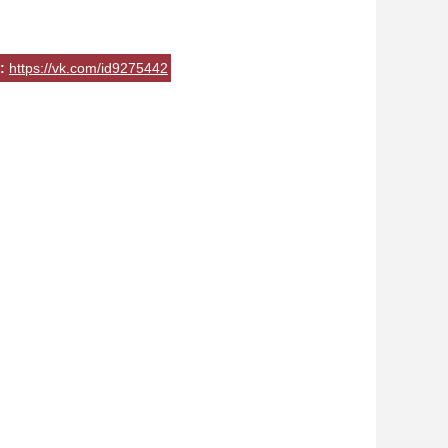
:
https://vk.com/id9275442