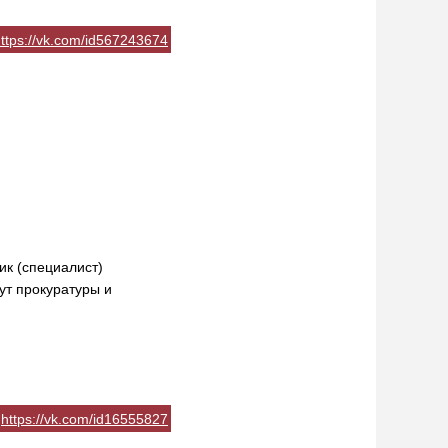
ttps://vk.com/id567243674
ик (специалист)
ут прокуратуры и
https://vk.com/id16555827