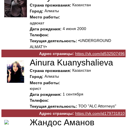
Казахстан
Страна проживания:
Алматы
Город:
Место работы:
адвокат
4 июня 2000
Дата рождения:
Телефон:
•UNDERGROUND
Текущая деятельность:
ALMATY•
Адрес страницы:
https://vk.com/id532507496
Ainura Kuanyshalieva
Казахстан
Страна проживания:
Алматы
Город:
Место работы:
юрист
1 сентября
Дата рождения:
Телефон:
ТОО "ALC Attorneys"
Текущая деятельность:
Адрес страницы:
https://vk.com/id179731810
Жандос Аманов