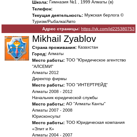
Гимназия №1 , 1999 Алматы (в)
Школа:
Телефон:
Мужская берлога ©
Текущая деятельность:
Туризм/Рыбалка/Авто
Адрес страницы:
https://vk.com/id225380753
Mikhail Zyablov
Казахстан
Страна проживания:
Алматы
Город:
ТОО "Юридическое агентство
Место работы:
"АЛСЕМИ"
Алматы 2012
Директор фирмы
ТОО "ИНТЕРТРЕЙД"
Место работы:
Алматы 2008 - 2012
Начальник юридической службы
АО "Алматы Канты"
Место работы:
Алматы 2007 - 2008
Юрисконсульт
ТОО Юридическая компания
Место работы:
«Элит и К»
Алматы 2004 - 2007