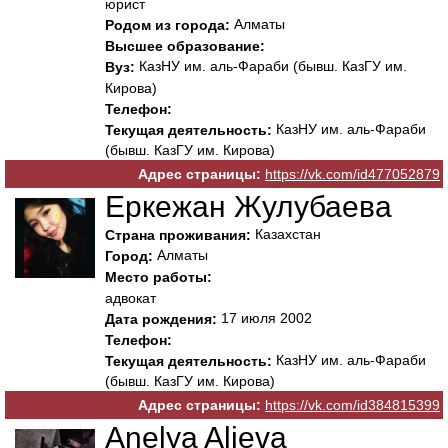
юрист
Алматы
Родом из города:
Высшее образование:
КазНУ им. аль-Фараби (бывш. КазГУ им.
Вуз:
Кирова)
Телефон:
КазНУ им. аль-Фараби
Текущая деятельность:
(бывш. КазГУ им. Кирова)
Адрес страницы:
https://vk.com/id477052879
Еркежан Жулубаева
Казахстан
Страна проживания:
Алматы
Город:
Место работы:
адвокат
17 июля 2002
Дата рождения:
Телефон:
КазНУ им. аль-Фараби
Текущая деятельность:
(бывш. КазГУ им. Кирова)
Адрес страницы:
https://vk.com/id384815399
Anelya Alieva