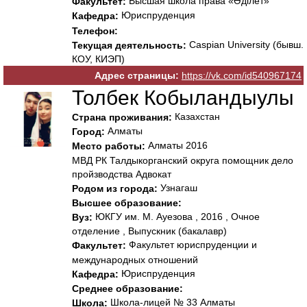
Высшая школа права «Әділет»
Факультет:
Юриспруденция
Кафедра:
Телефон:
Caspian University (бывш.
Текущая деятельность:
КОУ, КИЭП)
Адрес страницы:
https://vk.com/id540967174
Толбек Кобыландыулы
Казахстан
Страна проживания:
Алматы
Город:
Алматы 2016
Место работы:
МВД РК Талдыкорганский округа помощник дело
пройзводства Адвокат
Узнагаш
Родом из города:
Высшее образование:
ЮКГУ им. М. Ауезова , 2016 , Очное
Вуз:
отделение , Выпускник (бакалавр)
Факультет юриспруденции и
Факультет:
международных отношений
Юриспруденция
Кафедра:
Среднее образование:
Школа-лицей № 33 Алматы
Школа: