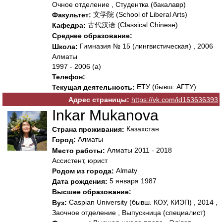
Очное отделение , Студентка (бакалавр)
文学院 (School of Liberal Arts)
Факультет:
古代汉语 (Classical Chinese)
Кафедра:
Среднее образование:
Гимназия № 15 (лингвистическая) , 2006
Школа:
Алматы
1997 - 2006 (а)
Телефон:
ЕТУ (бывш. АГТУ)
Текущая деятельность:
Адрес страницы:
https://vk.com/id163636393
Inkar Mukanova
Казахстан
Страна проживания:
Алматы
Город:
Алматы 2011 - 2018
Место работы:
Ассистент, юрист
Almaty
Родом из города:
5 января 1987
Дата рождения:
Высшее образование:
Caspian University (бывш. КОУ, КИЭП) , 2014 ,
Вуз:
Заочное отделение , Выпускница (специалист)