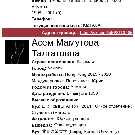
Школа № 16 им. А. Шарипова , 2003
Школа:
Алматы
1998 - 2001 (б)
Телефон:
КазГАСА
Текущая деятельность:
Адрес страницы:
https://vk.com/id593118966
Асем Мамутова
Талгатовна
Казахстан
Страна проживания:
Алматы
Город:
Hong Kong 2015 - 2020
Место работы:
Международник. Переводчик. Юрист
Алматы
Родом из города:
17 августа 1990
Дата рождения:
Высшее образование:
ЕТУ (бывш. АГТУ) , 2014 , Очное отделение ,
Вуз:
Студентка (магистр)
Юриспруденция
Факультет:
Юриспруденция
Кафедра:
北京师范大学 (Beijing Normal University) ,
Вуз: