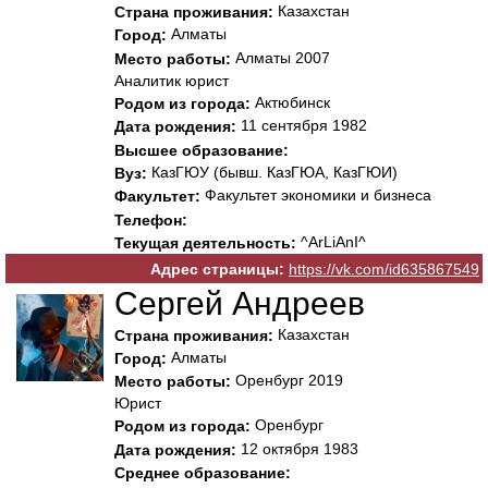
Казахстан
Страна проживания:
Алматы
Город:
Алматы 2007
Место работы:
Аналитик юрист
Актюбинск
Родом из города:
11 сентября 1982
Дата рождения:
Высшее образование:
КазГЮУ (бывш. КазГЮА, КазГЮИ)
Вуз:
Факультет экономики и бизнеса
Факультет:
Телефон:
^ArLiAnI^
Текущая деятельность:
Адрес страницы:
https://vk.com/id635867549
Сергей Андреев
Казахстан
Страна проживания:
Алматы
Город:
Оренбург 2019
Место работы:
Юрист
Оренбург
Родом из города:
12 октября 1983
Дата рождения:
Среднее образование: