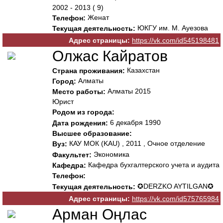
2002 - 2013 ( 9)
Женат
Телефон:
ЮКГУ им. М. Ауезова
Текущая деятельность:
Адрес страницы:
https://vk.com/id545198481
Олжас Кайратов
Казахстан
Страна проживания:
Алматы
Город:
Алматы 2015
Место работы:
Юрист
Родом из города:
6 декабря 1990
Дата рождения:
Высшее образование:
КАУ МОК (KAU) , 2011 , Очное отделение
Вуз:
Экономика
Факультет:
Кафедра бухгалтерского учета и аудита
Кафедра:
Телефон:
✪DERZKO AYTILGAN✪
Текущая деятельность:
Адрес страницы:
https://vk.com/id575765984
Арман Оңлас