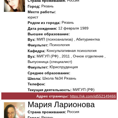
Россия
Страна проживания:
Рязань
Город:
Место работы:
юрист
Рязань
Родом из города:
12 февраля 1989
Дата рождения:
Высшее образование:
МИП (психоанализа) , Абитуриентка
Вуз:
Психология
Факультет:
Консультативная психология
Кафедра:
МИГУП (РФ) , 2011 , Очное отделение ,
Вуз:
Выпускница (специалист)
Юриспруденция
Факультет:
Среднее образование:
Школа №34 Рязань
Школа:
Телефон:
МИГУП (РФ)
Текущая деятельность:
Адрес страницы:
https://vk.com/id552149466
Мария Ларионова
Россия
Страна проживания:
Рязань
Город: