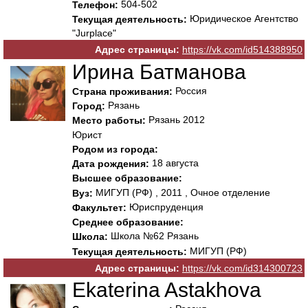
504-502
Телефон:
Юридическое Агентство
Текущая деятельность:
"Jurplace"
Адрес страницы:
https://vk.com/id514388950
Ирина Батманова
Россия
Страна проживания:
Рязань
Город:
Рязань 2012
Место работы:
Юрист
Родом из города:
18 августа
Дата рождения:
Высшее образование:
МИГУП (РФ) , 2011 , Очное отделение
Вуз:
Юриспруденция
Факультет:
Среднее образование:
Школа №62 Рязань
Школа:
МИГУП (РФ)
Текущая деятельность:
Адрес страницы:
https://vk.com/id314300723
Ekaterina Astakhova