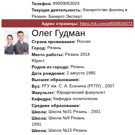
89009053024
Телефон:
Банкротство физлиц в
Текущая деятельность:
Рязани- Банкрот-Эксперт
Адрес страницы:
https://vk.com/id500924072
Олег Гудман
Россия
Страна проживания:
Рязань
Город:
Рязань 2014
Место работы:
Юрист
Рязань
Родом из города:
2 августа 1985
Дата рождения:
Высшее образование:
РГУ им. С. А. Есенина (РГПУ) , 2007
Вуз:
Юридический факультет
Факультет:
Кафедра политологии
Кафедра:
Среднее образование:
Школа №31 Рязань - 2001
Школа:
Школа №9 Рязань
Школа:
1991
Школа №15 Рязань
Школа: