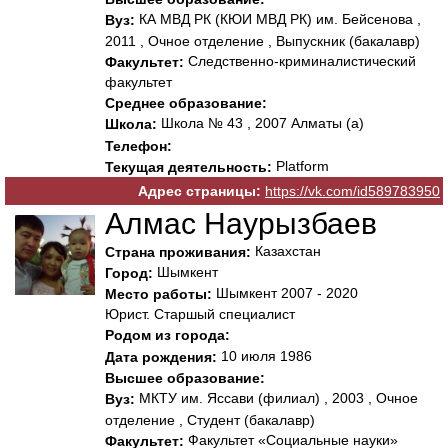
КА МВД РК (КЮИ МВД РК) им. Бейсенова ,
Вуз:
2011 , Очное отделение , Выпускник (бакалавр)
Следственно-криминалистический
Факультет:
факультет
Среднее образование:
Школа № 43 , 2007 Алматы (а)
Школа:
Телефон:
Platform
Текущая деятельность:
Адрес страницы:
https://vk.com/id589783950
Алмас Наурызбаев
Казахстан
Страна проживания:
Шымкент
Город:
Шымкент 2007 - 2020
Место работы:
Юрист. Старшый специалист
Родом из города:
10 июля 1986
Дата рождения:
Высшее образование:
МКТУ им. Яссави (филиал) , 2003 , Очное
Вуз:
отделение , Студент (бакалавр)
Факультет «Социальные науки»
Факультет: