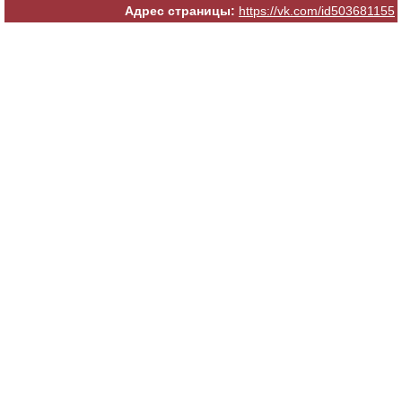
Адрес страницы:
https://vk.com/id503681155