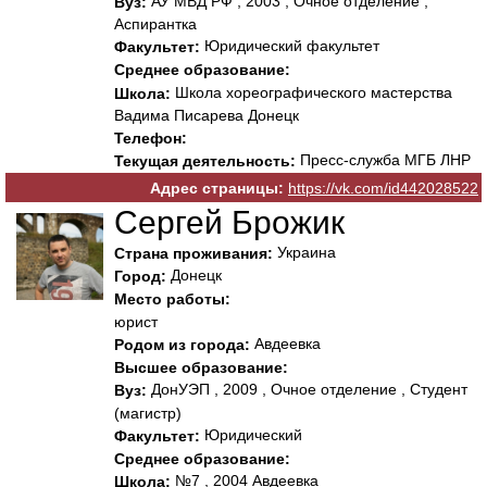
АУ МВД РФ , 2003 , Очное отделение ,
Вуз:
Аспирантка
Юридический факультет
Факультет:
Среднее образование:
Школа хореографического мастерства
Школа:
Вадима Писарева Донецк
Телефон:
Пресс-служба МГБ ЛНР
Текущая деятельность:
Адрес страницы:
https://vk.com/id442028522
Сергей Брожик
Украина
Страна проживания:
Донецк
Город:
Место работы:
юрист
Авдеевка
Родом из города:
Высшее образование:
ДонУЭП , 2009 , Очное отделение , Студент
Вуз:
(магистр)
Юридический
Факультет:
Среднее образование:
№7 , 2004 Авдеевка
Школа: