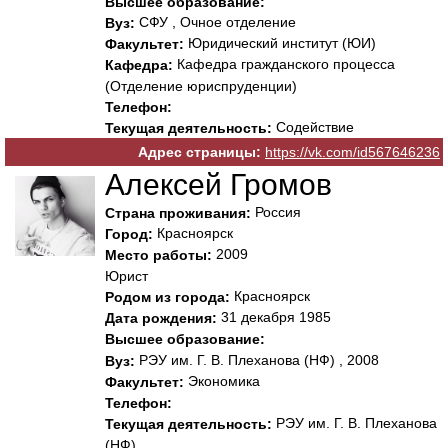
Высшее образование:
СФУ , Очное отделение
Вуз:
Юридический институт (ЮИ)
Факультет:
Кафедра гражданского процесса
Кафедра:
(Отделение юриспруденции)
Телефон:
Содействие
Текущая деятельность:
Адрес страницы:
https://vk.com/id567646236
Алексей Громов
Россия
Страна проживания:
Красноярск
Город:
2009
Место работы:
Юрист
Красноярск
Родом из города:
31 декабря 1985
Дата рождения:
Высшее образование:
РЭУ им. Г. В. Плеханова (НФ) , 2008
Вуз:
Экономика
Факультет:
Телефон:
РЭУ им. Г. В. Плеханова
Текущая деятельность:
(НФ)