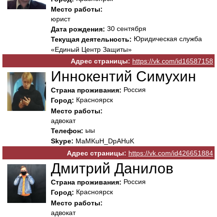
Место работы:
юрист
30 сентября
Дата рождения:
Юридическая служба
Текущая деятельность:
«Единый Центр Защиты»
Адрес страницы:
https://vk.com/id16587158
Иннокентий Симухин
Россия
Страна проживания:
Красноярск
Город:
Место работы:
адвокат
ыы
Телефон:
Skype:
MaMKuH_DpAHuK
Адрес страницы:
https://vk.com/id426651884
Дмитрий Данилов
Россия
Страна проживания:
Красноярск
Город:
Место работы:
адвокат