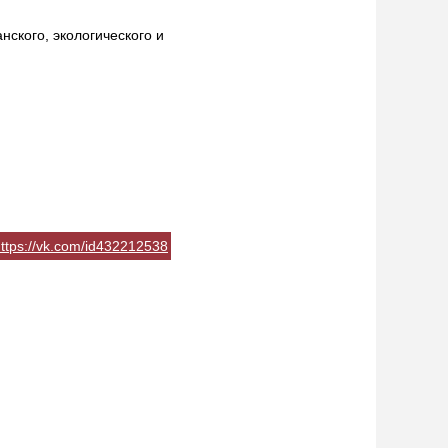
ского, экологического и
ttps://vk.com/id432212538