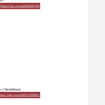
ест
https://vk.com/id95309748
 | Челябинск
https://vk.com/id591158952