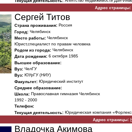
Агентство недвижимости Дан-Инв
Текущая деятельность:
Адрес страницы:
Сергей Титов
Россия
Страна проживания:
Челябинск
Город:
Челябинск
Место работы:
Юрист,специалист по правам человека
Челябинск
Родом из города:
6 октября 1985
Дата рождения:
Высшее образование:
ЧелГУ
Вуз:
ЮУрГУ (НИУ)
Вуз:
Юридический институт
Факультет:
Среднее образование:
Православная гимназия Челябинск
Школа:
1992 - 2000
Телефон:
Юридическая компания «Форлекс»
Текущая деятельность:
Адрес страницы:
Владочка Акимова