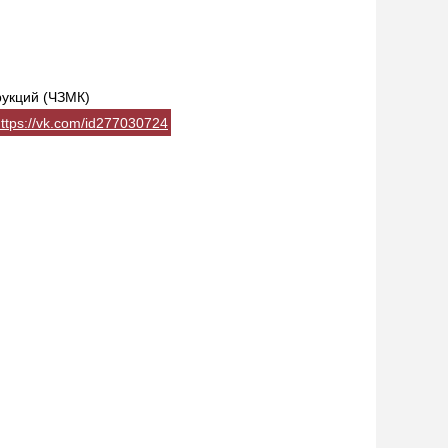
рукций (ЧЗМК)
ttps://vk.com/id277030724