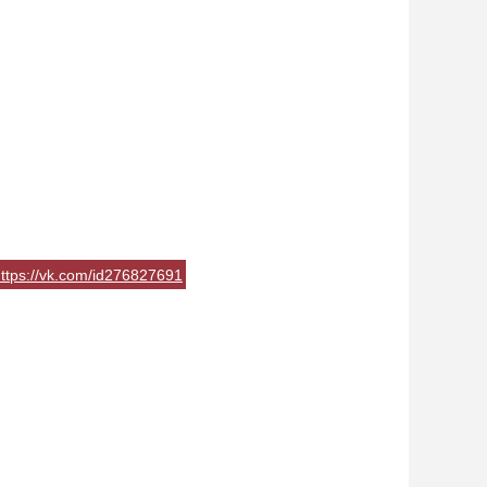
ttps://vk.com/id276827691