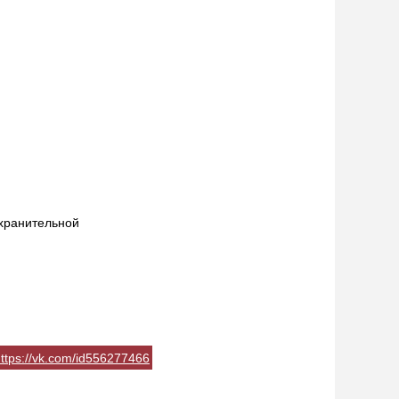
хранительной
ttps://vk.com/id556277466