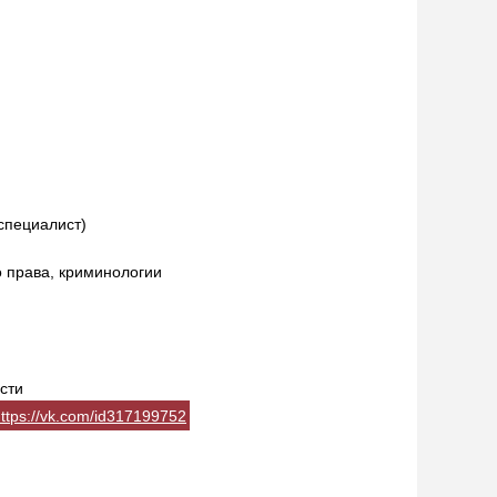
специалист)
 права, криминологии
сти
ttps://vk.com/id317199752