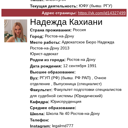
ЮФУ (бывш. РГУ)
Текущая деятельность:
Адрес страницы:
https://vk.com/id14327499
Надежда Кахиани
Россия
Страна проживания:
Ростов-на-Дону
Город:
Адвокатское Бюро Надежда
Место работы:
Ростов-на-Дону 2013
Юрист-адвокат
Ростов на Дону
Родом из города:
12 сентября 1991
Дата рождения:
Высшее образование:
РГУП (РФ) (бывш. РФ РАП) , Очное
Вуз:
отделение , Выпускница (специалист)
Факультет подготовки специалистов
Факультет:
для судебной системы (Юридический)
Юриспруденция
Кафедра:
Среднее образование:
Школа № 40 Ростов-на-Дону
Школа:
Телефон:
legalrnd777
Instagram: