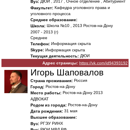
ДЮИ , 2017 , Очное отделение , Абитуриент
Вуз:
Кафедра уголовного права и
Факультет:
уголовного процесса
Среднее образование:
Школа №10 , 2013 Ростов-на-Дону
Школа:
2007 - 2013 (г)
Среднее
Информация скрыта
Телефон:
Skype:
Информация скрыта
ДЮИ
Текущая деятельность:
Адрес страницы:
https://vk.com/id94393192
Игорь Шаповалов
Россия
Страна проживания:
Ростов-на-Дону
Город:
Ростов-на-Дону 2013
Место работы:
АДВОКАТ
Ростов-на-Дону
Родом из города:
31 мая
Дата рождения:
Высшее образование:
РГЭУ РИНХ
Вуз:
РЮИ МВД РФ
Вуз: