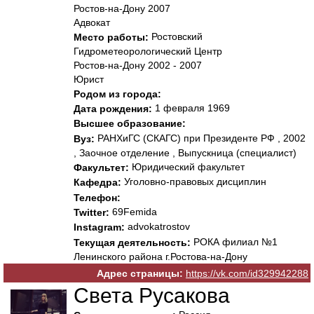
Ростов-на-Дону 2007
Адвокат
Ростовский
Место работы:
Гидрометеорологический Центр
Ростов-на-Дону 2002 - 2007
Юрист
Родом из города:
1 февраля 1969
Дата рождения:
Высшее образование:
РАНХиГС (СКАГС) при Президенте РФ , 2002
Вуз:
, Заочное отделение , Выпускница (специалист)
Юридический факультет
Факультет:
Уголовно-правовых дисциплин
Кафедра:
Телефон:
69Femida
Twitter:
advokatrostov
Instagram:
РОКА филиал №1
Текущая деятельность:
Ленинского района г.Ростова-на-Дону
Адрес страницы:
https://vk.com/id329942288
Света Русакова