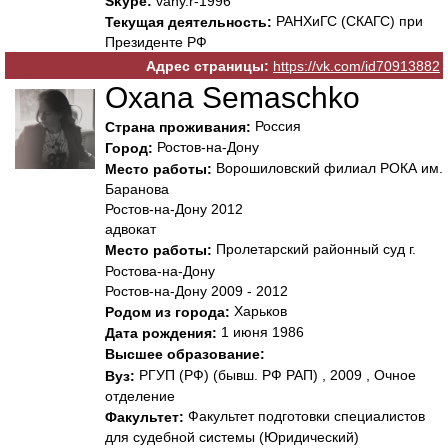
Skype:
vany.r-1996
РАНХиГС (СКАГС) при
Текущая деятельность:
Президенте РФ
Адрес страницы:
https://vk.com/id70913882
Oxana Semaschko
Россия
Страна проживания:
Ростов-на-Дону
Город:
Ворошиловский филиал РОКА им.
Место работы:
Баранова
Ростов-на-Дону 2012
адвокат
Пролетарский районный суд г.
Место работы:
Ростова-на-Дону
Ростов-на-Дону 2009 - 2012
Харьков
Родом из города:
1 июня 1986
Дата рождения:
Высшее образование:
РГУП (РФ) (бывш. РФ РАП) , 2009 , Очное
Вуз:
отделение
Факультет подготовки специалистов
Факультет:
для судебной системы (Юридический)