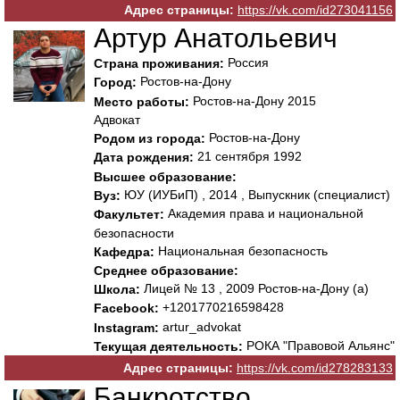
Адрес страницы:
https://vk.com/id273041156
Артур Анатольевич
Россия
Страна проживания:
Ростов-на-Дону
Город:
Ростов-на-Дону 2015
Место работы:
Адвокат
Ростов-на-Дону
Родом из города:
21 сентября 1992
Дата рождения:
Высшее образование:
ЮУ (ИУБиП) , 2014 , Выпускник (специалист)
Вуз:
Академия права и национальной
Факультет:
безопасности
Национальная безопасность
Кафедра:
Среднее образование:
Лицей № 13 , 2009 Ростов-на-Дону (а)
Школа:
+1201770216598428
Facebook:
artur_advokat
Instagram:
РОКА "Правовой Альянс"
Текущая деятельность:
Адрес страницы:
https://vk.com/id278283133
Банкротство