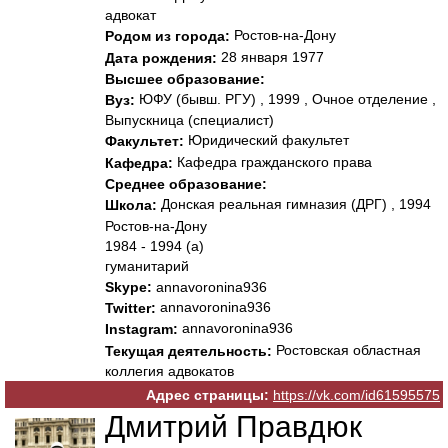
адвокат
Ростов-на-Дону
Родом из города:
28 января 1977
Дата рождения:
Высшее образование:
ЮФУ (бывш. РГУ) , 1999 , Очное отделение ,
Вуз:
Выпускница (специалист)
Юридический факультет
Факультет:
Кафедра гражданского пpава
Кафедра:
Среднее образование:
Донская реальная гимназия (ДРГ) , 1994
Школа:
Ростов-на-Дону
1984 - 1994 (а)
гуманитарий
Skype:
annavoronina936
annavoronina936
Twitter:
annavoronina936
Instagram:
Ростовская областная
Текущая деятельность:
коллегия адвокатов
Адрес страницы:
https://vk.com/id61595575
Дмитрий Правдюк