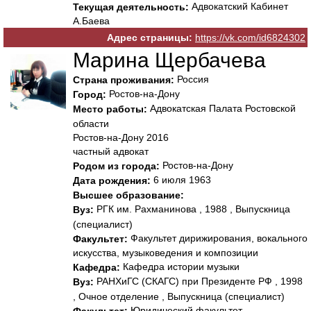
Адвокатский Кабинет
Текущая деятельность:
А.Баева
Адрес страницы:
https://vk.com/id6824302
Марина Щербачева
Россия
Страна проживания:
Ростов-на-Дону
Город:
Адвокатская Палата Ростовской
Место работы:
области
Ростов-на-Дону 2016
частный адвокат
Ростов-на-Дону
Родом из города:
6 июля 1963
Дата рождения:
Высшее образование:
РГК им. Рахманинова , 1988 , Выпускница
Вуз:
(специалист)
Факультет дирижирования, вокального
Факультет:
искусства, музыковедения и композиции
Кафедра истории музыки
Кафедра:
РАНХиГС (СКАГС) при Президенте РФ , 1998
Вуз:
, Очное отделение , Выпускница (специалист)
Юридический факультет
Факультет: