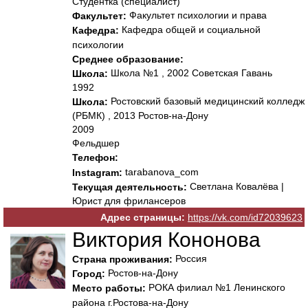
Студентка (специалист)
Факультет психологии и права
Факультет:
Кафедра общей и социальной
Кафедра:
психологии
Среднее образование:
Школа №1 , 2002 Советская Гавань
Школа:
1992
Ростовский базовый медицинский колледж
Школа:
(РБМК) , 2013 Ростов-на-Дону
2009
Фельдшер
Телефон:
tarabanova_com
Instagram:
Светлана Ковалёва |
Текущая деятельность:
Юрист для фрилансеров
Адрес страницы:
https://vk.com/id72039623
Виктория Кононова
Россия
Страна проживания:
Ростов-на-Дону
Город:
РОКА филиал №1 Ленинского
Место работы:
района г.Ростова-на-Дону