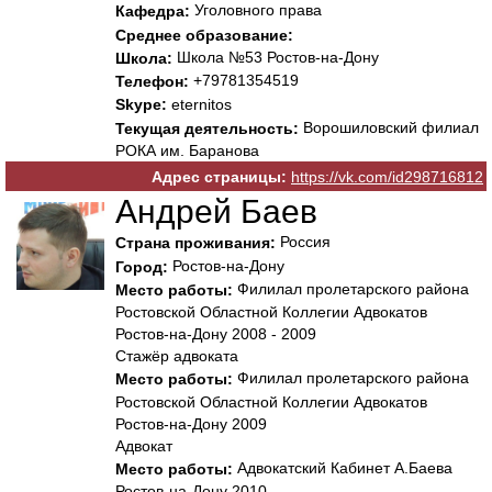
Уголовного права
Кафедра:
Среднее образование:
Школа №53 Ростов-на-Дону
Школа:
+79781354519
Телефон:
Skype:
eternitos
Ворошиловский филиал
Текущая деятельность:
РОКА им. Баранова
Адрес страницы:
https://vk.com/id298716812
Андрей Баев
Россия
Страна проживания:
Ростов-на-Дону
Город:
Филилал пролетарского района
Место работы:
Ростовской Областной Коллегии Адвокатов
Ростов-на-Дону 2008 - 2009
Стажёр адвоката
Филилал пролетарского района
Место работы:
Ростовской Областной Коллегии Адвокатов
Ростов-на-Дону 2009
Адвокат
Адвокатский Кабинет А.Баева
Место работы:
Ростов-на-Дону 2010