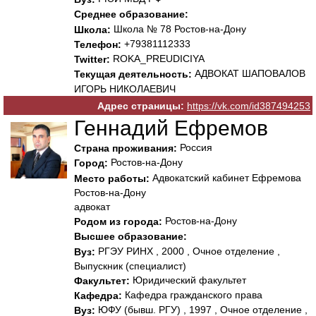
Среднее образование:
Школа № 78 Ростов-на-Дону
Школа:
+79381112333
Телефон:
ROKA_PREUDICIYA
Twitter:
АДВОКАТ ШАПОВАЛОВ
Текущая деятельность:
ИГОРЬ НИКОЛАЕВИЧ
Адрес страницы:
https://vk.com/id387494253
Геннадий Ефремов
Россия
Страна проживания:
Ростов-на-Дону
Город:
Адвокатский кабинет Ефремова
Место работы:
Ростов-на-Дону
адвокат
Ростов-на-Дону
Родом из города:
Высшее образование:
РГЭУ РИНХ , 2000 , Очное отделение ,
Вуз:
Выпускник (специалист)
Юридический факультет
Факультет:
Кафедра гражданского права
Кафедра:
ЮФУ (бывш. РГУ) , 1997 , Очное отделение ,
Вуз: