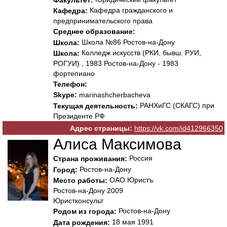
Кафедра гражданского и
Кафедра:
предпринимательского права
Среднее образование:
Школа №86 Ростов-на-Дону
Школа:
Колледж искусств (РКИ, бывш. РУИ,
Школа:
РОГУИ) , 1983 Ростов-на-Дону - 1983
фортепиано
Телефон:
Skype:
marinashcherbacheva
РАНХиГС (СКАГС) при
Текущая деятельность:
Президенте РФ
Адрес страницы:
https://vk.com/id412966350
Алиса Максимова
Россия
Страна проживания:
Ростов-на-Дону
Город:
ОАО Юристъ
Место работы:
Ростов-на-Дону 2009
Юристконсульт
Ростов-на-Дону
Родом из города:
18 мая 1991
Дата рождения: