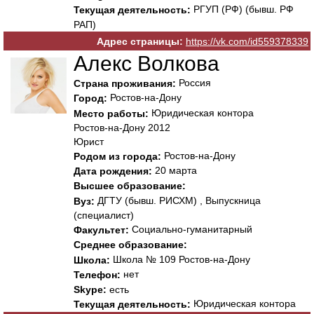
РГУП (РФ) (бывш. РФ
Текущая деятельность:
РАП)
Адрес страницы:
https://vk.com/id559378339
Алекс Волкова
Россия
Страна проживания:
Ростов-на-Дону
Город:
Юридическая контора
Место работы:
Ростов-на-Дону 2012
Юрист
Ростов-на-Дону
Родом из города:
20 марта
Дата рождения:
Высшее образование:
ДГТУ (бывш. РИСХМ) , Выпускница
Вуз:
(специалист)
Социально-гуманитарный
Факультет:
Среднее образование:
Школа № 109 Ростов-на-Дону
Школа:
нет
Телефон:
Skype:
есть
Юридическая контора
Текущая деятельность: