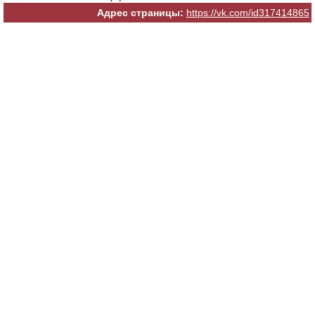
Адрес страницы:
https://vk.com/id317414865