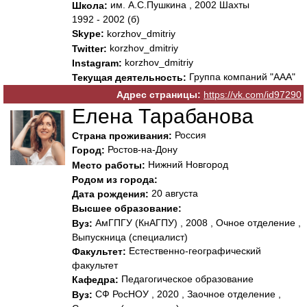
им. А.С.Пушкина , 2002 Шахты
Школа:
1992 - 2002 (б)
Skype:
korzhov_dmitriy
korzhov_dmitriy
Twitter:
korzhov_dmitriy
Instagram:
Группа компаний "ААА"
Текущая деятельность:
Адрес страницы:
https://vk.com/id97290
Елена Тарабанова
Россия
Страна проживания:
Ростов-на-Дону
Город:
Нижний Новгород
Место работы:
Родом из города:
20 августа
Дата рождения:
Высшее образование:
АмГПГУ (КнАГПУ) , 2008 , Очное отделение ,
Вуз:
Выпускница (специалист)
Естественно-географический
Факультет:
факультет
Педагогическое образование
Кафедра:
СФ РосНОУ , 2020 , Заочное отделение ,
Вуз: