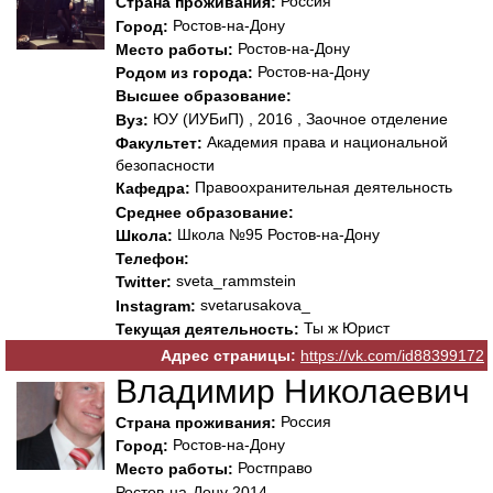
Россия
Страна проживания:
Ростов-на-Дону
Город:
Ростов-на-Дону
Место работы:
Ростов-на-Дону
Родом из города:
Высшее образование:
ЮУ (ИУБиП) , 2016 , Заочное отделение
Вуз:
Академия права и национальной
Факультет:
безопасности
Правоохранительная деятельность
Кафедра:
Среднее образование:
Школа №95 Ростов-на-Дону
Школа:
Телефон:
sveta_rammstein
Twitter:
svetarusakova_
Instagram:
Ты ж Юрист
Текущая деятельность:
Адрес страницы:
https://vk.com/id88399172
Владимир Николаевич
Россия
Страна проживания:
Ростов-на-Дону
Город:
Ростправо
Место работы:
Ростов-на-Дону 2014