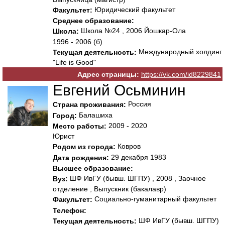
Юридический факультет
Факультет:
Среднее образование:
Школа №24 , 2006 Йошкар-Ола
Школа:
1996 - 2006 (б)
Международный холдинг
Текущая деятельность:
"Life is Good"
Адрес страницы:
https://vk.com/id8229841
Евгений Осьминин
Россия
Страна проживания:
Балашиха
Город:
2009 - 2020
Место работы:
Юрист
Ковров
Родом из города:
29 декабря 1983
Дата рождения:
Высшее образование:
ШФ ИвГУ (бывш. ШГПУ) , 2008 , Заочное
Вуз:
отделение , Выпускник (бакалавр)
Социально-гуманитарный факультет
Факультет:
Телефон:
ШФ ИвГУ (бывш. ШГПУ)
Текущая деятельность: