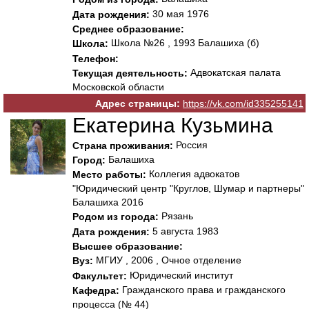
30 мая 1976
Дата рождения:
Среднее образование:
Школа №26 , 1993 Балашиха (б)
Школа:
Телефон:
Адвокатская палата
Текущая деятельность:
Московской области
Адрес страницы:
https://vk.com/id335255141
Екатерина Кузьмина
Россия
Страна проживания:
Балашиха
Город:
Коллегия адвокатов
Место работы:
"Юридический центр "Круглов, Шумар и партнеры"
Балашиха 2016
Рязань
Родом из города:
5 августа 1983
Дата рождения:
Высшее образование:
МГИУ , 2006 , Очное отделение
Вуз:
Юридический институт
Факультет:
Гражданского права и гражданского
Кафедра:
процесса (№ 44)