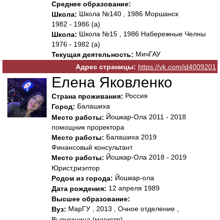
Среднее образование:
Школа №140 , 1986 Моршанск
Школа:
1982 - 1986 (а)
Школа №15 , 1986 Набережные Челны
Школа:
1976 - 1982 (а)
МичГАУ
Текущая деятельность:
Адрес страницы:
https://vk.com/id4009201
Елена Яковленко
Россия
Страна проживания:
Балашиха
Город:
Йошкар-Ола 2011 - 2018
Место работы:
помощник проректора
Балашиха 2019
Место работы:
Финансовый консультант
Йошкар-Ола 2018 - 2019
Место работы:
Юрист,риэлтор
Йошкар-ола
Родом из города:
12 апреля 1989
Дата рождения:
Высшее образование:
МарГУ , 2013 , Очное отделение ,
Вуз:
Выпускница (магистр)