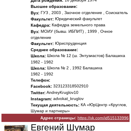
16 декабря 1974
Дата рождения:
Высшее образование:
ГУЗ , 2003 , Заочное отделение , Соискатель
Вуз:
Юридический факультет
Факультет:
Кафедра земельного права
Кафедра:
МОИУ (бывш. ИБПИТ) , 1999 , Очное
Вуз:
отделение
Юриспруденция
Факультет:
Среднее образование:
Школа № 12 (ш. Энтузиастов) Балашиха
Школа:
1982 - 1982
Школа № 2 , 1992 Балашиха
Школа:
1982 - 1992
Телефон:
323123318502910
Facebook:
AndreyKruglov10
Twitter:
advokat_kruglov
Instagram:
КА «ЮрЦентр «Круглов,
Текущая деятельность:
Шумар и партнеры»
Адрес страницы:
https://vk.com/id515133996
Евгений Шумар