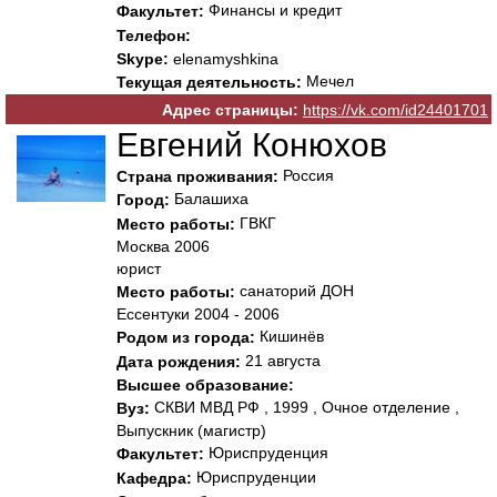
Финансы и кредит
Факультет:
Телефон:
Skype:
elenamyshkina
Мечел
Текущая деятельность:
Адрес страницы:
https://vk.com/id24401701
Евгений Конюхов
Россия
Страна проживания:
Балашиха
Город:
ГВКГ
Место работы:
Москва 2006
юрист
санаторий ДОН
Место работы:
Ессентуки 2004 - 2006
Кишинёв
Родом из города:
21 августа
Дата рождения:
Высшее образование:
СКВИ МВД РФ , 1999 , Очное отделение ,
Вуз:
Выпускник (магистр)
Юриспруденция
Факультет:
Юриспруденции
Кафедра: