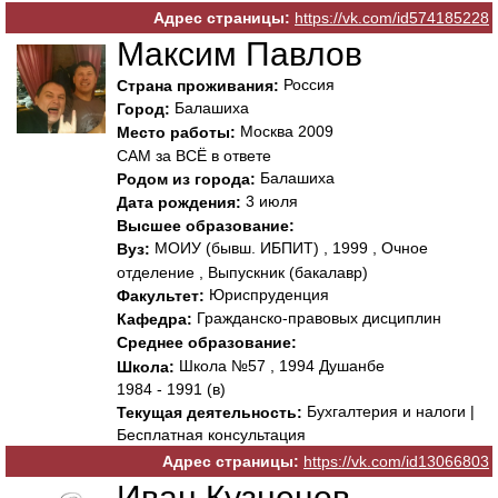
Адрес страницы:
https://vk.com/id574185228
Максим Павлов
Россия
Страна проживания:
Балашиха
Город:
Москва 2009
Место работы:
САМ за ВСЁ в ответе
Балашиха
Родом из города:
3 июля
Дата рождения:
Высшее образование:
МОИУ (бывш. ИБПИТ) , 1999 , Очное
Вуз:
отделение , Выпускник (бакалавр)
Юриспруденция
Факультет:
Гражданско-правовых дисциплин
Кафедра:
Среднее образование:
Школа №57 , 1994 Душанбе
Школа:
1984 - 1991 (в)
Бухгалтерия и налоги |
Текущая деятельность:
Бесплатная консультация
Адрес страницы:
https://vk.com/id13066803
Иван Кузнецов