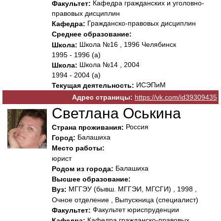
Кафедра гражданских и уголовно-
Факультет:
правовых дисциплин
Гражданско-правовых дисциплин
Кафедра:
Среднее образование:
Школа №16 , 1996 Челябинск
Школа:
1995 - 1996 (а)
Школа №14 , 2004
Школа:
1994 - 2004 (а)
ИСЭПиМ
Текущая деятельность:
Адрес страницы:
https://vk.com/id39309435
Светлана Оськина
Россия
Страна проживания:
Балашиха
Город:
Место работы:
юрист
Балашиха
Родом из города:
Высшее образование:
МГГЭУ (бывш. МГГЭИ, МГСГИ) , 1998 ,
Вуз:
Очное отделение , Выпускница (специалист)
Факультет юриспруденции
Факультет:
Кафедра гражданско-правовых
Кафедра: