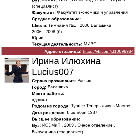
(специалист)
Факультет экономики и управления
Факультет:
Среднее образование:
Гимназия №1 , 2008 Балашиха
Школа:
2006 - 2008 (б)
Юрист
МИЭП
Текущая деятельность:
Адрес страницы:
https://vk.com/id10096984
Ирина Илюхина
Lucius007
Россия
Страна проживания:
Балашиха
Город:
Место работы:
адвокат
Туапсе.Теперь живу в Москве
Родом из города:
8 октября 1987
Дата рождения:
Высшее образование:
ИСЭМиП , 2009 , Очное отделение ,
Вуз:
Выпускница (специалист)