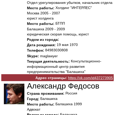
Отдел урегулирования убытков, начальник отдела
Холдинг "ИНТЕРЛЕС"
Место работы:
Москва 2005 - 2007
юрист холдинга
БТПП
Место работы:
Балашиха 2009 - 2009
юридическая скорая помощь, юрист
Родом из города:
19 мая 1970
Дата рождения:
84983030808
Телефон:
Skype:
maglawyer
Консультационно-
Текущая деятельность:
информационный центр развития
предпринимательства "Балашиха"
Адрес страницы:
https://vk.com/id437273905
Александр Федосов
Россия
Страна проживания:
Балашиха
Город:
Балашиха 1999
Место работы:
Адвокат
Балашиха
Родом из города: