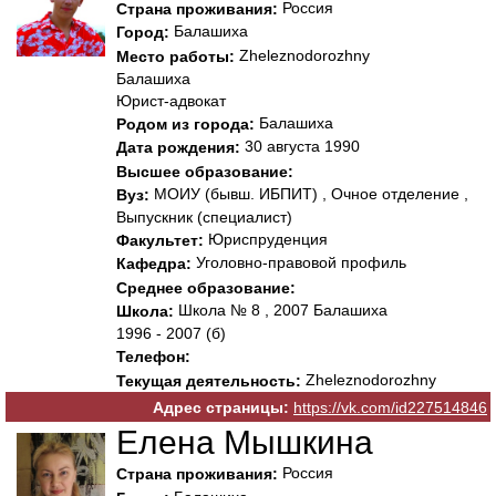
Россия
Страна проживания:
Балашиха
Город:
Zheleznodorozhny
Место работы:
Балашиха
Юрист-адвокат
Балашиха
Родом из города:
30 августа 1990
Дата рождения:
Высшее образование:
МОИУ (бывш. ИБПИТ) , Очное отделение ,
Вуз:
Выпускник (специалист)
Юриспруденция
Факультет:
Уголовно-правовой профиль
Кафедра:
Среднее образование:
Школа № 8 , 2007 Балашиха
Школа:
1996 - 2007 (б)
Телефон:
Zheleznodorozhny
Текущая деятельность:
Адрес страницы:
https://vk.com/id227514846
Елена Мышкина
Россия
Страна проживания: