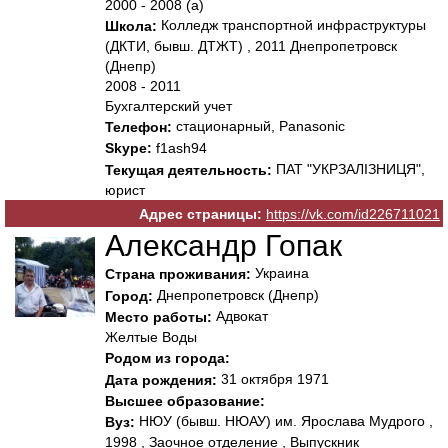
2000 - 2008 (а)
Колледж транспортной инфраструктуры
Школа:
(ДКТИ, бывш. ДТЖТ) , 2011 Днепропетровск
(Днепр)
2008 - 2011
Бухгалтерский учет
стационарный, Panasonic
Телефон:
Skype:
f1ash94
ПАТ "УКРЗАЛІЗНИЦЯ",
Текущая деятельность:
юрист
Адрес страницы:
https://vk.com/id226711021
Александр Гопак
Украина
Страна проживания:
Днепропетровск (Днепр)
Город:
Адвокат
Место работы:
Желтые Воды
Родом из города:
31 октября 1971
Дата рождения:
Высшее образование:
НЮУ (бывш. НЮАУ) им. Ярослава Мудрого ,
Вуз:
1998 , Заочное отделение , Выпускник