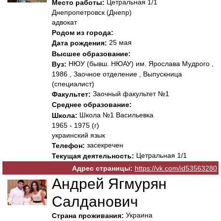
Цетральная 1/1
Место работы:
Днепропетровск (Днепр)
адвокат
Родом из города:
25 мая
Дата рождения:
Высшее образование:
НЮУ (бывш. НЮАУ) им. Ярослава Мудрого ,
Вуз:
1986 , Заочное отделение , Выпускница
(специалист)
Заочный факультет №1
Факультет:
Среднее образование:
Школа №1 Васильевка
Школа:
1965 - 1975 (г)
украинский язык
засекречен
Телефон:
Цетральная 1/1
Текущая деятельность:
Адрес страницы:
https://vk.com/id53563280
Андрей Ягмурян
Салданович
Украина
Страна проживания: