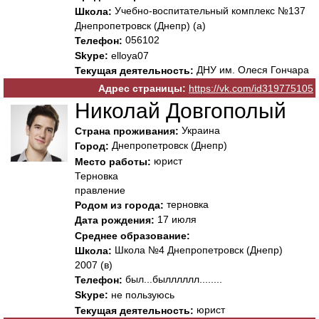
Учебно-воспитательный комплекс №137
Школа:
Днепропетровск (Днепр) (а)
056102
Телефон:
Skype:
elloya07
ДНУ им. Олеся Гончара
Текущая деятельность:
Адрес страницы:
https://vk.com/id319775105
Николай Довгополый
Украина
Страна проживания:
Днепропетровск (Днепр)
Город:
юрист
Место работы:
Терновка
правление
терновка
Родом из города:
17 июля
Дата рождения:
Среднее образование:
Школа №4 Днепропетровск (Днепр)
Школа:
2007 (в)
был...былллллл........
Телефон:
Skype:
не пользуюсь
юрист
Текущая деятельность: