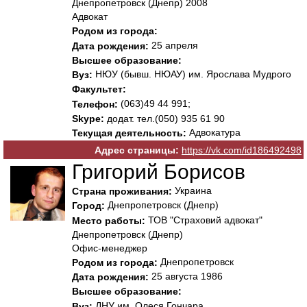
Днепропетровск (Днепр) 2008
Адвокат
Родом из города:
25 апреля
Дата рождения:
Высшее образование:
НЮУ (бывш. НЮАУ) им. Ярослава Мудрого
Вуз:
Факультет:
(063)49 44 991;
Телефон:
Skype:
додат. тел.(050) 935 61 90
Адвокатура
Текущая деятельность:
Адрес страницы:
https://vk.com/id186492498
Григорий Борисов
Украина
Страна проживания:
Днепропетровск (Днепр)
Город:
ТОВ "Страховий адвокат"
Место работы:
Днепропетровск (Днепр)
Офис-менеджер
Днепропетровск
Родом из города:
25 августа 1986
Дата рождения:
Высшее образование:
ДНУ им. Олеся Гончара
Вуз: