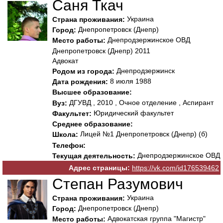
Саня Ткач
Украина
Страна проживания:
Днепропетровск (Днепр)
Город:
Днепродзержинское ОВД
Место работы:
Днепропетровск (Днепр) 2011
Адвокат
Днепродзержинск
Родом из города:
8 июля 1988
Дата рождения:
Высшее образование:
ДГУВД , 2010 , Очное отделение , Аспирант
Вуз:
Юридический факультет
Факультет:
Среднее образование:
Лицей №1 Днепропетровск (Днепр) (б)
Школа:
Телефон:
Днепродзержинское ОВД
Текущая деятельность:
Адрес страницы:
https://vk.com/id176539462
Степан Разумович
Украина
Страна проживания:
Днепропетровск (Днепр)
Город:
Адвокатская группа "Магистр"
Место работы: