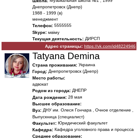
Музыкальная школа №1 , 1999
Школа:
Днепропетровск (Днепр)
1988 - 1999 (в)
менеджмент
5555555
Телефон:
Skype:
мвіму
ДИРСП
Текущая деятельность:
Адрес страницы:
https://vk.com/id48224946
Tatyana Demina
Украина
Страна проживания:
Днепропетровск (Днепр)
Город:
Место работы:
адвокат
ДНЕПР
Родом из города:
28 мая
Дата рождения:
Высшее образование:
ДНУ им. Олеся Гончара , Очное отделение ,
Вуз:
Выпускница (специалист)
Юридический факультет
Факультет:
Кафедра уголовного права и процесса
Кафедра:
Среднее образование: