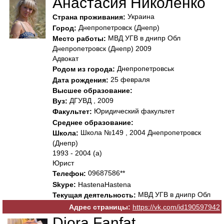
Анастасия Николенко
Украина
Страна проживания:
Днепропетровск (Днепр)
Город:
МВД УГВ в днипр Обл
Место работы:
Днепропетровск (Днепр) 2009
Адвокат
Днепропетровськ
Родом из города:
25 февраля
Дата рождения:
Высшее образование:
ДГУВД , 2009
Вуз:
Юридический факультет
Факультет:
Среднее образование:
Школа №149 , 2004 Днепропетровск
Школа:
(Днепр)
1993 - 2004 (а)
Юрист
09687586**
Телефон:
Skype:
HastenaHastena
МВД УГВ в днипр Обл
Текущая деятельность:
Адрес страницы:
https://vk.com/id190597942
Diora Fanfat