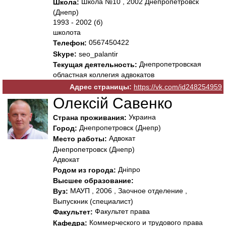
Школа №10 , 2002 Днепропетровск
Школа:
(Днепр)
1993 - 2002 (б)
школота
0567450422
Телефон:
Skype:
seo_palantir
Днепропетровская
Текущая деятельность:
областная коллегия адвокатов
Адрес страницы:
https://vk.com/id248254959
Олексій Савенко
Украина
Страна проживания:
Днепропетровск (Днепр)
Город:
Адвокат
Место работы:
Днепропетровск (Днепр)
Адвокат
Дніпро
Родом из города:
Высшее образование:
МАУП , 2006 , Заочное отделение ,
Вуз:
Выпускник (специалист)
Факультет права
Факультет:
Коммерческого и трудового права
Кафедра: