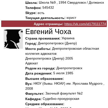
Школа №9 , 1994 Свердловск / Должанск
Школа:
545432
Телефон:
Skype:
есть
юрист
Текущая деятельность:
Адрес страницы:
https://vk.com/id179111774
Евгений Чоха
Украина
Страна проживания:
Днепропетровск (Днепр)
Город:
Днепропетровская областная
Место работы:
коллегия адвокатов
Днепропетровск (Днепр) 2005
Адвокат
Днепропетровск
Родом из города:
5 июля 1985
Дата рождения:
Высшее образование:
НЮУ (бывш. НЮАУ) им. Ярослава Мудрого ,
Вуз:
2008
Заочный факультет №2
Факультет:
Судебно-прокурорская
Кафедра:
Среднее образование: