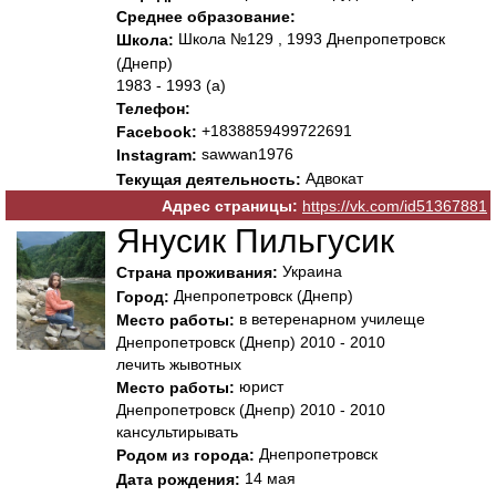
Среднее образование:
Школа №129 , 1993 Днепропетровск
Школа:
(Днепр)
1983 - 1993 (а)
Телефон:
+1838859499722691
Facebook:
sawwan1976
Instagram:
Адвокат
Текущая деятельность:
Адрес страницы:
https://vk.com/id51367881
Янусик Пильгусик
Украина
Страна проживания:
Днепропетровск (Днепр)
Город:
в ветеренарном училеще
Место работы:
Днепропетровск (Днепр) 2010 - 2010
лечить жывотных
юрист
Место работы:
Днепропетровск (Днепр) 2010 - 2010
кансультирывать
Днепропетровск
Родом из города:
14 мая
Дата рождения: