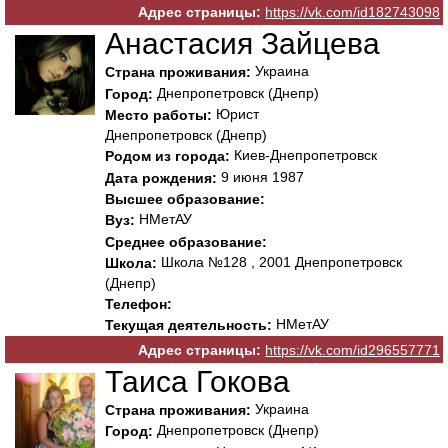
Адрес страницы:
https://vk.com/id182743098
Анастасия Зайцева
Украина
Страна проживания:
Днепропетровск (Днепр)
Город:
Юрист
Место работы:
Днепропетровск (Днепр)
Киев-Днепропетровск
Родом из города:
9 июня 1987
Дата рождения:
Высшее образование:
НМетАУ
Вуз:
Среднее образование:
Школа №128 , 2001 Днепропетровск
Школа:
(Днепр)
Телефон:
НМетАУ
Текущая деятельность:
Адрес страницы:
https://vk.com/id296557771
Таиса Гокова
Украина
Страна проживания:
Днепропетровск (Днепр)
Город: