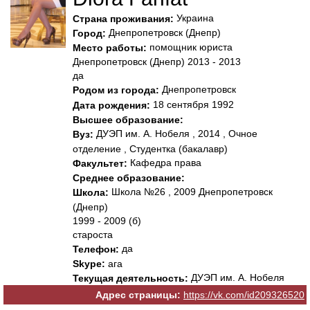
Украина
Страна проживания:
Днепропетровск (Днепр)
Город:
помощник юриста
Место работы:
Днепропетровск (Днепр) 2013 - 2013
да
Днепропетровск
Родом из города:
18 сентября 1992
Дата рождения:
Высшее образование:
ДУЭП им. А. Нобеля , 2014 , Очное
Вуз:
отделение , Студентка (бакалавр)
Кафедра права
Факультет:
Среднее образование:
Школа №26 , 2009 Днепропетровск
Школа:
(Днепр)
1999 - 2009 (б)
староста
да
Телефон:
Skype:
ага
ДУЭП им. А. Нобеля
Текущая деятельность:
Адрес страницы:
https://vk.com/id209326520