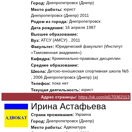
Днепропетровск (Днепр)
Город:
юрист
Место работы:
Днепропетровск (Днепр) 2011
Днепропетровск
Родом из города:
16 апреля 1987
Дата рождения:
Высшее образование:
АТСУ (AМСУ) , 2011
Вуз:
Юридический факультет (Институт
Факультет:
«Таможенная академия»)
Криминально-правовых дисциплин
Кафедра:
Среднее образование:
Детско-юношеская спортивная школа №5
Школа:
, 2006 Днепропетровск (Днепр) (а)
пока нет
Телефон:
юрист
Текущая деятельность:
Адрес страницы:
https://vk.com/id170362113
Ирина Астафьева
Украина
Страна проживания:
Днепропетровск (Днепр)
Город:
Адвокатура
Место работы: