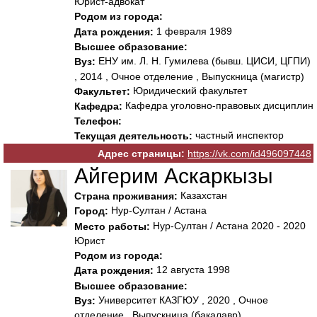
Юрист-адвокат
Родом из города:
1 февраля 1989
Дата рождения:
Высшее образование:
ЕНУ им. Л. Н. Гумилева (бывш. ЦИСИ, ЦГПИ)
Вуз:
, 2014 , Очное отделение , Выпускница (магистр)
Юридический факультет
Факультет:
Кафедра уголовно-правовыx дисциплин
Кафедра:
Телефон:
частный инспектор
Текущая деятельность:
Адрес страницы:
https://vk.com/id496097448
Айгерим Аскаркызы
Казахстан
Страна проживания:
Нур-Султан / Астана
Город:
Нур-Султан / Астана 2020 - 2020
Место работы:
Юрист
Родом из города:
12 августа 1998
Дата рождения:
Высшее образование:
Университет КАЗГЮУ , 2020 , Очное
Вуз:
отделение , Выпускница (бакалавр)