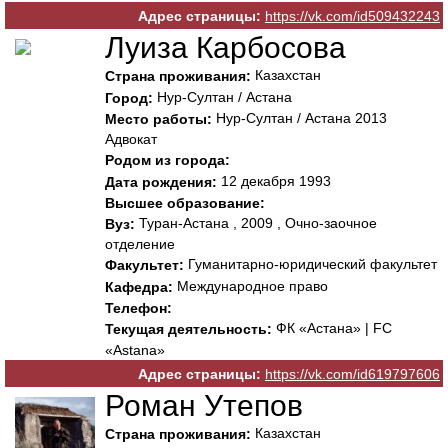
Адрес страницы:
https://vk.com/id509432243
Луиза Карбосова
Казахстан
Страна проживания:
Нур-Султан / Астана
Город:
Нур-Султан / Астана 2013
Место работы:
Адвокат
Родом из города:
12 декабря 1993
Дата рождения:
Высшее образование:
Туран-Астана , 2009 , Очно-заочное
Вуз:
отделение
Гуманитарно-юридический факультет
Факультет:
Международное право
Кафедра:
Телефон:
ФК «Астана» | FC
Текущая деятельность:
«Astana»
Адрес страницы:
https://vk.com/id619797606
Роман Утепов
Казахстан
Страна проживания: