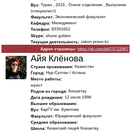
Туран , 2016 , Очное отделение , Выпускник
Вуз:
(специалист)
Экономический факультет
Факультет:
Менеджмент
Кафедра:
83391652
Телефон:
Skype:
shone.golden
zakon.pravo.kz
Текущая деятельность:
Адрес страницы:
https://vk.com/id475722957
Айя Клёнова
Казахстан
Страна проживания:
Нур-Султан / Астана
Город:
Место работы:
юрист
Кокшетау
Родом из города:
12 июля 1998
Дата рождения:
Высшее образование:
КарГУ им. Букетова
Вуз:
Юридический факультет
Факультет:
Среднее образование:
Казахский лицей Кокшетау
Школа: