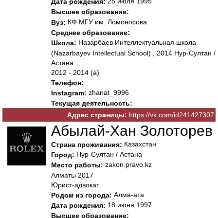
25 июля 1995
Дата рождения:
Высшее образование:
КФ МГУ им. Ломоносова
Вуз:
Среднее образование:
Назарбаев Интеллектуальная школа
Школа:
(Nazarbayev Intellectual School) , 2014 Нур-Султан /
Астана
2012 - 2014 (а)
Телефон:
zhanat_9996
Instagram:
Текущая деятельность:
Адрес страницы:
https://vk.com/id241427307
Абылай-Хан Золоторев
Казахстан
Страна проживания:
Нур-Султан / Астана
Город:
zakon.pravo.kz
Место работы:
Алматы 2017
Юрист-адвокат
Алма-ата
Родом из города:
18 июня 1997
Дата рождения:
Высшее образование: