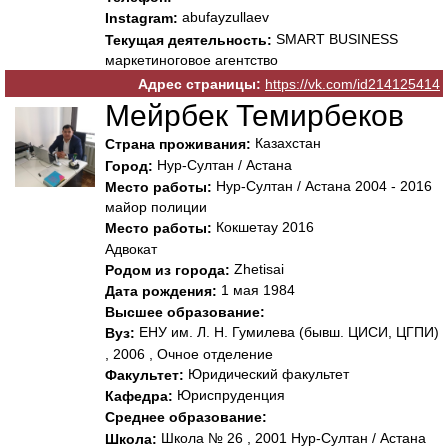
abufayzullaev
Instagram:
SMART BUSINESS
Текущая деятельность:
маркетиноговое агентство
Адрес страницы:
https://vk.com/id214125414
Мейрбек Темирбеков
Казахстан
Страна проживания:
Нур-Султан / Астана
Город:
Нур-Султан / Астана 2004 - 2016
Место работы:
майор полиции
Кокшетау 2016
Место работы:
Адвокат
Zhetisai
Родом из города:
1 мая 1984
Дата рождения:
Высшее образование:
ЕНУ им. Л. Н. Гумилева (бывш. ЦИСИ, ЦГПИ)
Вуз:
, 2006 , Очное отделение
Юридический факультет
Факультет:
Юриспруденция
Кафедра:
Среднее образование:
Школа № 26 , 2001 Нур-Султан / Астана
Школа: