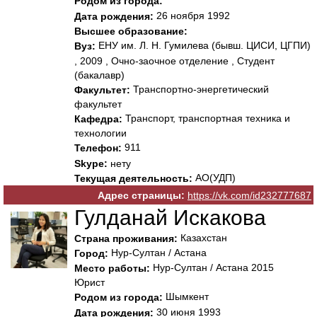
Родом из города:
26 ноября 1992
Дата рождения:
Высшее образование:
ЕНУ им. Л. Н. Гумилева (бывш. ЦИСИ, ЦГПИ)
Вуз:
, 2009 , Очно-заочное отделение , Студент
(бакалавр)
Транспортно-энергетический
Факультет:
факультет
Транспорт, транспортная техника и
Кафедра:
технологии
911
Телефон:
Skype:
нету
АО(УДП)
Текущая деятельность:
Адрес страницы:
https://vk.com/id232777687
Гулданай Искакова
Казахстан
Страна проживания:
Нур-Султан / Астана
Город:
Нур-Султан / Астана 2015
Место работы:
Юрист
Шымкент
Родом из города:
30 июня 1993
Дата рождения: