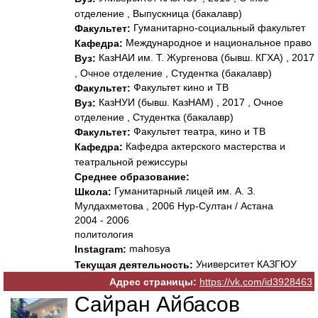
отделение , Выпускница (бакалавр)
Гуманитарно-социальный факультет
Факультет:
Международное и национальное право
Кафедра:
КазНАИ им. Т. Жургенова (бывш. КГХА) , 2017
Вуз:
, Очное отделение , Студентка (бакалавр)
Факультет кино и ТВ
Факультет:
КазНУИ (бывш. КазНАМ) , 2017 , Очное
Вуз:
отделение , Студентка (бакалавр)
Факультет театра, кино и ТВ
Факультет:
Кафедра актерского мастерства и
Кафедра:
театральной режиссуры
Среднее образование:
Гуманитарный лицей им. А. З.
Школа:
Мулдахметова , 2006 Нур-Султан / Астана
2004 - 2006
политология
mahosya
Instagram:
Университет КАЗГЮУ
Текущая деятельность:
Адрес страницы:
https://vk.com/id3928463
Сайран Айбасов