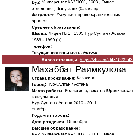
Университет КАЗГЮУ , 2003 , Очное
Вуз:
отделение , Выпускник (бакалавр)
Факультет правоохранительных
Факультет:
органов
Среднее образование:
Лицей № 1 , 1999 Нур-Султан / Астана
Школа:
1989 - 1999 (а)
Телефон:
Адвокат
Текущая деятельность:
Адрес страницы:
https://vk.com/id481023943
Махаббат Раимкулова
Казахстан
Страна проживания:
Нур-Султан / Астана
Город:
Коллегия адвокатов.Юридическая
Место работы:
консультация
Нур-Султан / Астана 2010 - 2011
стажёр
Родом из города:
15 ноября
Дата рождения:
Высшее образование:
Университет КАЗГЮУ , 2010 , Очное
Вуз: