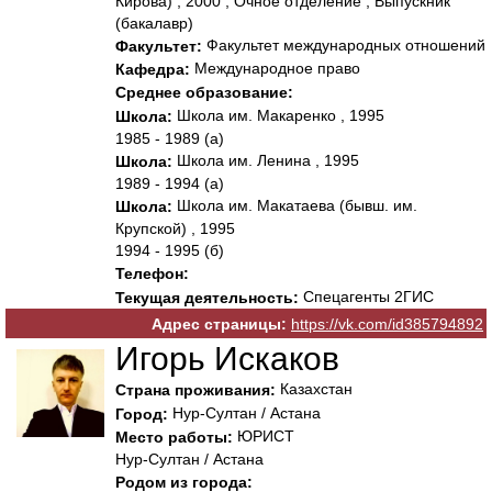
Кирова) , 2000 , Очное отделение , Выпускник
(бакалавр)
Факультет международных отношений
Факультет:
Международное право
Кафедра:
Среднее образование:
Школа им. Макаренко , 1995
Школа:
1985 - 1989 (а)
Школа им. Ленина , 1995
Школа:
1989 - 1994 (а)
Школа им. Макатаева (бывш. им.
Школа:
Крупской) , 1995
1994 - 1995 (б)
Телефон:
Спецагенты 2ГИС
Текущая деятельность:
Адрес страницы:
https://vk.com/id385794892
Игорь Искаков
Казахстан
Страна проживания:
Нур-Султан / Астана
Город:
ЮРИСТ
Место работы:
Нур-Султан / Астана
Родом из города: