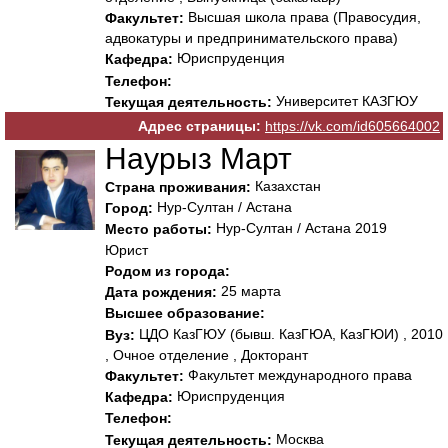
Высшая школа права (Правосудия,
Факультет:
адвокатуры и предпринимательского права)
Юриспруденция
Кафедра:
Телефон:
Университет КАЗГЮУ
Текущая деятельность:
Адрес страницы:
https://vk.com/id605664002
Наурыз Март
Казахстан
Страна проживания:
Нур-Султан / Астана
Город:
Нур-Султан / Астана 2019
Место работы:
Юрист
Родом из города:
25 марта
Дата рождения:
Высшее образование:
ЦДО КазГЮУ (бывш. КазГЮА, КазГЮИ) , 2010
Вуз:
, Очное отделение , Докторант
Факультет международного права
Факультет:
Юриспруденция
Кафедра:
Телефон:
Москва
Текущая деятельность: