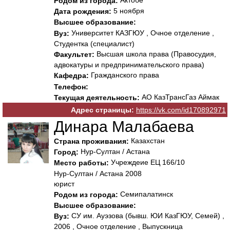
Родом из города:
5 ноября
Дата рождения:
Высшее образование:
Университет КАЗГЮУ , Очное отделение ,
Вуз:
Студентка (специалист)
Высшая школа права (Правосудия,
Факультет:
адвокатуры и предпринимательского права)
Гражданского права
Кафедра:
Телефон:
АО КазТрансГаз Аймак
Текущая деятельность:
Адрес страницы:
https://vk.com/id170892971
Динара Малабаева
Казахстан
Страна проживания:
Нур-Султан / Астана
Город:
Учреждеие ЕЦ 166/10
Место работы:
Нур-Султан / Астана 2008
юрист
Семипалатинск
Родом из города:
Высшее образование:
СУ им. Ауэзова (бывш. ЮИ КазГЮУ, Семей) ,
Вуз:
2006 , Очное отделение , Выпускница