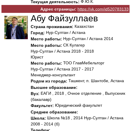
Ф.Ю.К.
Текущая деятельность:
Адрес страницы:
https://vk.com/id520783133
Абу Файзуллаев
Казахстан
Страна проживания:
Нур-Султан / Астана
Город:
Нур-Султан / Астана 2014
Место работы:
СК Кулагер
Место работы:
Нур-Султан / Астана 2018 - 2018
Юрист
ТОО ГлавМебельторг
Место работы:
Нур-Султан / Астана 2017 - 2017
Менеджер-консультант
Ташкент, п. Шантобе, Астана
Родом из города:
Высшее образование:
ЕАГИ , 2018 , Очное отделение , Выпускник
Вуз:
(бакалавр)
Юридический факультет
Факультет:
Среднее образование:
Школа №18 , 2014 Нур-Султан / Астана
Школа:
2008 - 2014 (б)
Телефон: