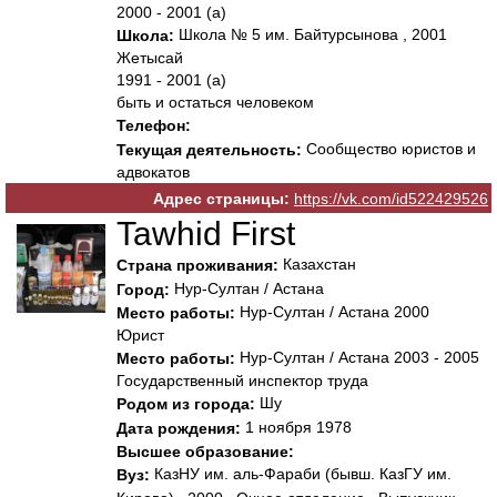
2000 - 2001 (а)
Школа № 5 им. Байтурсынова , 2001
Школа:
Жетысай
1991 - 2001 (а)
быть и остаться человеком
Телефон:
Сообщество юристов и
Текущая деятельность:
адвокатов
Адрес страницы:
https://vk.com/id522429526
Tawhid First
Казахстан
Страна проживания:
Нур-Султан / Астана
Город:
Нур-Султан / Астана 2000
Место работы:
Юрист
Нур-Султан / Астана 2003 - 2005
Место работы:
Государственный инспектор труда
Шу
Родом из города:
1 ноября 1978
Дата рождения:
Высшее образование:
КазНУ им. аль-Фараби (бывш. КазГУ им.
Вуз: