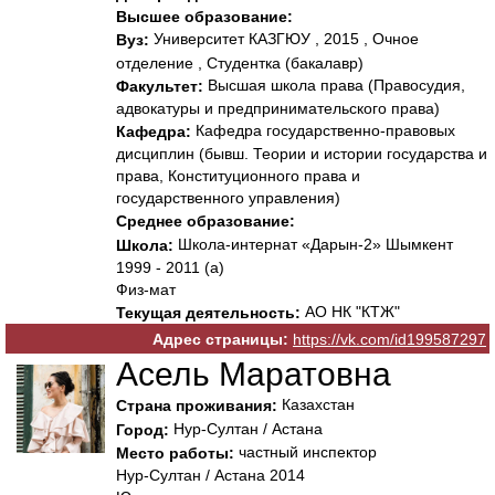
Высшее образование:
Университет КАЗГЮУ , 2015 , Очное
Вуз:
отделение , Студентка (бакалавр)
Высшая школа права (Правосудия,
Факультет:
адвокатуры и предпринимательского права)
Кафедра государственно-правовых
Кафедра:
дисциплин (бывш. Теории и истории государства и
права, Конституционного права и
государственного управления)
Среднее образование:
Школа-интернат «Дарын-2» Шымкент
Школа:
1999 - 2011 (а)
Физ-мат
АО НК "КТЖ"
Текущая деятельность:
Адрес страницы:
https://vk.com/id199587297
Асель Маратовна
Казахстан
Страна проживания:
Нур-Султан / Астана
Город:
частный инспектор
Место работы:
Нур-Султан / Астана 2014