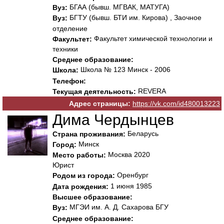
БГАА (бывш. МГВАК, МАТУГА)
Вуз:
БГТУ (бывш. БТИ им. Кирова) , Заочное
Вуз:
отделение
Факультет химической технологии и
Факультет:
техники
Среднее образование:
Школа № 123 Минск - 2006
Школа:
Телефон:
REVERA
Текущая деятельность:
Адрес страницы:
https://vk.com/id480013223
Дима Чердынцев
Беларусь
Страна проживания:
Минск
Город:
Москва 2020
Место работы:
Юрист
Оренбург
Родом из города:
1 июня 1985
Дата рождения:
Высшее образование:
МГЭИ им. А. Д. Сахарова БГУ
Вуз:
Среднее образование: