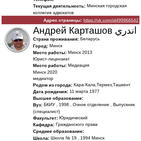
Минская городская
Текущая деятельность:
коллегия адвокатов
Адрес страницы:
https://vk.com/id499966542
Андрей Карташов اندري
Беларусь
Страна проживания:
Минск
Город:
Минск 2013
Место работы:
Юрист-лицензиат
Медиация
Место работы:
Минск 2020
медиатор
Кара-Кала,Термез,Ташкент
Родом из города:
11 марта 1977
Дата рождения:
Высшее образование:
БКИУ , 1998 , Очное отделение , Выпускник
Вуз:
(специалист)
Юридический
Факультет:
Гражданского права
Кафедра:
Среднее образование:
Школа № 19 , 1994 Минск
Школа: