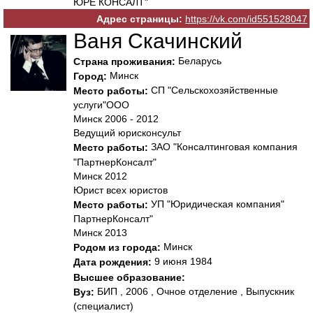
ЮРЕ КОНСАЛТ"
Адрес страницы:
https://vk.com/id551528047
Ваня Скачинский
Беларусь
Страна проживания:
Минск
Город:
СП "Сельскохозяйственные
Место работы:
услуги"ООО
Минск 2006 - 2012
Ведущий юрисконсульт
ЗАО "Консалтинговая компания
Место работы:
"ПартнерКонсалт"
Минск 2012
Юрист всех юристов
УП "Юридическая компания"
Место работы:
ПартнерКонсалт"
Минск 2013
Минск
Родом из города:
9 июня 1984
Дата рождения:
Высшее образование:
БИП , 2006 , Очное отделение , Выпускник
Вуз:
(специалист)