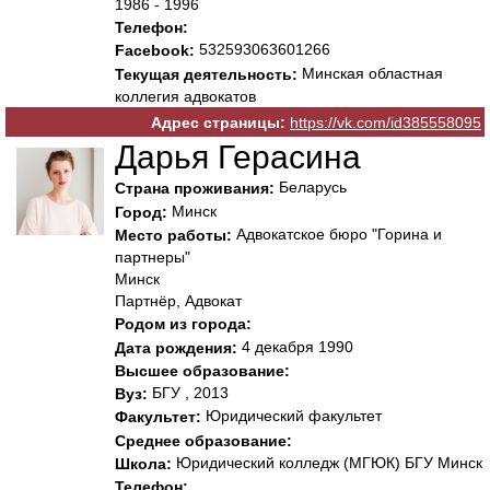
1986 - 1996
Телефон:
532593063601266
Facebook:
Минская областная
Текущая деятельность:
коллегия адвокатов
Адрес страницы:
https://vk.com/id385558095
Дарья Герасина
Беларусь
Страна проживания:
Минск
Город:
Адвокатское бюро "Горина и
Место работы:
партнеры"
Минск
Партнёр, Адвокат
Родом из города:
4 декабря 1990
Дата рождения:
Высшее образование:
БГУ , 2013
Вуз:
Юридический факультет
Факультет:
Среднее образование:
Юридический колледж (МГЮК) БГУ Минск
Школа:
Телефон: