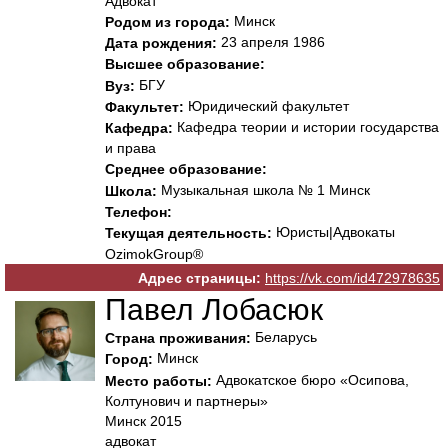
Адвокат
Минск
Родом из города:
23 апреля 1986
Дата рождения:
Высшее образование:
БГУ
Вуз:
Юридический факультет
Факультет:
Кафедра теории и истории государства
Кафедра:
и права
Среднее образование:
Музыкальная школа № 1 Минск
Школа:
Телефон:
Юристы|Адвокаты
Текущая деятельность:
OzimokGroup®
Адрес страницы:
https://vk.com/id472978635
Павел Лобасюк
Беларусь
Страна проживания:
Минск
Город:
Адвокатское бюро «Осипова,
Место работы:
Колтунович и партнеры»
Минск 2015
адвокат