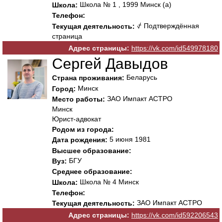
Школа № 1 , 1999 Минск (а)
Школа:
Телефон:
⍻ Подтверждённая
Текущая деятельность:
страница
Адрес страницы:
https://vk.com/id549978180
Сергей Давыдов
Беларусь
Страна проживания:
Минск
Город:
ЗАО Импакт АСТРО
Место работы:
Минск
Юрист-адвокат
Родом из города:
5 июня 1981
Дата рождения:
Высшее образование:
БГУ
Вуз:
Среднее образование:
Школа № 4 Минск
Школа:
Телефон:
ЗАО Импакт АСТРО
Текущая деятельность:
Адрес страницы:
https://vk.com/id592206543