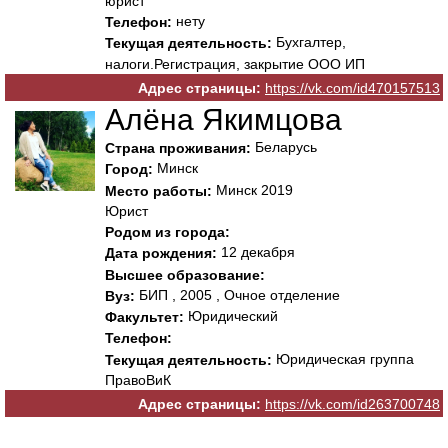
юрист
нету
Телефон:
Бухгалтер,
Текущая деятельность:
налоги.Регистрация, закрытие ООО ИП
Адрес страницы:
https://vk.com/id470157513
Алёна Якимцова
Беларусь
Страна проживания:
Минск
Город:
Минск 2019
Место работы:
Юрист
Родом из города:
12 декабря
Дата рождения:
Высшее образование:
БИП , 2005 , Очное отделение
Вуз:
Юридический
Факультет:
Телефон:
Юридическая группа
Текущая деятельность:
ПравоВиК
Адрес страницы:
https://vk.com/id263700748