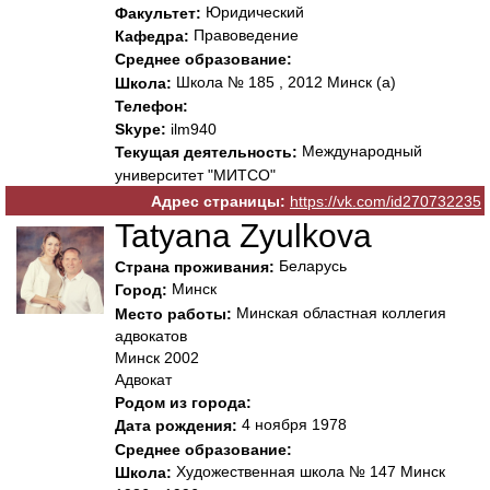
Юридический
Факультет:
Правоведение
Кафедра:
Среднее образование:
Школа № 185 , 2012 Минск (а)
Школа:
Телефон:
Skype:
ilm940
Международный
Текущая деятельность:
университет "МИТСО"
Адрес страницы:
https://vk.com/id270732235
Tatyana Zyulkova
Беларусь
Страна проживания:
Минск
Город:
Минская областная коллегия
Место работы:
адвокатов
Минск 2002
Адвокат
Родом из города:
4 ноября 1978
Дата рождения:
Среднее образование:
Художественная школа № 147 Минск
Школа: