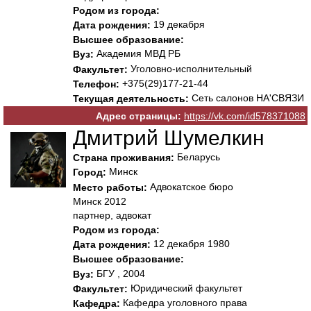
Родом из города:
19 декабря
Дата рождения:
Высшее образование:
Академия МВД РБ
Вуз:
Уголовно-исполнительный
Факультет:
+375(29)177-21-44
Телефон:
Сеть салонов НА'СВЯЗИ
Текущая деятельность:
Адрес страницы:
https://vk.com/id578371088
Дмитрий Шумелкин
Беларусь
Страна проживания:
Минск
Город:
Адвокатское бюро
Место работы:
Минск 2012
партнер, адвокат
Родом из города:
12 декабря 1980
Дата рождения:
Высшее образование:
БГУ , 2004
Вуз:
Юридический факультет
Факультет:
Кафедра уголовного права
Кафедра: