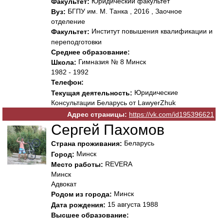
Юридический факультет
Факультет:
БГПУ им. М. Танка , 2016 , Заочное
Вуз:
отделение
Институт повышения квалификации и
Факультет:
переподготовки
Среднее образование:
Гимназия № 8 Минск
Школа:
1982 - 1992
Телефон:
Юридические
Текущая деятельность:
Консультации Беларусь от LawyerZhuk
Адрес страницы:
https://vk.com/id195396621
Сергей Пахомов
Беларусь
Страна проживания:
Минск
Город:
REVERA
Место работы:
Минск
Адвокат
Минск
Родом из города:
15 августа 1988
Дата рождения:
Высшее образование: