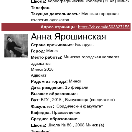
Хореографический колледж (БГХК) Минск
Школа:
Телефон:
Минская городская
Текущая деятельность:
коллегия адвокатов
Адрес страницы:
https://vk.com/id563327156
Анна Ярошинская
Беларусь
Страна проживания:
Минск
Город:
Минская городская коллегия
Место работы:
адвокатов
Минск 2016
Адвокат
Минск
Родом из города:
15 февраля
Дата рождения:
Высшее образование:
БГУ , 2015 , Выпускница (специалист)
Вуз:
Юридический факультет
Факультет:
Правоведение
Кафедра:
Среднее образование:
Школа № 86 , 2008 Минск (а)
Школа:
Телефон: