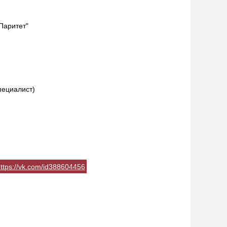
Паритет"
пециалист)
ttps://vk.com/id388604456