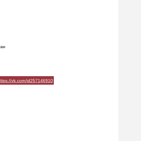
ган
ttps://vk.com/id257146910