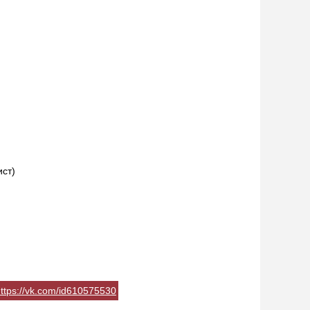
ст)
ttps://vk.com/id610575530