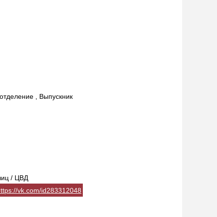
отделение , Выпускник
лиц / ЦВД
ttps://vk.com/id283312048