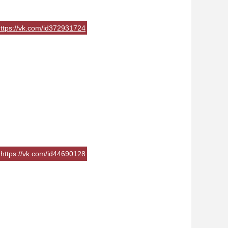
ttps://vk.com/id372931724
https://vk.com/id44690128