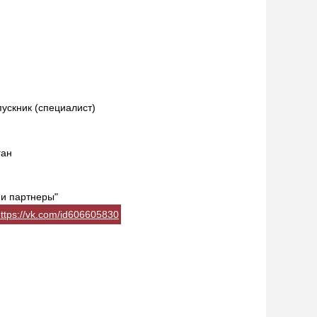
пускник (специалист)
ган
 и партнеры"
ttps://vk.com/id606605830