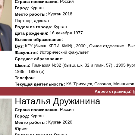
Россия
Страна проживания:
Курган
Город:
Курган 2018
Место работы:
Партнер, адвокат
Курган
Родом из города:
16 декабря 1977
Дата рождения:
Высшее образование:
КГУ (бывш. КГПИ, КМИ) , 2000 , Очное отделение , Вы
Вуз:
Исторический факультет
Факультет:
Среднее образование:
Гимназия №32 (бывш. шк. 32 и гимн. 57) , 1995 Кур
Школа:
1985 - 1995 (е)
Телефон:
КА "Грихуцек, Сазонов, Менщиков
Текущая деятельность:
Адрес страницы:
h
Наталья Дружинина
Россия
Страна проживания:
Курган
Город:
Курган 2020
Место работы:
Юрист
Курган