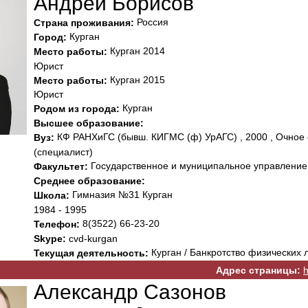
Андрей Борисов
Россия
Страна проживания:
Курган
Город:
Курган 2014
Место работы:
Юрист
Курган 2015
Место работы:
Юрист
Курган
Родом из города:
Высшее образование:
КФ РАНХиГС (бывш. КИГМС (ф) УрАГС) , 2000 , Очное 
Вуз:
(специалист)
Государственное и муниципальное управление
Факультет:
Среднее образование:
Гимназия №31 Курган
Школа:
1984 - 1995
8(3522) 66-23-20
Телефон:
Skype:
cvd-kurgan
Курган / Банкротство физических 
Текущая деятельность:
Адрес страницы:
h
Александр Сазонов