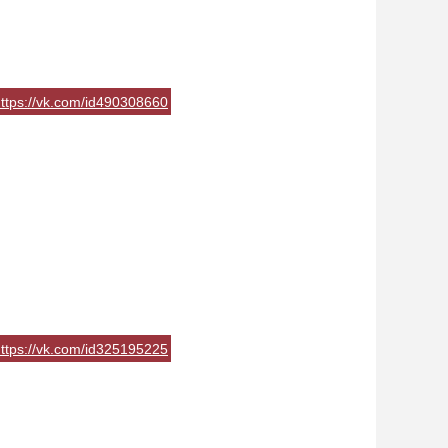
ttps://vk.com/id490308660
ttps://vk.com/id325195225