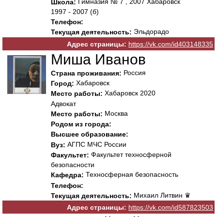
Гимназия № 7 , 2007 Хабаровск
Школа:
1997 - 2007 (б)
Телефон:
Эльдорадо
Текущая деятельность:
Адрес страницы:
https://vk.com/id403148335
Миша Иванов
Россия
Страна проживания:
Хабаровск
Город:
Хабаровск 2020
Место работы:
Адвокат
Москва
Место работы:
Родом из города:
Высшее образование:
АГПС МЧС России
Вуз:
Факультет техносферной
Факультет:
безопасности
Техносферная безопасность
Кафедра:
Телефон:
Михаил Литвин ♛
Текущая деятельность:
Адрес страницы:
https://vk.com/id587823503