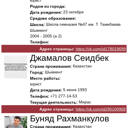
юрист
Родом из города:
23 октября
Дата рождения:
Среднее образование:
Школа-гимназия №47 им. Т. Тажибаева
Школа:
Шымкент
2004 - 2005 (а 2)
Телефон:
Адрес страницы:
https://vk.com/id178019699
Джамалов Сеидбек
Казахстан
Страна проживания:
Шымкент
Город:
Место работы:
юрист
5 июня 1993
Дата рождения:
+71 277-14-53
Телефон:
Мирас
Текущая деятельность:
Адрес страницы:
https://vk.com/id290100908
Буняд Рахманкулов
Казахстан
Страна проживания: