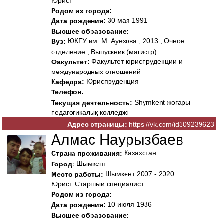
Юрист
Родом из города:
30 мая 1991
Дата рождения:
Высшее образование:
ЮКГУ им. М. Ауезова , 2013 , Очное
Вуз:
отделение , Выпускник (магистр)
Факультет юриспруденции и
Факультет:
международных отношений
Юриспруденция
Кафедра:
Телефон:
Shymkent жоғары
Текущая деятельность:
педагогикалық колледжі
Адрес страницы:
https://vk.com/id309239623
Алмас Наурызбаев
Казахстан
Страна проживания:
Шымкент
Город:
Шымкент 2007 - 2020
Место работы:
Юрист. Старшый специалист
Родом из города:
10 июля 1986
Дата рождения:
Высшее образование: