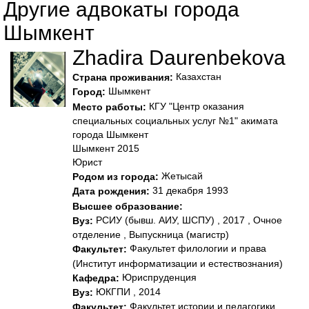
Другие адвокаты города
Шымкент
Zhadira Daurenbekova
Казахстан
Страна проживания:
Шымкент
Город:
КГУ "Центр оказания
Место работы:
специальных социальных услуг №1" акимата
города Шымкент
Шымкент 2015
Юрист
Жетысай
Родом из города:
31 декабря 1993
Дата рождения:
Высшее образование:
РСИУ (бывш. АИУ, ШСПУ) , 2017 , Очное
Вуз:
отделение , Выпускница (магистр)
Факультет филологии и права
Факультет:
(Институт информатизации и естествознания)
Юриспруденция
Кафедра:
ЮКГПИ , 2014
Вуз:
Факультет истории и педагогики
Факультет: