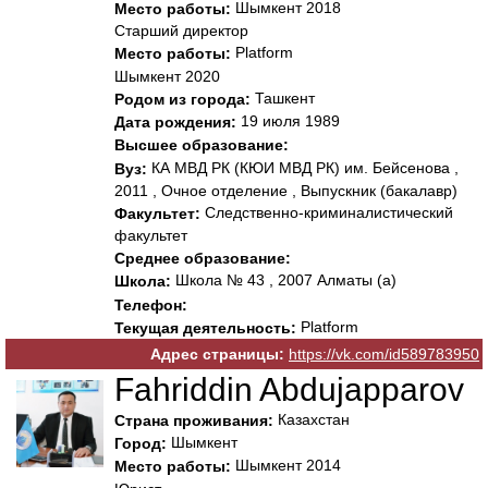
Шымкент 2018
Место работы:
Старший директор
Platform
Место работы:
Шымкент 2020
Ташкент
Родом из города:
19 июля 1989
Дата рождения:
Высшее образование:
КА МВД РК (КЮИ МВД РК) им. Бейсенова ,
Вуз:
2011 , Очное отделение , Выпускник (бакалавр)
Следственно-криминалистический
Факультет:
факультет
Среднее образование:
Школа № 43 , 2007 Алматы (а)
Школа:
Телефон:
Platform
Текущая деятельность:
Адрес страницы:
https://vk.com/id589783950
Fahriddin Abdujapparov
Казахстан
Страна проживания:
Шымкент
Город:
Шымкент 2014
Место работы: