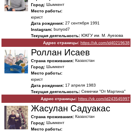
Шымкент
Город:
Место работы:
юрист
27 сентября 1991
Дата рождения:
bunyod7
Instagram:
ЮКГУ им. М. Ауезова
Текущая деятельность:
Адрес страницы:
https://vk.com/id40219638
Роллан Исаев
Казахстан
Страна проживания:
Шымкент
Город:
Место работы:
юрист
17 апреля 1983
Дата рождения:
Семечки "От Мартина"
Текущая деятельность:
Адрес страницы:
https://vk.com/id243545997
Жасулан Садуакас
Казахстан
Страна проживания:
Шымкент
Город:
Место работы: