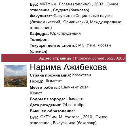
МКТУ им. Яссави (филиал) , 2003 , Очное
Вуз:
отделение , Студент (бакалавр)
Факультет «Социальные науки»
Факультет:
(Экономический, Юридический, Международные
отношения)
Юриспруденция
Кафедра:
Телефон:
МКТУ им. Яссави
Текущая деятельность:
(филиал)
Адрес страницы:
https://vk.com/id355260285
Нарима Ажибекова
Казахстан
Страна проживания:
Шымкент
Город:
Шымкент 2014
Место работы:
Юрист
Шымкент
Родом из города:
24 сентября
Дата рождения:
Высшее образование:
ЮКГУ им. М. Ауезова , 2010 , Очное
Вуз:
отделение , Выпускница (бакалавр)